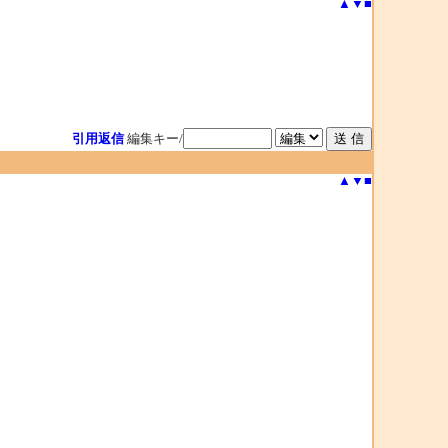
▲
▼
■
引用返信
編集キー/
▲
▼
■