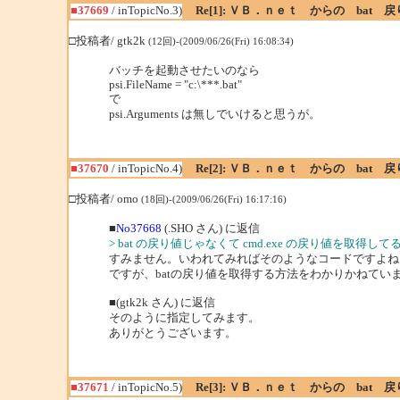
■37669
/ inTopicNo.3)
Re[1]: ＶＢ．ｎｅｔ からの bat
□投稿者/ gtk2k
(12回)-(2009/06/26(Fri) 16:08:34)
バッチを起動させたいのなら
psi.FileName = "c:\***.bat"
で
psi.Arguments は無しでいけると思うが。
■37670
/ inTopicNo.4)
Re[2]: ＶＢ．ｎｅｔ からの bat
□投稿者/ omo
(18回)-(2009/06/26(Fri) 16:17:16)
■
No37668
(.SHO さん) に返信
> bat の戻り値じゃなくて cmd.exe の戻り値を取得し
すみません。いわれてみればそのようなコードですよね
ですが、batの戻り値を取得する方法をわかりかねてい
■(gtk2k さん) に返信
そのように指定してみます。
ありがとうございます。
■37671
/ inTopicNo.5)
Re[3]: ＶＢ．ｎｅｔ からの bat