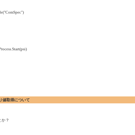
ble("ComSpec")
rocess.Start(psi)
 戻り値取得について
るとか？