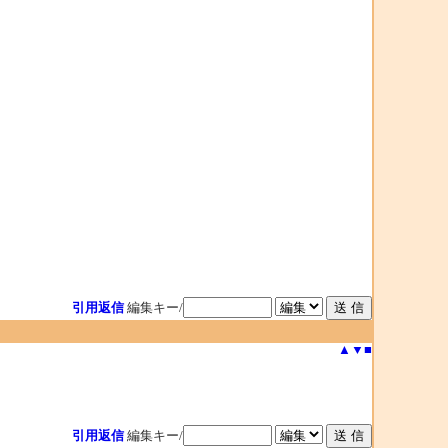
引用返信
編集キー/
▲
▼
■
引用返信
編集キー/