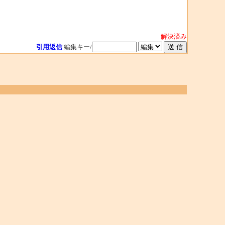
解決済み
引用返信
編集キー/