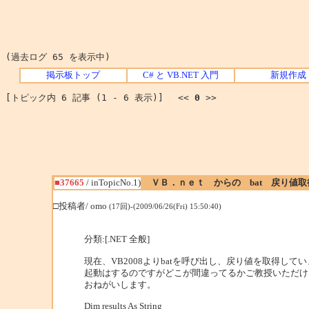
(過去ログ 65 を表示中)
掲示板トップ
C# と VB.NET 入門
新規作成
[トピック内 6 記事 (1 - 6 表示)] <<
0
>>
■37665
/ inTopicNo.1)
ＶＢ．ｎｅｔ からの bat 戻り値
□投稿者/ omo
(17回)-(2009/06/26(Fri) 15:50:40)
分類:[.NET 全般]
現在、VB2008よりbatを呼び出し、戻り値を取得し
起動はするのですがどこが間違ってるかご教授いただけ
おねがいします。
Dim results As String