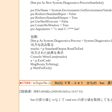
Dim psi As New System.Diagnostics.ProcessStartInfo()
psi.FileName = System.Environment.GetEnvironmentVaria
psi.RedirectStandardInput = False
psi.RedirectStandardOutput = True
psi.UseShellExecute = False
psi.CreateNoWindow = True
psi.Arguments = "/c start C:\***.bat"
'起動
Dim p As System.Diagnostics.Process = System.Diagnostics.P
'出力を読み取る
results = p.StandardOutput.ReadToEnd
'出力された結果を表示
Console.WriteLine(results)
a = p.ExitCode
MsgBox(a.ToString)
p.WaitForExit()
■37668
/ inTopicNo.2)
Re[1]: ＶＢ．ｎｅｔ からの bat
□投稿者/ .SHO
(904回)-(2009/06/26(Fri) 16:07:53)
bat の戻り値じゃなくて cmd.exe の戻り値を取得して