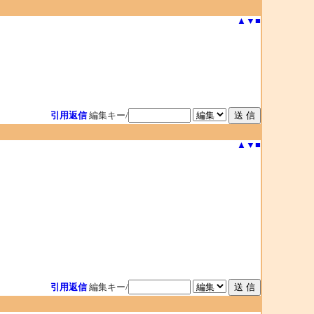
▲
▼
■
引用返信
編集キー/
▲
▼
■
引用返信
編集キー/