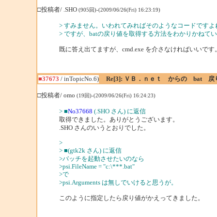
□投稿者/ .SHO
(905回)-(2009/06/26(Fri) 16:23:19)
> すみません。いわれてみればそのようなコードですよ
> ですが、batの戻り値を取得する方法をわかりかねて
既に答え出てますが、cmd.exe を介さなければいいです
■37673
/ inTopicNo.6)
Re[3]: ＶＢ．ｎｅｔ からの bat
□投稿者/ omo
(19回)-(2009/06/26(Fri) 16:24:23)
> ■
No37668
(.SHO さん) に返信
取得できました。ありがとうございます。
.SHO さんのいうとおりでした。
>
> ■(gtk2k さん) に返信
>バッチを起動させたいのなら
>psi.FileName = "c:\***.bat"
>で
>psi.Arguments は無しでいけると思うが。
このように指定したら戻り値がかえってきました。