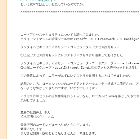

という意味では正しいと思っているのですが、

****************************************************************
コードアクセスセキュリティについても調べてみました。

クライアントマシンの管理ツールのMicrosoft .NET Framework 2.0 Configur
ランタイムセキュリティポリシー＞コンピュータ＞アクセス許可セット

①上記アクセス許可セットにレジストリアクセス許可追加してあげました

ランタイムセキュリティポリシー＞コンピュータ＞コードグループ＞LocalIntranet_
②上記コードグループ＞LocalIntranet_Zoneに①のアクセス許可セットを追加し
この作業によって、エラーが出ずにレジストリを参照することはできましたが。

結局のところ、ローカルマシンのコードアクセスセキュリティ構成？に依存され、プ
ないような気がしてきたのですが、いかがでしょうか？

アクセス許可セットの追加作業を行うくらいなら、ローカルに.exeを落としてきて
気がしてきました。

魔界の仮面弁士 さん

渋木宏明(ひどり) さん

毎回恒例のコードレビューありがとうございます。

勉強になります。

まだまだ知識・技術ともに足りませんが、精進します。
