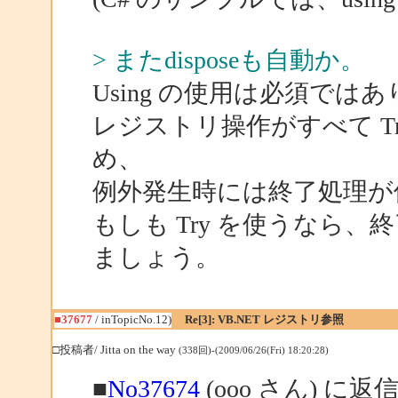
> またdisposeも自動か。
Using の使用は必須で
レジストリ操作がすべて T
め、
例外発生時には終了処理が
もしも Try を使うなら、終
ましょう。
■37677
/ inTopicNo.12)
Re[3]: VB.NET レジストリ参照
□投稿者/ Jitta on the way
(338回)-(2009/06/26(Fri) 18:20:28)
■
No37674
(ooo さん) に返