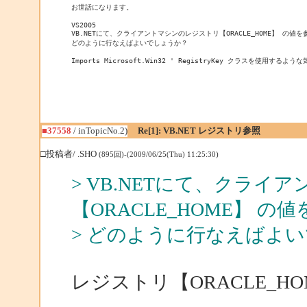
お世話になります。

VS2005

VB.NETにて、クライアントマシンのレジストリ【ORACLE_HOME】 の値
どのように行なえばよいでしょうか？

Imports Microsoft.Win32 ' RegistryKey クラスを使用する
■37558
/ inTopicNo.2)
Re[1]: VB.NET レジストリ参照
□投稿者/ .SHO
(895回)-(2009/06/25(Thu) 11:25:30)
> VB.NETにて、クラ
【ORACLE_HOME】 
> どのように行なえばよ
レジストリ【ORACLE_H