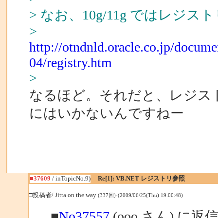
> なお、10g/11g ではレ
>
http://otndnld.oracle.co.jp/docu
04/registry.htm
>
なるほど。それだと、レジス
にはいかないんですねー
■37609
/ inTopicNo.9)
Re[1]: VB.NET レジストリ参照
□投稿者/ Jitta on the way
(337回)-(2009/06/25(Thu) 19:00:48)
■
No37557
(ooo さん) に返