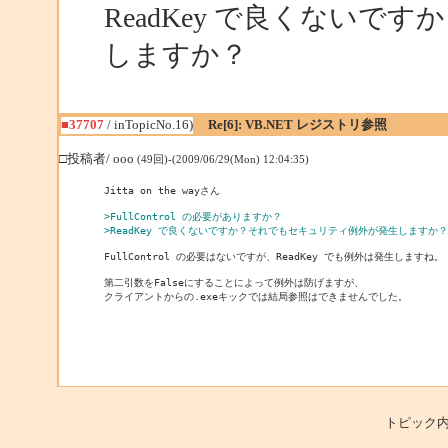
ReadKey で良くない
しますか？
■37707
/ inTopicNo.16)
Re[6]: VB.NET レジストリ参照
□投稿者/ ooo
(49回)-(2009/06/29(Mon) 12:04:35)
Jitta on the wayさん

>FullControl の必要がありますか？
>ReadKey で良くないですか？それでもセキュリティ例外が発生しますか？
FullControl の必要はないですが、ReadKey でも例外は発生しますね。

第二引数をFalseにすることによって例外は防げますが、

クライアントからの.exeキックでは結局参照はできませんでした。
トピック内