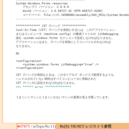
System.Windows.Forms.resources

    アセンブリ バージョン: 2.0.0.0

    Win32 バージョン: 2.0.50727.42 (RTM.050727-4200)

    コードベース: file:///C:/WINDOWS/assembly/GAC_MSIL/System.Windows.
----------------------------------------

************** JIT デバッグ **************

Just-In-Time (JIT) デバッグを有効にするには、このアプリケーション、

またはコンピュータ (machine.config) の構成ファイルの jitDebugging 

値を system.windows.forms セクションで設定しなければなりません。

アプリケーションはまた、デバッグを有効にしてコンパイルされなければ

なりません。

例:

<configuration>

    <system.windows.forms jitDebugging="true" />

</configuration>

JIT デバッグが有効なときは、このダイアログ ボックスで処理するよりも、

ハンドルされていない例外はすべてコンピュータに登録された

>>> ****** error ***************
うまくいくマシンとうまくいかないマシンの差異が見えず困っています。
■37675
/ inTopicNo.11)
Re[3]: VB.NET レジストリ参照