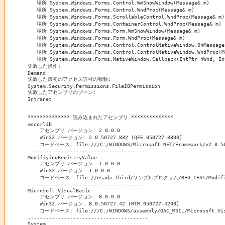
   場所 System.Windows.Forms.Control.WmShowWindow(Message& m)

   場所 System.Windows.Forms.Control.WndProc(Message& m)

   場所 System.Windows.Forms.ScrollableControl.WndProc(Message& m)

   場所 System.Windows.Forms.ContainerControl.WndProc(Message& m)

   場所 System.Windows.Forms.Form.WmShowWindow(Message& m)

   場所 System.Windows.Forms.Form.WndProc(Message& m)

   場所 System.Windows.Forms.Control.ControlNativeWindow.OnMessage(
   場所 System.Windows.Forms.Control.ControlNativeWindow.WndProc(Me
   場所 System.Windows.Forms.NativeWindow.Callback(IntPtr hWnd, Int
失敗した操作:

Demand

失敗した最初のアクセス許可の種類:

System.Security.Permissions.FileIOPermission

失敗したアセンブリのゾーン:

Intranet

************** 読み込まれたアセンブリ **************

mscorlib

    アセンブリ バージョン: 2.0.0.0

    Win32 バージョン: 2.0.50727.832 (QFE.050727-8300)

    コードベース: file:///C:/WINDOWS/Microsoft.NET/Framework/v2.0.507
----------------------------------------

ModifiyingRegistryValue

    アセンブリ バージョン: 1.0.0.0

    Win32 バージョン: 1.0.0.0

    コードベース: file://osada-third/サンプルプログラム/REG_TEST/ModifiyingR
----------------------------------------

Microsoft.VisualBasic

    アセンブリ バージョン: 8.0.0.0

    Win32 バージョン: 8.0.50727.42 (RTM.050727-4200)

    コードベース: file:///C:/WINDOWS/assembly/GAC_MSIL/Microsoft.Visu
----------------------------------------

System
