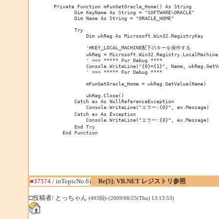
 Private Function mFunGetOracle_Home() As String

        Dim KeyName As String = "SOFTWARE\ORACLE"

        Dim Name As String = "ORACLE_HOME"

        Try

            Dim wkReg As Microsoft.Win32.RegistryKey

            'HKEY_LOCAL_MACHINE配下のキーを操作する

            wkReg = Microsoft.Win32.Registry.LocalMachine.
            ' <<< ***** For Debug ****

            Console.WriteLine("{0}={1}", Name, wkReg.GetVa
            ' >>> ***** For Debug ****

            mFunGetOracle_Home = wkReg.GetValue(Name)

            wkReg.Close()

        Catch ex As NullReferenceException

            Console.WriteLine("エラー:{0}", ex.Message)

        Catch ex As Exception

            Console.WriteLine("エラー:{0}", ex.Message)

        End Try

    End Function
■37574
/ inTopicNo.6)
Re[5]: VB.NET レジストリ参照
□投稿者/ とっちゃん
(403回)-(2009/06/25(Thu) 13:13:53)