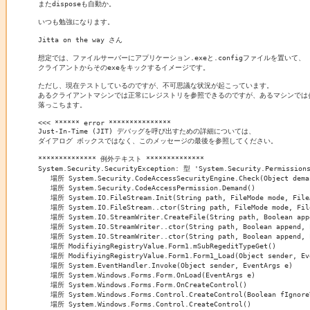
またdisposeも自動か。

いつも勉強になります。

Jitta on the way さん

想定では、ファイルサーバーにアプリケーション.exeと.configファイルを置いて、

クライアントからそのexeをキックするイメージです。

ただし、現在テストしているのですが、不可思議な状況が起こっています。

あるクライアントマシンでは正常にレジストリを参照できるのですが、あるマシンでは
落っこちます。

<<< ****** error ***************

Just-In-Time (JIT) デバッグを呼び出すための詳細については、

ダイアログ ボックスではなく、このメッセージの最後を参照してください。

************** 例外テキスト **************

System.Security.SecurityException: 型 'System.Security.Permiss
   場所 System.Security.CodeAccessSecurityEngine.Check(Object deman
   場所 System.Security.CodeAccessPermission.Demand()

   場所 System.IO.FileStream.Init(String path, FileMode mode, FileA
   場所 System.IO.FileStream..ctor(String path, FileMode mode, File
   場所 System.IO.StreamWriter.CreateFile(String path, Boolean appe
   場所 System.IO.StreamWriter..ctor(String path, Boolean append, E
   場所 System.IO.StreamWriter..ctor(String path, Boolean append, E
   場所 ModifiyingRegistryValue.Form1.mSubRegeditTypeGet()

   場所 ModifiyingRegistryValue.Form1.Form1_Load(Object sender, Eve
   場所 System.EventHandler.Invoke(Object sender, EventArgs e)

   場所 System.Windows.Forms.Form.OnLoad(EventArgs e)

   場所 System.Windows.Forms.Form.OnCreateControl()

   場所 System.Windows.Forms.Control.CreateControl(Boolean fIgnoreV
   場所 System.Windows.Forms.Control.CreateControl()
