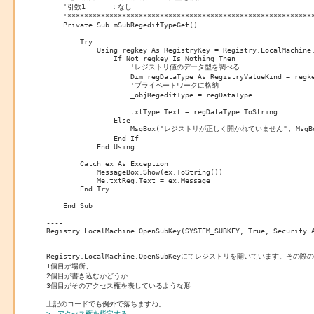
    '引数1 　　　：なし

    '***********************************************************
    Private Sub mSubRegeditTypeGet()

        Try

            Using regkey As RegistryKey = Registry.LocalMachine.
                If Not regkey Is Nothing Then

                    'レジストリ値のデータ型を調べる

                    Dim regDataType As RegistryValueKind = regke
                    'プライベートワークに格納

                    _objRegeditType = regDataType

                    txtType.Text = regDataType.ToString

                Else

                    MsgBox("レジストリが正しく開かれていません", MsgBoxSt
                End If

            End Using

        Catch ex As Exception

            MessageBox.Show(ex.ToString())

            Me.txtReg.Text = ex.Message

        End Try

    End Sub

----

Registry.LocalMachine.OpenSubKey(SYSTEM_SUBKEY, True, Security.A
----

Registry.LocalMachine.OpenSubKeyにてレジストリを開いています。その際
1個目が場所、

2個目が書き込むかどうか

3個目がそのアクセス権を表しているような形

>、アクセス権を指定する