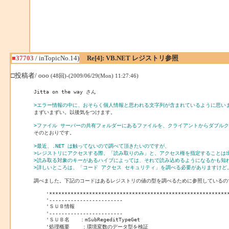
■37703
/ inTopicNo.14)
Re[4]: VB.NET レジストリ参照
□投稿者/ ooo
(48回)-(2009/06/29(Mon) 11:27:46)
Jitta on the way さん

>エラー情報の中に、おそらく個人情報と思われる文字列が含まれているように思い

まずいまずい。以後気をつけます。

>ファイル サーバーの共有フォルダーにあるファイルを、クライアントからダブル

そのとおりです。

>最近、.NET は触ってないので調べて頂きたいのですが、
>レジストリにアクセスする際、「読み取りのみ」と、アクセス権を指定することは
>読み取る対象のキーがあるハイブによっては、それで読み込めるようになるかも知
>詳しいところは、「コード アクセス セキュリティ」を調べる必要がありますけど
調べました。下記のコードはあるレジストリの値の型を調べるために参照しているので
    '***********************************************************
    '------------------------

    'ＳＵＢ情報

    '------------------------

    'ＳＵＢ名　　：mSubRegeditTypeGet

    '処理概要    ：環境変数のデータ型を検証
