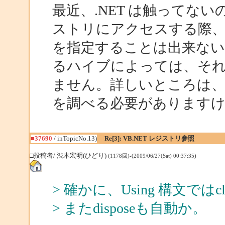
最近、.NET は触ってな
ストリにアクセスする際
を指定することは出来ない
るハイブによっては、そ
ません。詳しいところは、
を調べる必要があります
■37690
/ inTopicNo.13)
Re[3]: VB.NET レジストリ参照
□投稿者/ 渋木宏明(ひどり)
(1178回)-(2009/06/27(Sat) 00:37:35)
> 確かに、Using 構文で
> またdisposeも自動か。