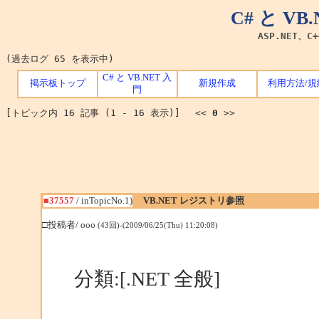
C# と V
ASP.NET、C
(過去ログ 65 を表示中)
C# と VB.NET 入
掲示板トップ
新規作成
利用方法/規
門
[トピック内 16 記事 (1 - 16 表示)] <<
0
>>
■37557
/ inTopicNo.1)
VB.NET レジストリ参照
□投稿者/ ooo
(43回)-(2009/06/25(Thu) 11:20:08)
分類:[.NET 全般]