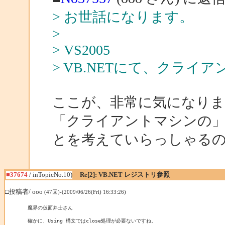
> お世話になります。
>
> VS2005
> VB.NETにて、クラ
ここが、非常に気になりま
「クライアントマシンの
とを考えていらっしゃる
■37674
/ inTopicNo.10)
Re[2]: VB.NET レジストリ参照
□投稿者/ ooo
(47回)-(2009/06/26(Fri) 16:33:26)
魔界の仮面弁士さん

確かに、Using 構文ではclose処理が必要ないですね。
