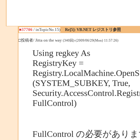
■37706
/ inTopicNo.15)
Re[5]: VB.NET レジストリ参照
□投稿者/ Jitta on the way
(340回)-(2009/06/29(Mon) 11:57:26)
Using regkey As
RegistryKey =
Registry.LocalMachine.Open
(SYSTEM_SUBKEY, True,
Security.AccessControl.Regist
FullControl)
FullControl の必要があ