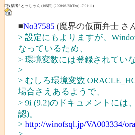
□投稿者/ とっちゃん
(405回)-(2009/06/25(Thu) 17:01:11)
■
No37585
(魔界の仮面弁士 さん
> 設定にもよりますが、Win
なっているため、
> 環境変数には登録されてい
>
> むしろ環境変数 ORACLE
場合さえあるようで、
> 9i (9.2)のドキュメン
認)。
>
http://winofsql.jp/VA003334/o
>