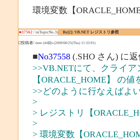
環境変数【ORACLE_HO
■37562
/ inTopicNo.3)
Re[2]: VB.NET レジストリ参照
□投稿者/ ooo
(44回)-(2009/06/25(Thu) 11:33:01)
■
No37558
(.SHO さん) に
>>VB.NETにて、クラ
【ORACLE_HOME】 
>>どのように行なえばよ
>
> レジストリ【ORACLE
>
> 環境変数【ORACLE_H