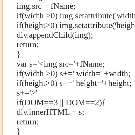
img.src = fName;
if(width >0) img.setattribute('width
if(height>0) img.setattribute('heigh
div.appendChild(img);
return;
}
var s='<img src='+fName;
if(width >0) s+=' width=' +width;
if(height>0) s+=' height='+height;
s+='>'
if(DOM==3 || DOM==2){
div.innerHTML = s;
return;
}