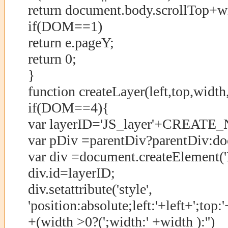
return document.body.scrollTop+w
if(DOM==1)
return e.pageY;
return 0;
}
function createLayer(left,top,widt
if(DOM==4){
var layerID='JS_layer'+CREAT
var pDiv =parentDiv?parentDiv:d
var div =document.createElement('
div.id=layerID;
div.setattribute('style',
'position:absolute;left:'+left+';top:
+(width >0?(';width:' +width ):'')