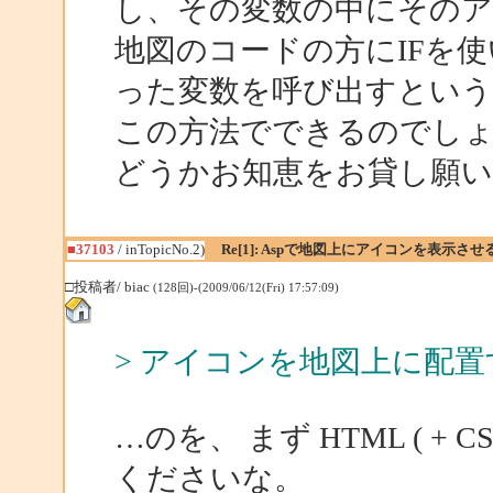
し、その変数の中にそのア
地図のコードの方にIFを
った変数を呼び出すとい
この方法でできるのでし
どうかお知恵をお貸し願います
■37103
/ inTopicNo.2)
Re[1]: Aspで地図上にアイコンを表示させ
□投稿者/ biac
(128回)-(2009/06/12(Fri) 17:57:09)
> アイコンを地図上に配置
…のを、 まず HTML ( + CS
くださいな。