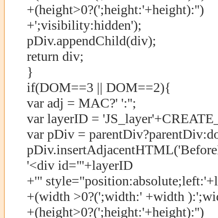
+(height>0?(';height:'+height):'')
+';visibility:hidden');
pDiv.appendChild(div);
return div;
}
if(DOM==3 || DOM==2){
var adj = MAC?' ':'';
var layerID = 'JS_layer'+CREA
var pDiv = parentDiv?parentDiv:d
pDiv.insertAdjacentHTML('Before
'<div id="'+layerID
+'" style="position:absolute;left:'+
+(width >0?(';width:' +width ):';wi
+(height>0?(';height:'+height):'')