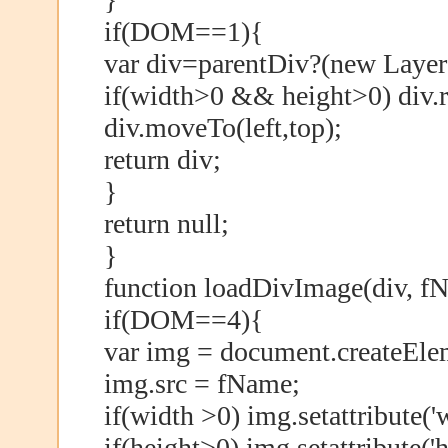
if(DOM==1){
var div=parentDiv?(new Layer
if(width>0 && height>0) div.r
div.moveTo(left,top);
return div;
}
return null;
}
function loadDivImage(div, fN
if(DOM==4){
var img = document.createEle
img.src = fName;
if(width >0) img.setattribute('w
if(height>0) img.setattribute('h