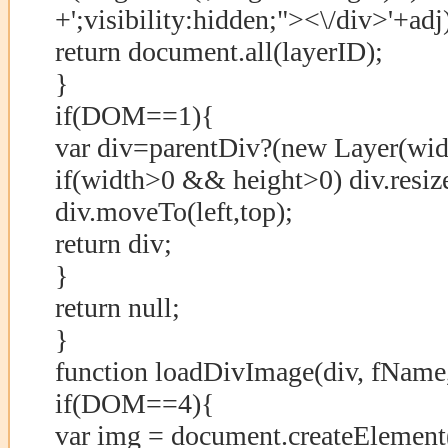
+';visibility:hidden;"><\/div>'+adj
return document.all(layerID);
}
if(DOM==1){
var div=parentDiv?(new Layer(widt
if(width>0 && height>0) div.resiz
div.moveTo(left,top);
return div;
}
return null;
}
function loadDivImage(div, fName,
if(DOM==4){
var img = document.createElement