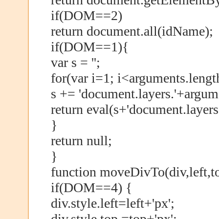
if(DOM==2)
return document.all(idName);
if(DOM==1){
var s = '';
for(var i=1; i<arguments.lengt
s += 'document.layers.'+argumen
return eval(s+'document.layer
}
return null;
}
function moveDivTo(div,left,t
if(DOM==4) {
div.style.left=left+'px';
div.style.top =top+'px';