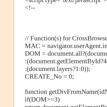
<!--
// Function(s) for CrossBrowser -
MAC = navigator.userAgent.in
DOM = document.all?(docume
:(document.getElementById?4
:(document.layers?1:0));
CREATE_No = 0;
function getDivFromName(id
if(DOM>=3)
return document.getElementB