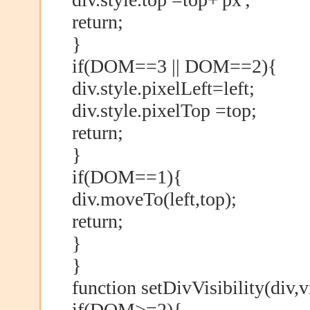
return;
}
if(DOM==3 || DOM==2){
div.style.pixelLeft=left;
div.style.pixelTop =top;
return;
}
if(DOM==1){
div.moveTo(left,top);
return;
}
}
function setDivVisibility(div,v
if(DOM>=2){