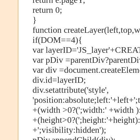
return 0;
}
function createLayer(left,top,
if(DOM==4){
var layerID='JS_layer'+CR
var pDiv =parentDiv?parentD
var div =document.createEleme
div.id=layerID;
div.setattribute('style',
'position:absolute;left:'+left+'
+(width >0?(';width:' +width ):
+(height>0?(';height:'+height):'
+';visibility:hidden');
pDiv.appendChild(div);