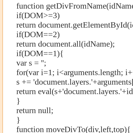
function getDivFromName(idNam
if(DOM>=3)
return document.getElementById(
if(DOM==2)
return document.all(idName);
if(DOM==1){
var s = '';
for(var i=1; i<arguments.length; i
s += 'document.layers.'+arguments[i
return eval(s+'document.layers.'+
}
return null;
}
function moveDivTo(div,left,top){