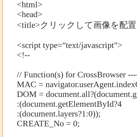
<html>
<head>
<title>クリックして画像を配置</t
<script type="text/javascript">
<!--
// Function(s) for CrossBrowser ------
MAC = navigator.userAgent.indexO
DOM = document.all?(document.g
:(document.getElementById?4
:(document.layers?1:0));
CREATE_No = 0;