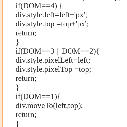
if(DOM==4) {
div.style.left=left+'px';
div.style.top =top+'px';
return;
}
if(DOM==3 || DOM==2){
div.style.pixelLeft=left;
div.style.pixelTop =top;
return;
}
if(DOM==1){
div.moveTo(left,top);
return;
}