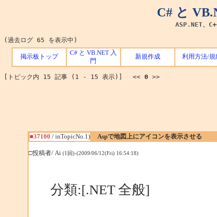
C# と V
ASP.NET、C
(過去ログ 65 を表示中)
C# と VB.NET 入
掲示板トップ
新規作成
利用方法/規
門
[トピック内 15 記事 (1 - 15 表示)] <<
0
>>
■37100
/ inTopicNo.1)
Aspで地図上にアイコンを表示させる
□投稿者/ Ai
(1回)-(2009/06/12(Fri) 16:54:18)
分類:[.NET 全般]