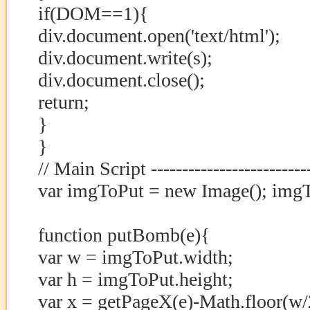
if(DOM==1){
div.document.open('text/html');
div.document.write(s);
div.document.close();
return;
}
}
// Main Script --------------------------
var imgToPut = new Image(); imgT
function putBomb(e){
var w = imgToPut.width;
var h = imgToPut.height;
var x = getPageX(e)-Math.floor(w/