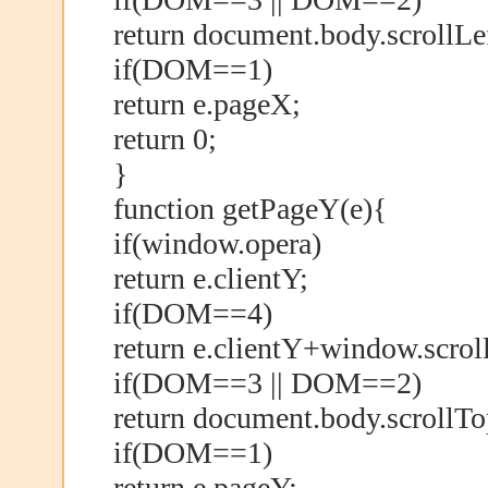
return document.body.scrollLe
if(DOM==1)
return e.pageX;
return 0;
}
function getPageY(e){
if(window.opera)
return e.clientY;
if(DOM==4)
return e.clientY+window.scrol
if(DOM==3 || DOM==2)
return document.body.scrollT
if(DOM==1)
return e.pageY;