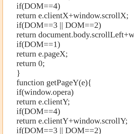
if(DOM==4)
return e.clientX+window.scrollX;
if(DOM==3 || DOM==2)
return document.body.scrollLeft+w
if(DOM==1)
return e.pageX;
return 0;
}
function getPageY(e){
if(window.opera)
return e.clientY;
if(DOM==4)
return e.clientY+window.scrollY;
if(DOM==3 || DOM==2)