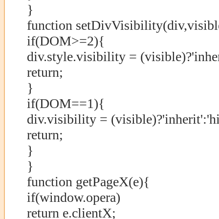
}
function setDivVisibility(div,visibl
if(DOM>=2){
div.style.visibility = (visible)?'inher
return;
}
if(DOM==1){
div.visibility = (visible)?'inherit':'h
return;
}
}
function getPageX(e){
if(window.opera)
return e.clientX;