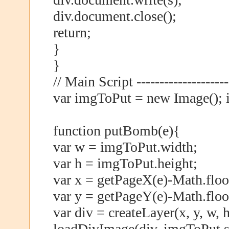
div.document.close();
return;
}
}
// Main Script ---------------------
var imgToPut = new Image();
function putBomb(e){
var w = imgToPut.width;
var h = imgToPut.height;
var x = getPageX(e)-Math.floo
var y = getPageY(e)-Math.floo
var div = createLayer(x, y, w, h
loadDivImage(div, imgToPut.sr