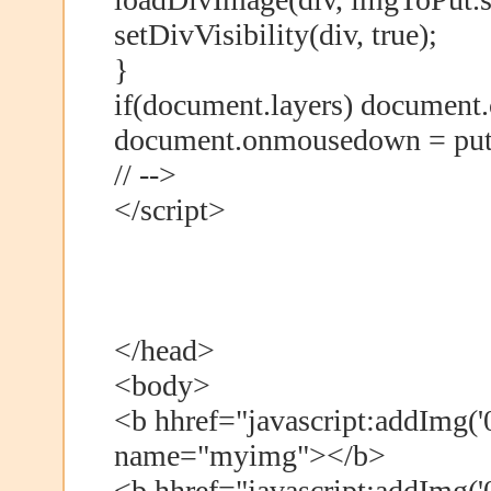
setDivVisibility(div, true);
}
if(document.layers) docume
document.onmousedown = pu
// -->
</script>
</head>
<body>
<b hhref="javascript:addImg('
name="myimg"></b>
<b hhref="javascript:addImg('