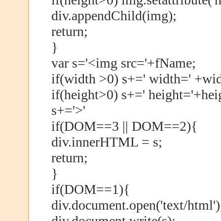
div.appendChild(img);
return;
}
var s='<img src='+fName;
if(width >0) s+=' width=' +wid
if(height>0) s+=' height='+hei
s+='>'
if(DOM==3 || DOM==2){
div.innerHTML = s;
return;
}
if(DOM==1){
div.document.open('text/html')
div.document.write(s);