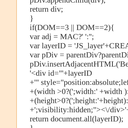
return div;
}
if(DOM==3 || DOM==2){
var adj = MAC?' ':'';
var layerID = 'JS_layer'+
var pDiv = parentDiv?parentD
pDiv.insertAdjacentHTML('Be
'<div id="'+layerID
+'" style="position:absolute;lef
+(width >0?(';width:' +width ):
+(height>0?(';height:'+height):'
+';visibility:hidden;"><\/div>'
return document.all(layerID);
}