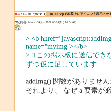
■37643
/ inTopicNo.4)
Re[2]: Aspで地図上にアイコンを表示させ
□投稿者/ biac
(138回)-(2009/06/26(Fri) 14:04:09)
> <b hhref="javascript:addImg
name="myimg"></b>
> '↑この掲示板に送信で
ずつ仮に足しています
addImg() 関数がありませ
それより、 なぜ a 要素が