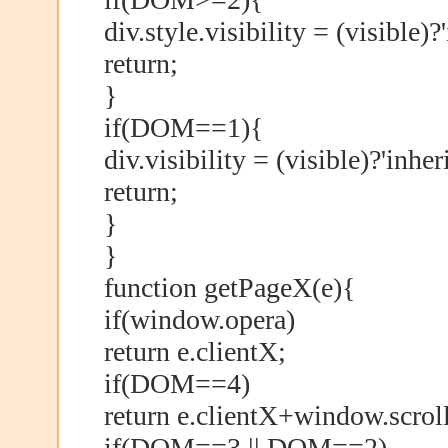
div.style.visibility = (visible)?'
return;
}
if(DOM==1){
div.visibility = (visible)?'inheri
return;
}
}
function getPageX(e){
if(window.opera)
return e.clientX;
if(DOM==4)
return e.clientX+window.scrol
if(DOM==3 || DOM==2)