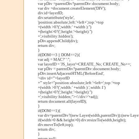
var pDiv =parentDiv?parentDiv:document.body;
var div =document.createElement('DIV');
div.id=layerID;
div.setattribute('style',
'position:absolute;left:'+left+';top:'+top
+(width >0?(';width:' +width ):'')
+(height>0?(';height:'+height):'')
+';visibility:hidden');
pDiv.appendChild(div);
return div;
}
if(DOM==3 || DOM==2){
var adj = MAC?' ':'';
var layerID = 'JS_layer'+CREATE_No; CREATE_No++;
var pDiv = parentDiv?parentDiv:document.body;
pDiv.insertAdjacentHTML('BeforeEnd',
'<div id="'+layerID
+'" style="position:absolute;left:'+left+';top:'+top
+(width >0?(';width:' +width ):';width:1')
+(height>0?(';height:'+height):'')
+';visibility:hidden;"><\/div>'+adj);
return document.all(layerID);
}
if(DOM==1){
var div=parentDiv?(new Layer(width,parentDiv)):(new Layer
if(width>0 && height>0) div.resizeTo(width,height);
div.moveTo(left,top);
return div;
}
return null;