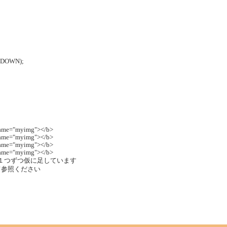
SEDOWN);
" name="myimg"></b>
" name="myimg"></b>
" name="myimg"></b>
" name="myimg"></b>
を１つずつ仮に足しています
て参照ください