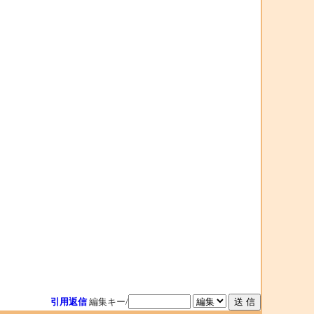
引用返信
編集キー/