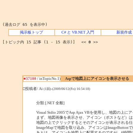
(過去ログ 65 を表示中)
掲示板トップ
C# と VB.NET 入門
新規作成
[トピック内 15 記事 (1 - 15 表示)] <<
0
>>
■37100
/ inTopicNo.1)
Aspで地図上にアイコンを表示させる
□投稿者/ Ai
(1回)-(2009/06/12(Fri) 16:54:18)
分類:[.NET 全般]
Visual Stdio 2005でAsp Ajax VBを使用し、地
まず、地図画像を表示させ、アイコン（ポストなど）は
地図の上でクリックするとそのアイコンが表示される仕
ImageMapで地図を取り込み、アイコンはImageButto
あとは、アイコンを地図上に配置するのですが、6時間