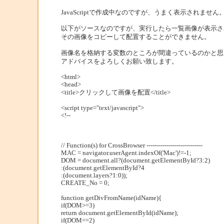
JavaScriptで作成中なのですが、うまく表示されません
以下がソースなのですが、実行したら一覧画像が表示さ
その画像をコピーして配置することができません。
画像名を格納する変数のところが間違っているのかと思
アドバイスをよろしくお願い致します。
<html>
<head>
<title>クリックして画像を配置</title>
<script type="text/javascript">
<!--
// Function(s) for CrossBrowser ----------------------------
MAC = navigator.userAgent.indexOf('Mac')!=-1;
DOM = document.all?(document.getElementById?3:2)
:(document.getElementById?4
:(document.layers?1:0));
CREATE_No = 0;
function getDivFromName(idName){
if(DOM>=3)
return document.getElementById(idName);
if(DOM==2)