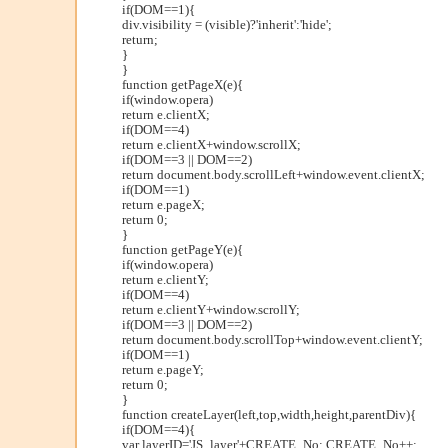
if(DOM==1){
div.visibility = (visible)?'inherit':'hide';
return;
}
}
function getPageX(e){
if(window.opera)
return e.clientX;
if(DOM==4)
return e.clientX+window.scrollX;
if(DOM==3 || DOM==2)
return document.body.scrollLeft+window.event.clientX;
if(DOM==1)
return e.pageX;
return 0;
}
function getPageY(e){
if(window.opera)
return e.clientY;
if(DOM==4)
return e.clientY+window.scrollY;
if(DOM==3 || DOM==2)
return document.body.scrollTop+window.event.clientY;
if(DOM==1)
return e.pageY;
return 0;
}
function createLayer(left,top,width,height,parentDiv){
if(DOM==4){
var layerID='JS_layer'+CREATE_No; CREATE_No++;