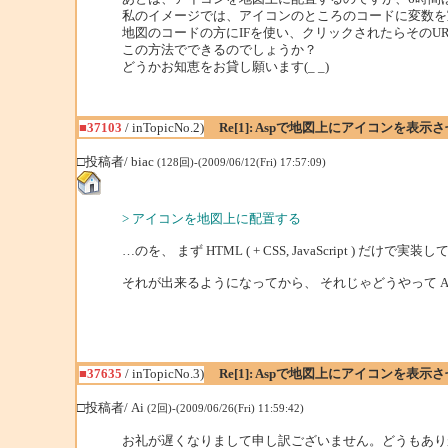
私のイメージでは、アイコンのところのコードに変数を
地図のコードの方にIFを使い、クリックされたらそのU
この方法でできるのでしょうか？
どうかお知恵をお貸し願います(_ _)
■37103
/ inTopicNo.2)
Re[1]: Aspで地図上にアイコンを表示
□投稿者/ biac
(128回)-(2009/06/12(Fri) 17:57:09)
> アイコンを地図上に配置する
…のを、 まず HTML ( + CSS, JavaScript ) だけ
それが出来るようになってから、 それじゃどうやって AS
■37635
/ inTopicNo.3)
Re[1]: Aspで地図上にアイコンを表示
□投稿者/ Ai
(2回)-(2009/06/26(Fri) 11:59:42)
お礼が遅くなりまして申し訳ございません。どうもあり