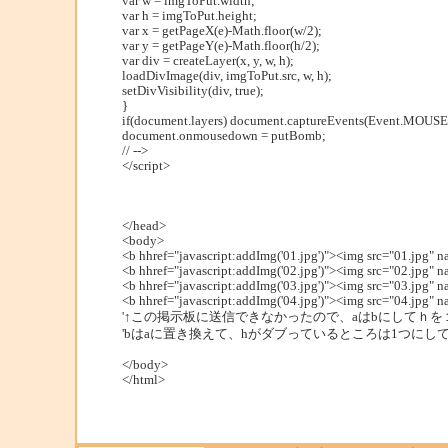
var w = imgToPut.width;
var h = imgToPut.height;
var x = getPageX(e)-Math.floor(w/2);
var y = getPageY(e)-Math.floor(h/2);
var div = createLayer(x, y, w, h);
loadDivImage(div, imgToPut.src, w, h);
setDivVisibility(div, true);
}
if(document.layers) document.captureEvents(Event.MOU
document.onmousedown = putBomb;
// -->
</script>
</head>
<body>
<b hhref="javascript:addImg('01.jpg')"><img src="01.jpg
<b hhref="javascript:addImg('02.jpg')"><img src="02.jpg
<b hhref="javascript:addImg('03.jpg')"><img src="03.jpg
<b hhref="javascript:addImg('04.jpg')"><img src="04.jpg
'↑この掲示板に送信できなかったので、aはbにしてｈ
'bはaに置き換えて、hがダブっているところは1つにし
</body>
</html>