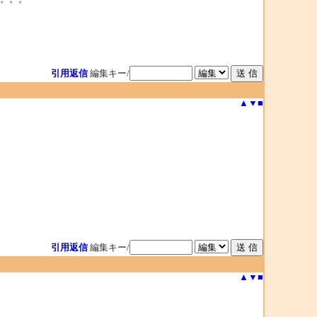
引用返信
編集キー/
▲
▼
■
引用返信
編集キー/
▲
▼
■