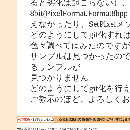
ると劣化は起こらない）
8bit(PixelFormat.Forma
えなかったり、SetPix
どのようにしてgif化す
色々調べてはみたのですが、
サンプルは見つかったのです
るサンプルが
見つかりません。
どのようにしてgif化を行
ご教示のほど、よろしくお
■37856
/ inTopicNo.2)
Re[1]: 32bitの画像を画質劣化させずにg
□投稿者/ やじゅ
(1067回)-(2009/07/02(Thu) 08:59:08)