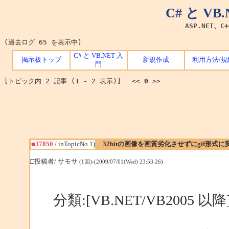
C# と V
ASP.NET、C
(過去ログ 65 を表示中)
C# と VB.NET 入
掲示板トップ
新規作成
利用方法/規
門
[トピック内 2 記事 (1 - 2 表示)] <<
0
>>
■37850
/ inTopicNo.1)
32bitの画像を画質劣化させずにgif形式
□投稿者/ サモサ
(1回)-(2009/07/01(Wed) 23:53:26)
分類:[VB.NET/VB2005 以