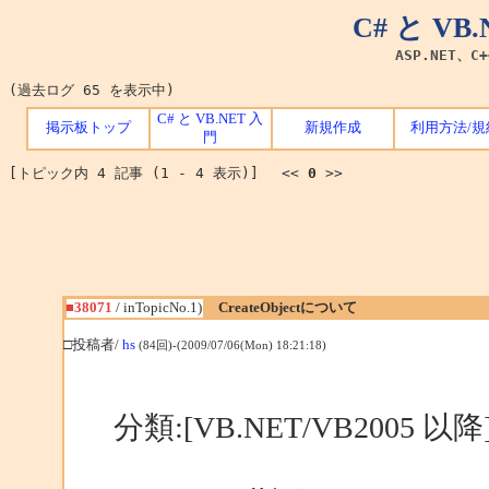
C# と V
ASP.NET、C
(過去ログ 65 を表示中)
C# と VB.NET 入
掲示板トップ
新規作成
利用方法/規
門
[トピック内 4 記事 (1 - 4 表示)] <<
0
>>
■38071
/ inTopicNo.1)
CreateObjectについて
□投稿者/
hs
(84回)-(2009/07/06(Mon) 18:21:18)
分類:[VB.NET/VB2005 以