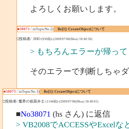
よろしくお願いします。
■38073
/ inTopicNo.2)
Re[1]: CreateObjectについて
□投稿者/ .SHO
(930回)-(2009/07/06(Mon) 18:40:56)
> もちろんエラーが帰っ
そのエラーで判断しちゃ
■38075
/ inTopicNo.3)
Re[1]: CreateObjectについて
□投稿者/ 魔界の仮面弁士
(1146回)-(2009/07/06(Mon) 18:48:01)
■
No38071
(hs さん) に返信
> VB2008でACCESSやExce