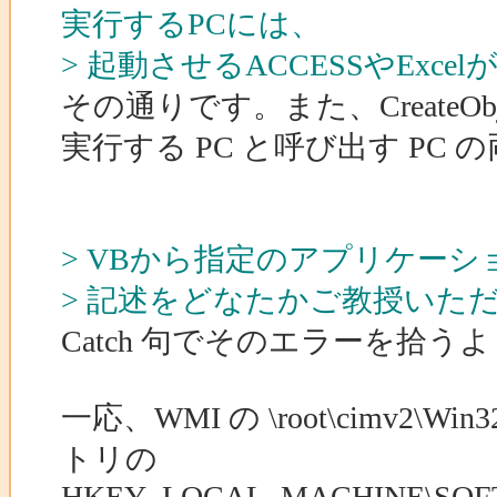
実行するPCには、
> 起動させるACCESSやEx
その通りです。また、CreateO
実行する PC と呼び出す P
> VBから指定のアプリケー
> 記述をどなたかご教授いた
Catch 句でそのエラーを拾
一応、WMI の \root\cimv2
トリの
HKEY_LOCAL_MACHINE\SOFTWARE