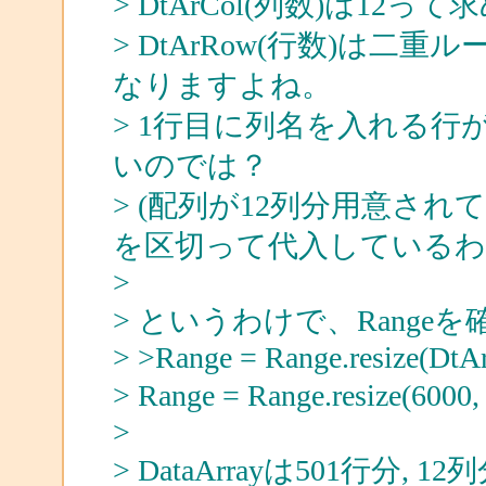
> DtArCol(列数)は12
> DtArRow(行数)は二重
なりますよね。
> 1行目に列名を入れる行が
いのでは？
> (配列が12列分用意さ
を区切って代入しているわ
>
> というわけで、Range
> >Range = Range.resize(DtA
> Range = Range.resiz
>
> DataArrayは501行