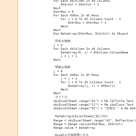
            For Each dtColumn In dt.Columns

                DtArCol = DtArCol + 1

            Next

            DtArRow = 0

            For Each dtRow In dt.Rows

                For i = 0 To dt.Columns.Count - 1

                    DtArRow = DtArRow + 1

                Next

            Next

            Dim DataArray(DtArRow, DtArCol) As Object

            '列名を格納

            j = 0

            For Each dtColumn In dt.Columns

                DataArray(0, j) = dtColumn.ColumnName

                j = j + 1

            Next

            '明細を格納

            j = 0

            For Each dtRow In dt.Rows

                j = j + 1

                For i = 0 To dt.Columns.Count - 1

                    DataArray(j, i) = dtRow(i)

                Next

            Next

            'タイトル

            objExcelSheet.range("A1") = Me.lblTitle.Text

            objExcelSheet.range("C1") = Me.cboClass.Text

            objExcelSheet.range("E1") = "出荷日:" & Me.Date
            'DataArrayをExcelSheetに貼り付け

            Range = objExcelSheet.range("A2", Reflection.M
            Range = Range.resize(DtArRow, DtArCol)

            Range.value = DataArray

            'Excelを可視状態にする
