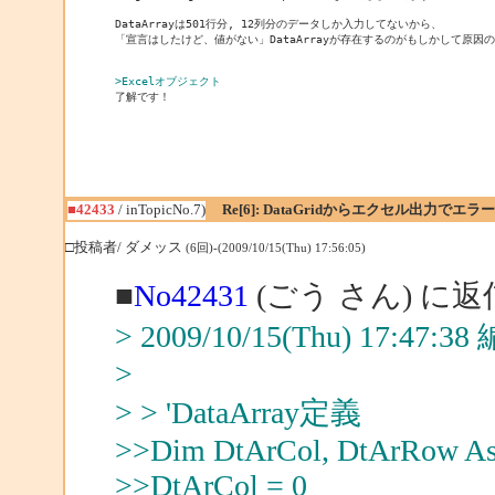
DataArrayは501行分, 12列分のデータしか入力してないから、

「宣言はしたけど、値がない」DataArrayが存在するのがもしかして原因
>Excelオブジェクト
■42433
/ inTopicNo.7)
Re[6]: DataGridからエクセル出力でエラー
□投稿者/ ダメッス
(6回)-(2009/10/15(Thu) 17:56:05)
■
No42431
(ごう さん) に返
> 2009/10/15(Thu) 17:47:
>
> > 'DataArray定義
>>Dim DtArCol, DtArRow As
>>DtArCol = 0