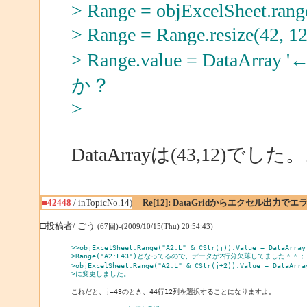
> Range = objExcelSheet.rang
> Range = Range.resize
> Range.value = DataArr
か？
>
DataArrayは(43,12)でし
■42448
/ inTopicNo.14)
Re[12]: DataGridからエクセル出力でエ
□投稿者/ ごう
(67回)-(2009/10/15(Thu) 20:54:43)
>>objExcelSheet.Range("A2:L" & CStr(j)).Value = DataArray
>Range("A2:L43")となってるので、データが2行分欠落してました＾＾；
>objExcelSheet.Range("A2:L" & CStr(j+2)).Value = DataArra
>に変更しました。
これだと、j=43のとき、44行12列を選択することになりますよ。
