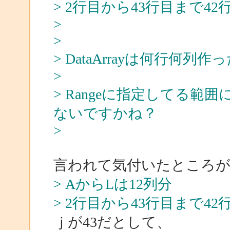
> 2行目から43行目まで42
>
>
> DataArrayは何行何列作
>
> Rangeに指定してる範囲
ないですかね？
>
言われて気付いたところ
> AからLは12列分
> 2行目から43行目まで42
ｊが43だとして、