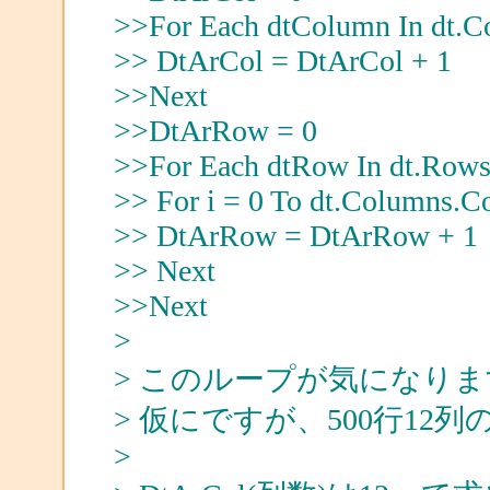
>>For Each dtColumn In dt.
>> DtArCol = DtArCol + 1
>>Next
>>DtArRow = 0
>>For Each dtRow In dt.Row
>> For i = 0 To dt.Columns.Co
>> DtArRow = DtArRow + 1
>> Next
>>Next
>
> このループが気になり
> 仮にですが、500行1
>