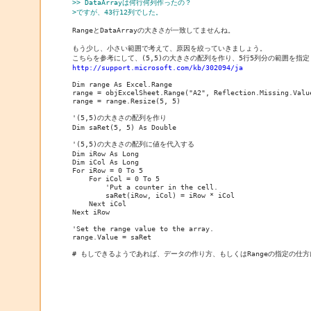
>> DataArrayは何行何列作ったの？
>ですが、43行12列でした。
RangeとDataArrayの大きさが一致してませんね。

もう少し、小さい範囲で考えて、原因を絞っていきましょう。

http://support.microsoft.com/kb/302094/ja
Dim range As Excel.Range

range = objExcelSheet.Range("A2", Reflection.Missing.Value
range = range.Resize(5, 5)

'(5,5)の大きさの配列を作り

Dim saRet(5, 5) As Double

'(5,5)の大きさの配列に値を代入する

Dim iRow As Long

Dim iCol As Long

For iRow = 0 To 5

    For iCol = 0 To 5

        'Put a counter in the cell.

        saRet(iRow, iCol) = iRow * iCol

    Next iCol

Next iRow

'Set the range value to the array.

range.Value = saRet

# もしできるようであれば、データの作り方、もしくはRangeの指定の仕方