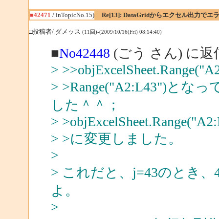
■42471
/ inTopicNo.15)
Re[13]: DataGridからエクセル出力でエ
□投稿者/ ダメッス
(11回)-(2009/10/16(Fri) 08:14:40)
■
No42448
(ごう さん) に返
> >>objExcelSheet.Range("A2:
> >Range("A2:L43
した＾＾；
> >objExcelSheet.Range("A2:L
> >に変更しました。
>
> これだと、j=43のとき
よ。
>