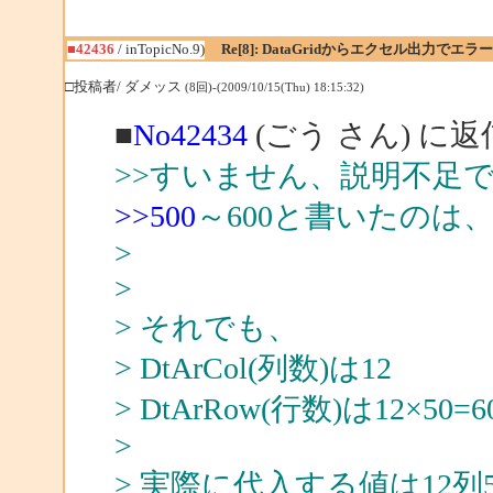
■42436
/ inTopicNo.9)
Re[8]: DataGridからエクセル出力でエラー
□投稿者/ ダメッス
(8回)-(2009/10/15(Thu) 18:15:32)
■
No42434
(ごう さん) に返
>>すいません、説明不足
>>500
～600と書いたのは、
>
>
> それでも、
> DtArCol(列数)は12
> DtArRow(行数)は12×5
>
> 実際に代入する値は12列