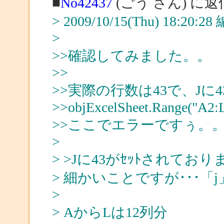
■
No42437
(ごう さん) に返
> 2009/10/15(Thu) 18:20:
>
>>確認してみました。。
>>
>>実際の行数は43で、Jに
>>objExcelSheet.Range("A2:L"
>>ここでエラーですぅ。
>
> >Jに43がｾｯﾄされており
> 細かいことですが･･･「
>
> AからLは12列分