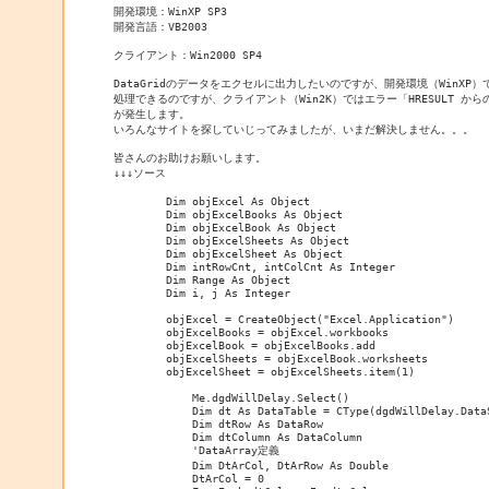
開発環境：WinXP SP3

開発言語：VB2003

クライアント：Win2000 SP4

DataGridのデータをエクセルに出力したいのですが、開発環境（WinXP）
処理できるのですが、クライアント（Win2K）ではエラー「HRESULT からの例外
が発生します。

いろんなサイトを探していじってみましたが、いまだ解決しません。。。

皆さんのお助けお願いします。

↓↓↓ソース

        Dim objExcel As Object

        Dim objExcelBooks As Object

        Dim objExcelBook As Object

        Dim objExcelSheets As Object

        Dim objExcelSheet As Object

        Dim intRowCnt, intColCnt As Integer

        Dim Range As Object

        Dim i, j As Integer

        objExcel = CreateObject("Excel.Application")

        objExcelBooks = objExcel.workbooks

        objExcelBook = objExcelBooks.add

        objExcelSheets = objExcelBook.worksheets

        objExcelSheet = objExcelSheets.item(1)

            Me.dgdWillDelay.Select()

            Dim dt As DataTable = CType(dgdWillDelay.DataS
            Dim dtRow As DataRow

            Dim dtColumn As DataColumn

            'DataArray定義

            Dim DtArCol, DtArRow As Double

            DtArCol = 0
