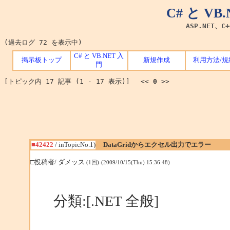
C# と V
ASP.NET、C
(過去ログ 72 を表示中)
C# と VB.NET 入
掲示板トップ
新規作成
利用方法/規
門
[トピック内 17 記事 (1 - 17 表示)] <<
0
>>
■42422
/ inTopicNo.1)
DataGridからエクセル出力でエラー
□投稿者/ ダメッス
(1回)-(2009/10/15(Thu) 15:36:48)
分類:[.NET 全般]