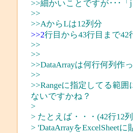
>>細かいことですが･･･「
>>
>>AからLは12列分
>>2
行目から43行目まで42
>>
>>
>>DataArrayは何行何列
>>
>>Rangeに指定してる範囲
ないですかね？
>
> たとえば・・・(42行1
> 'DataArrayをExcelShe