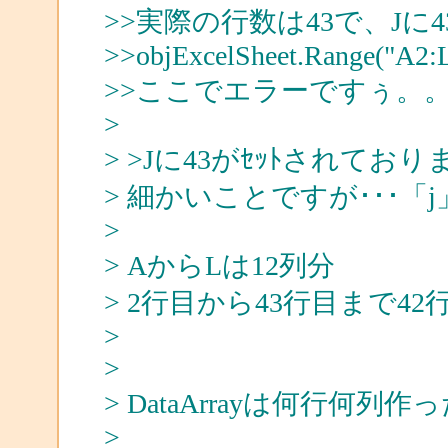
>>実際の行数は43で、Jに
>>objExcelSheet.Range("A2:L"
>>ここでエラーですぅ。
>
> >Jに43がｾｯﾄされており
> 細かいことですが･･･「
>
> AからLは12列分
> 2行目から43行目まで42
>
>
> DataArrayは何行何列作
>