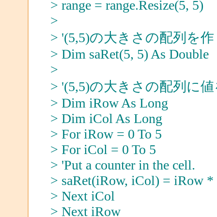
> range = range.Resize(5, 5)
>
> '(5,5)の大きさの配列を
> Dim saRet(5, 5) As Double
>
> '(5,5)の大きさの配列
> Dim iRow As Long
> Dim iCol As Long
> For iRow = 0 To 5
> For iCol = 0 To 5
> 'Put a counter in the cell.
> saRet(iRow, iCol) = iRow *
> Next iCol
> Next iRow