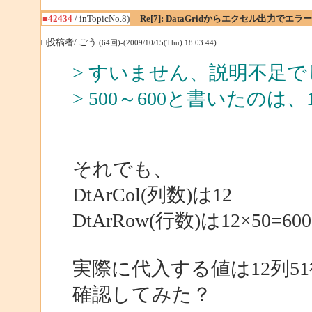
■42434
/ inTopicNo.8)
Re[7]: DataGridからエクセル出力でエラー
□投稿者/ ごう
(64回)-(2009/10/15(Thu) 18:03:44)
> すいません、説明不足で
> 500～600と書いたのは
それでも、
DtArCol(列数)は12
DtArRow(行数)は12×50=
実際に代入する値は12列5
確認してみた？