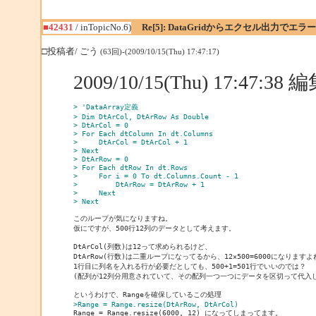
■42431
/ inTopicNo.6)
Re[5]: DataGridからエクセル出力でエラー
□投稿者/ ごう
(63回)-(2009/10/15(Thu) 17:47:17)
2009/10/15(Thu) 17:47:3
> 'DataArray定義
> Dim DtArCol, DtArRow As Double
> DtArCol = 0
> For Each dtColumn In dt.Columns
>     DtArCol = DtArCol + 1
> Next
> DtArRow = 0
> For Each dtRow In dt.Rows
>     For i = 0 To dt.Columns.Count - 1
>         DtArRow = DtArRow + 1
>     Next
> Next
このループが気になりますね。

仮にですが、500行12列のデータとして考えます。

DtArCol(列数)は12って求められるけど、

DtArRow(行数)は二重ループになってるから、12×500=6000になりますよね
1行目に列名を入れる行が必要だとしても、500+1=501行でいいのでは？

(配列が12列分用意されていて、その配列一つ一つにデータを区切って代入し
>Range = Range.resize(DtArRow, DtArCol)