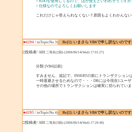
> RDOを使用してるので、ほか使えといわれそうですが
> 仕様なのでよろしくお願いします
これだけじゃ答えられなくない？原因もよくわかんない
■4294
/ inTopicNo.3)
Re[1]: いまさら VB6で申し訳ないの
□投稿者/ ABI
二等兵(2回)-(2006/06/14(Wed) 17:01:27)
分類:[VB6以前]
すみません、追記で、INSERTの前にトランザクション
一時退避させるためなので・・・DBには今現在1ユー
その他の場所でトランザクションは確実に切られていま
■4295
/ inTopicNo.4)
Re[2]: いまさら VB6で申し訳ないの
□投稿者/ ABI
二等兵(3回)-(2006/06/14(Wed) 17:20:48)