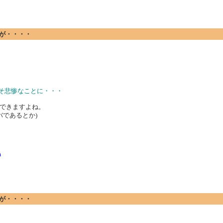
ですが・・・・
こそ悲惨なことに・・・
できますよね。
ライバであるとか)
m
ですが・・・・