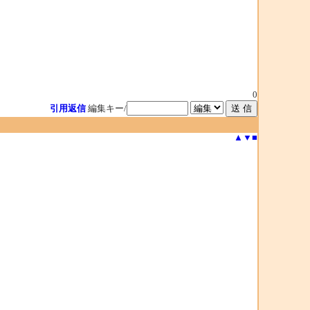
0
引用返信
編集キー/
▲
▼
■