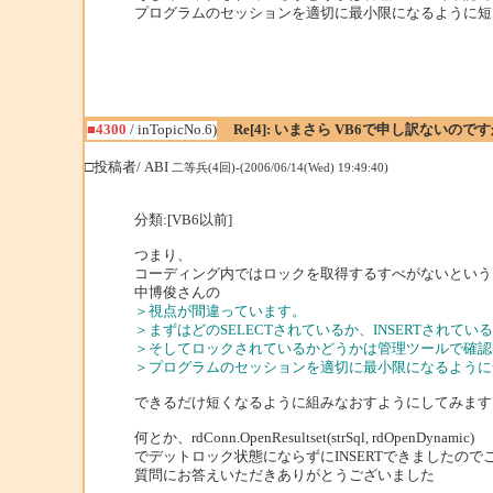
プログラムのセッションを適切に最小限になるように短
■4300
/ inTopicNo.6)
Re[4]: いまさら VB6で申し訳ないの
□投稿者/ ABI
二等兵(4回)-(2006/06/14(Wed) 19:49:40)
分類:[VB6以前]
つまり、
コーディング内ではロックを取得するすべがないという
中博俊さんの
＞視点が間違っています。
＞まずはどのSELECTされているか、INSERTされ
＞そしてロックされているかどうかは管理ツールで確認
＞プログラムのセッションを適切に最小限になるように
できるだけ短くなるように組みなおすようにしてみます
何とか、rdConn.OpenResultset(strSql, rdOpenDynamic)
でデットロック状態にならずにINSERTできましたの
質問にお答えいただきありがとうございました