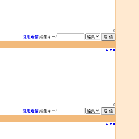
0
引用返信
編集キー/
▲
▼
■
0
引用返信
編集キー/
▲
▼
■