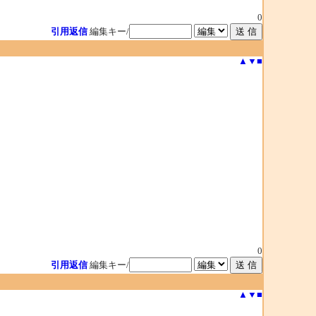
0
引用返信
編集キー/
▲
▼
■
0
引用返信
編集キー/
▲
▼
■