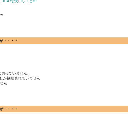
、RDOを使用してとの
ｗ
ですが・・・・
は切っていません、
ザしか接続されていません
せん
ですが・・・・