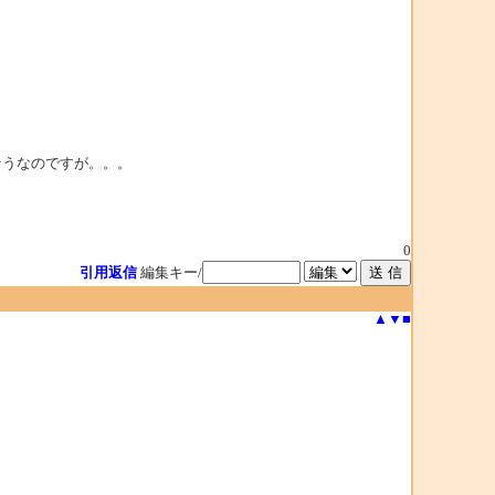
そうなのですが。。。
0
引用返信
編集キー/
▲
▼
■