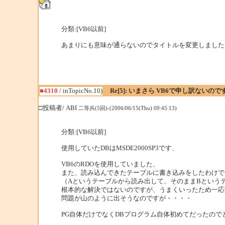
分類:[VB6以前]
あまりにも意味が通らないのでタイトルを変更しました
■4310
/ inTopicNo.10)
Re[5]: いまさら VB6で申し訳ないの
□投稿者/ ABI
二等兵(5回)-(2006/06/15(Thu) 09:45:13)
分類:[VB6以前]
使用していたDBはMSDE2000SP3です、
VB6のRDOを使用していました、
また、読み込んできたテーブルに書き込みをしたわけで
（Aというテーブルから読み出して、そのままBという
根本的な解決ではないのですが、うまくいったため一応
問題が山のように出そうなのですが・・・・
PG自体だけでなくDBプログラム自体初めてだったの