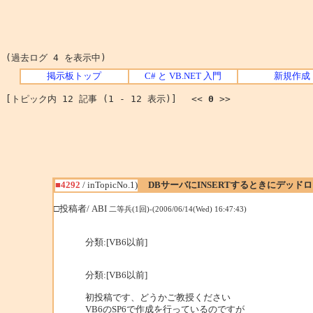
(過去ログ 4 を表示中)
掲示板トップ
C# と VB.NET 入門
新規作成
[トピック内 12 記事 (1 - 12 表示)] <<
0
>>
■4292
/ inTopicNo.1)
DBサーバにINSERTするときにデッ
□投稿者/ ABI
二等兵(1回)-(2006/06/14(Wed) 16:47:43)
分類:[VB6以前]
分類:[VB6以前]
初投稿です、どうかご教授ください
VB6のSP6で作成を行っているのですが