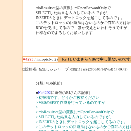
rdoResultset型の変数にrdOpenForwardOnlyで
SELECTした結果を入力しているのですが、
INSERTのときにデットロックを起こしてるのです。
このデットロックの回避法はないものかご存知の方は居
RDOを使用してるので、ほか使えといわれそうですが、
仕様なのでよろしくお願いします
■4293
/ inTopicNo.2)
Re[1]: いまさら VB6で申し訳ないの
□投稿者/ 名無しぃシャープ
准尉(112回)-(2006/06/14(Wed) 17:00:42)
分類:[VB6以前]
■
No4292
に返信(ABIさんの記事)
> 初投稿です、どうかご教授ください
> VB6のSP6で作成を行っているのですが
>
> rdoResultset型の変数にrdOpenForwardOnlyで
> SELECTした結果を入力しているのですが、
> INSERTのときにデットロックを起こしてるのです。
> このデットロックの回避法はないものかご存知の方