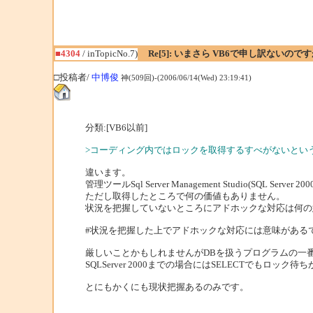
■4304
/ inTopicNo.7)
Re[5]: いまさら VB6で申し訳ないの
□投稿者/
中博俊
神(509回)-(2006/06/14(Wed) 23:19:41)
分類:[VB6以前]
>コーディング内ではロックを取得するすべがないとい
違います。
管理ツールSql Server Management Studio(SQL
ただし取得したところで何の価値もありません。
状況を把握していないところにアドホックな対応は何の
#状況を把握した上でアドホックな対応には意味がある
厳しいことかもしれませんがDBを扱うプログラムの一
SQLServer 2000までの場合にはSELECTでも
とにもかくにも現状把握あるのみです。