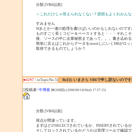
分類:[VB6以前]
＞これだけじゃ答えられなくない？原因もよくわかんな
すみません
SQLとか一連の処理を書けばいいのかもしれないのです
ものすごく長くコピー＆ペーストすると・・・それこそ
後、ソースの中に企業秘密まであって。。。書き込める
簡単に言えばこれからデータをinsertしにいくDB
取得できるものでしょうか？
■4297
/ inTopicNo.5)
Re[3]: いまさら VB6で申し訳ないの
□投稿者/
中博俊
神(508回)-(2006/06/14(Wed) 17:57:15)
分類:[VB6以前]
視点が間違っています。
まずはどのSELECTされているか、INSERTされて
そしてロックされているかどうかは管理ツールで確認で