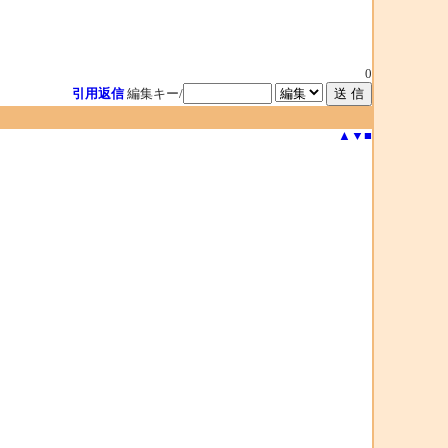
0
引用返信
編集キー/
▲
▼
■