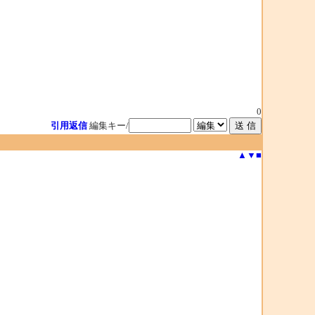
0
引用返信
編集キー/
▲
▼
■