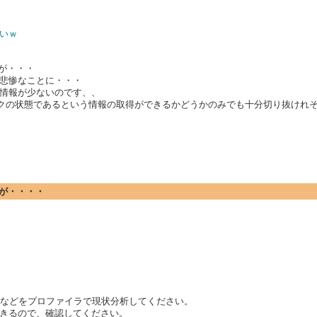
いｗ
が・・・
悲惨なことに・・・
情報が少ないのです、、
がロックの状態であるという情報の取得ができるかどうかのみでも十分切り抜けれ
ですが・・・・
いるかなどをプロファイラで現状分析してください。
きるので、確認してください。