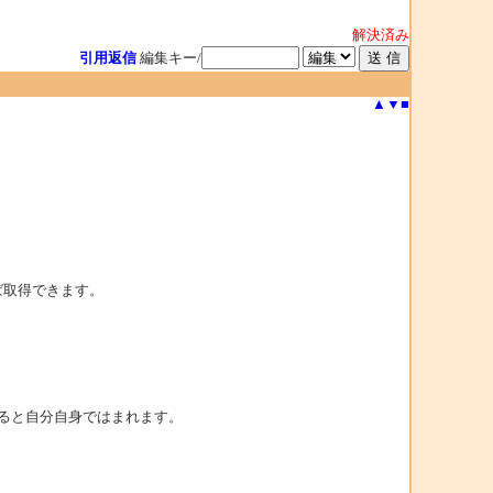
解決済み
引用返信
編集キー/
▲
▼
■
を取れば取得できます。
んてすると自分自身ではまれます。