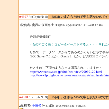
■4307
/ inTopicNo.8)
Re[3]: いまさら VB6で申し訳ないの
□投稿者/ 魔界の仮面弁士
准尉(107回)-(2006/06/15(Thu) 01:02:46)
分類:[VB6以前]
> ものすごく長くコピー＆ペーストすると・・・それ
せめて、データソースが何であるのかぐらいは示す事が
(SQL Server 7.0 とか、Oracle 8i とか、どのODBCド
たとえば、下記のような点は認識されていますか?
http://www.unisys.co.jp/club/net_view/20030129.html
http://www2p.biglobe.ne.jp/~sakurait/cstrue/chap5main.ht
■4308
/ inTopicNo.9)
Re[4]: いまさら VB6で申し訳ないの
□投稿者/
中博俊
神(511回)-(2006/06/15(Thu) 09:12:57)