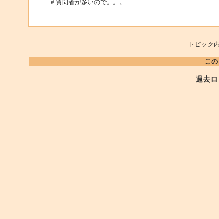
# 質問者が多いので。。。
トピック内
この
過去ロ