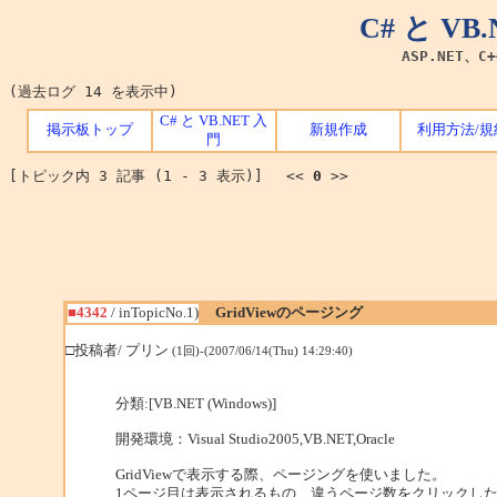
C# と V
ASP.NET、C
(過去ログ 14 を表示中)
C# と VB.NET 入
掲示板トップ
新規作成
利用方法/規
門
[トピック内 3 記事 (1 - 3 表示)] <<
0
>>
■4342
/ inTopicNo.1)
GridViewのページング
□投稿者/ プリン
(1回)-(2007/06/14(Thu) 14:29:40)
分類:[VB.NET (Windows)]
開発環境：Visual Studio2005,VB.NET,Oracle
GridViewで表示する際、ページングを使いました。
1ページ目は表示されるもの、違うページ数をクリックし