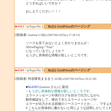
どうすればいいですか？
おしえてください！！！
■4363
/ inTopicNo.2)
Re[1]: GridViewのページング
□投稿者/ iwaiwa
(13回)-(2007/06/14(Thu) 17:36:13)
ソースを見てみないとよく分かりませんが：
AllowPaging="True"
になっているでしょうか？
もう少し具体的な情報が欲しいところです。
■4369
/ inTopicNo.3)
Re[2]: GridViewのページング
□投稿者/ 特攻隊長まるるう
(61回)-(2007/06/14(Thu) 18:22:18)
■
No4363
(iwaiwa さん) に返信
> もう少し具体的な情報が欲しいところです。
エラーメッセージや実行ログを自分で出力しながら
動作確認をして、検出できたエラーメッセージや
エラーが出力される前後のソースコードとか。。。ですよ
# こちらが具体的に書かないと同じような説明しかしてく