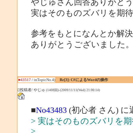
やじゅさん回答ありがと
実はそのものズバリを期
参考をもとになんとか解
ありがとうございました
■43517
/ inTopicNo.4)
Re[3]: C#によるWordの操作
□投稿者/ やじゅ
(1408回)-(2009/11/11(Wed) 21:00:14)
■
No43483
(初心者 さん) に
> 実はそのものズバリを
>