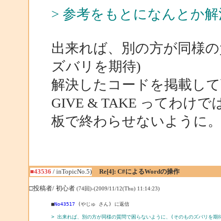
> 参考をもとになんとか
出来れば、別の方が同様の
ズバリを期待)
解決したコードを掲載して
GIVE & TAKE って
板で終わらせないように
■43536
/ inTopicNo.5)
Re[4]: C#によるWordの操作
□投稿者/ 初心者
(74回)-(2009/11/12(Thu) 11:14:23)
■
No43517
 (やじゅ さん) に返信

> 出来れば、別の方が同様の質問で困らないように、(そのものズバリを期