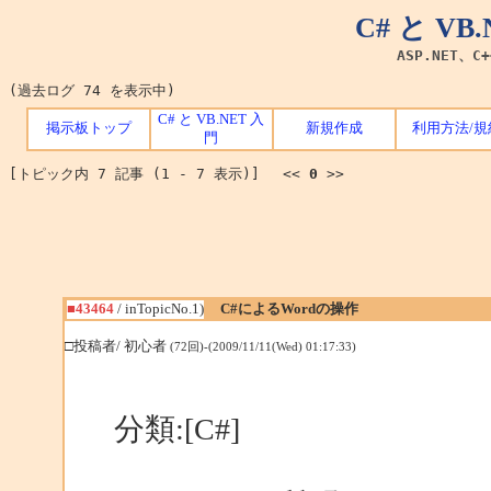
C# と V
ASP.NET、C
(過去ログ 74 を表示中)
C# と VB.NET 入
掲示板トップ
新規作成
利用方法/規
門
[トピック内 7 記事 (1 - 7 表示)] <<
0
>>
■43464
/ inTopicNo.1)
C#によるWordの操作
□投稿者/ 初心者
(72回)-(2009/11/11(Wed) 01:17:33)
分類:[C#]