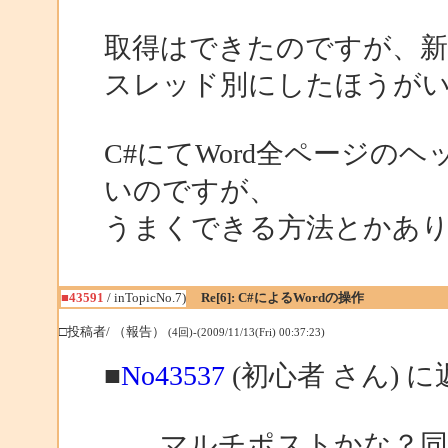
取得はできたのですが、新
スレッド別にしたほうが
C#にてWord全ページの
いのですが、
うまくできる方法とかあ
■43591
/ inTopicNo.7)
Re[6]: C#によるWordの操作
□投稿者/ （報告）
(4回)-(2009/11/13(Fri) 00:37:23)
■
No43537
(初心者 さん) に
マルチポストかな？同