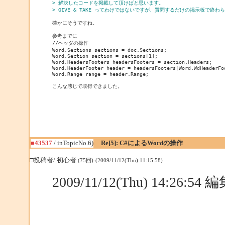
> 解決したコードを掲載して頂けばと思います。
> GIVE & TAKE ってわけではないですが、質問するだけの掲示板で終わ
確かにそうですね。

参考までに

//ヘッダの操作

Word.Sections sections = doc.Sections;

Word.Section section = sections[1];

Word.HeadersFooters headersFooters = section.Headers;

Word.HeaderFooter header = headersFooters[Word.WdHeaderFo
Word.Range range = header.Range;

こんな感じで取得できました。

■43537
/ inTopicNo.6)
Re[5]: C#によるWordの操作
□投稿者/ 初心者
(75回)-(2009/11/12(Thu) 11:15:58)
2009/11/12(Thu) 14:26:5