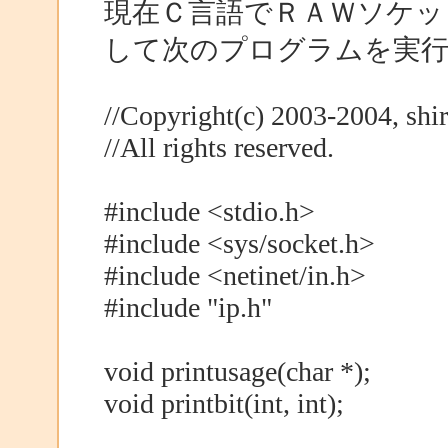
現在Ｃ言語でＲＡＷソケッ
して次のプログラムを実
//Copyright(c) 2003-2004, shir
//All rights reserved.
#include <stdio.h>
#include <sys/socket.h>
#include <netinet/in.h>
#include "ip.h"
void printusage(char *);
void printbit(int, int);