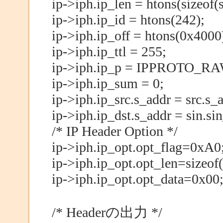
ip->iph.ip_len = htons(sizeof(s
ip->iph.ip_id = htons(242);
ip->iph.ip_off = htons(0x4000
ip->iph.ip_ttl = 255;
ip->iph.ip_p = IPPROTO_RA
ip->iph.ip_sum = 0;
ip->iph.ip_src.s_addr = src.s_
ip->iph.ip_dst.s_addr = sin.si
/* IP Header Option */
ip->iph.ip_opt.opt_flag=0xA0
ip->iph.ip_opt.opt_len=sizeof(
ip->iph.ip_opt.opt_data=0x00
/* Headerの出力 */