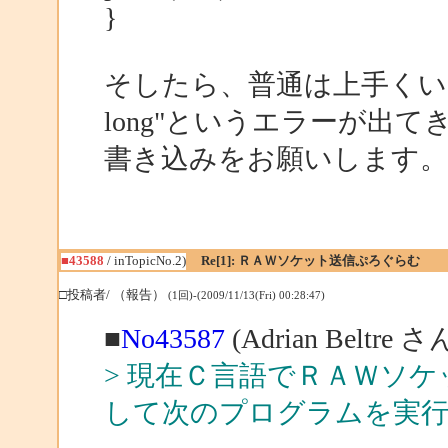
}
そしたら、普通は上手くいくはずがい
long"というエラーが出
書き込みをお願いします。
■43588
/ inTopicNo.2)
Re[1]: ＲＡＷソケット送信ぷろぐらむ
□投稿者/ （報告）
(1回)-(2009/11/13(Fri) 00:28:47)
■
No43587
(Adrian Beltre
> 現在Ｃ言語でＲＡＷソ
して次のプログラムを実