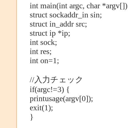
int main(int argc, char *argv[])
struct sockaddr_in sin;
struct in_addr src;
struct ip *ip;
int sock;
int res;
int on=1;
//入力チェック
if(argc!=3) {
printusage(argv[0]);
exit(1);
}