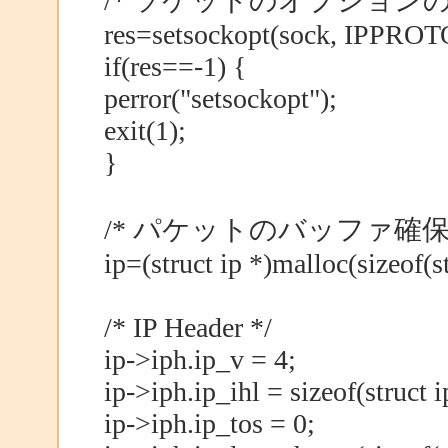
/* ソケットのオプションの設
res=setsockopt(sock, IPPROT
if(res==-1) {
perror("setsockopt");
exit(1);
}
/* パケットのバッファ確保 
ip=(struct ip *)malloc(sizeof(st
/* IP Header */
ip->iph.ip_v = 4;
ip->iph.ip_ihl = sizeof(struct 
ip->iph.ip_tos = 0;