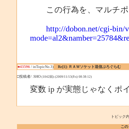
この行為を、マルチポ
http://dobon.net/cgi-bin/
mode=al2&namber=25784&r
■43596
/ inTopicNo.3)
Re[1]: ＲＡＷソケット送信ぷろぐらむ
□投稿者/ .SHO
(1042回)-(2009/11/13(Fri) 08:38:12)
変数 ip が実態じゃなく
トピック内
この