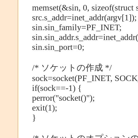
memset(&sin, 0, sizeof(struct 
src.s_addr=inet_addr(argv[1]);
sin.sin_family=PF_INET;
sin.sin_addr.s_addr=inet_addr(
sin.sin_port=0;
/* ソケットの作成 */
sock=socket(PF_INET, SO
if(sock==-1) {
perror("socket()");
exit(1);
}