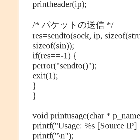
printheader(ip);
/* パケットの送信 */
res=sendto(sock, ip, sizeof(stru
sizeof(sin));
if(res==-1) {
perror("sendto()");
exit(1);
}
}
void printusage(char * p_name
printf("Usage: %s [Source IP] 
printf("\n");