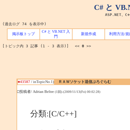
C# と V
ASP.NET、C
(過去ログ 74 を表示中)
C# と VB.NET 入
掲示板トップ
新規作成
利用方法/規
門
[トピック内 3 記事 (1 - 3 表示)] <<
0
>>
■43587
/ inTopicNo.1)
ＲＡＷソケット送信ぷろぐらむ
□投稿者/ Adrian Beltre
(1回)-(2009/11/13(Fri) 00:02:28)
分類:[C/C++]