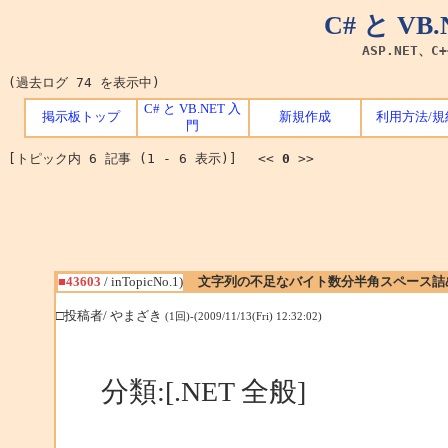
C# と V
ASP.NET、C
(過去ログ 74 を表示中)
C# と VB.NET 入
掲示板トップ
新規作成
利用方法/規
門
[トピック内 6 記事 (1 - 6 表示)] <<
0
>>
■43603
/ inTopicNo.1)
文字列の不足なバイト数分半角スペース詰
□投稿者/ やまざき
(1回)-(2009/11/13(Fri) 12:32:02)
分類:[.NET 全般]