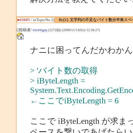
■43605
/ inTopicNo.2)
Re[1]: 文字列の不足なバイト数分半角ス
□投稿者/
επιστημη
(2272回)-(2009/11/13(Fri) 12:36:27)
ナニに困ってんだかわかん
> 'バイト数の取得
> iByteLength =
System.Text.Encoding.GetEn
←ここでiByteLength = 6
ここで iByteLength が求ま
ペースを繋いであげたらい