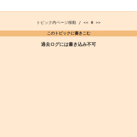
トピック内ページ移動 / <<
0
>>
このトピックに書きこむ
過去ログには書き込み不可