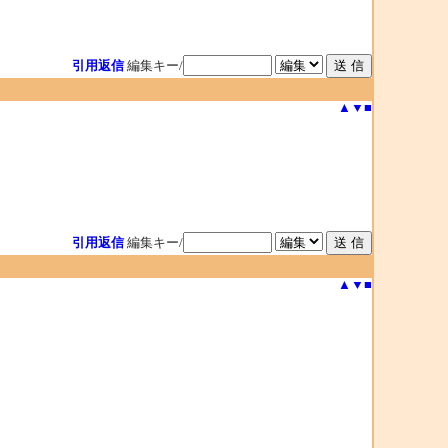
引用返信
編集キー/
▲
▼
■
引用返信
編集キー/
▲
▼
■