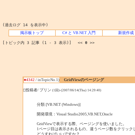
(過去ログ 14 を表示中)
掲示板トップ
C# と VB.NET 入門
新規作成
[トピック内 3 記事 (1 - 3 表示)] <<
0
>>
■4342
/ inTopicNo.1)
GridViewのページング
□投稿者/ プリン
(1回)-(2007/06/14(Thu) 14:29:40)
分類:[VB.NET (Windows)]
開発環境：Visual Studio2005,VB.NET,Oracle
GridViewで表示する際、ページングを使いました。
1ページ目は表示されるもの、違うページ数をクリック
どうすればいいですか？