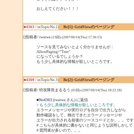
おしえてください！！！
■4363
/ inTopicNo.2)
Re[1]: GridViewのページング
□投稿者/ iwaiwa
(13回)-(2007/06/14(Thu) 17:36:13)
ソースを見てみないとよく分かりませんが：
AllowPaging="True"
になっているでしょうか？
もう少し具体的な情報が欲しいところです。
■4369
/ inTopicNo.3)
Re[2]: GridViewのページング
□投稿者/ 特攻隊長まるるう
(61回)-(2007/06/14(Thu) 18:22:18)
■
No4363
(iwaiwa さん) に返信
> もう少し具体的な情報が欲しいところです。
エラーメッセージや実行ログを自分で出力しながら
動作確認をして、検出できたエラーメッセージや
エラーが出力される前後のソースコードとか。。。です
# こちらが具体的に書かないと同じような説明しかして
# 質問者が多いので。。。