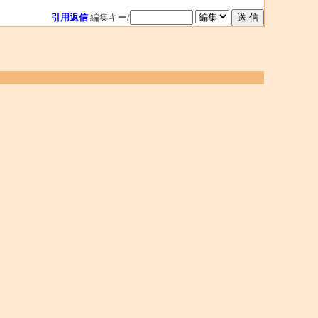
引用返信
編集キー/