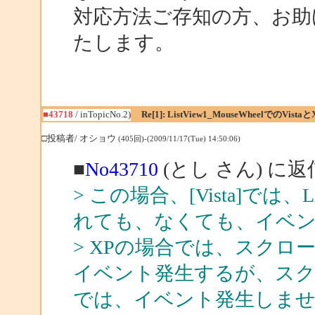
対応方法ご存知の方、お助
たします。
■43718
/ inTopicNo.2)
Re[1]: ListView1_MouseWheelでのVistaと
□投稿者/ オショウ
(405回)-(2009/11/17(Tue) 14:50:06)
■
No43710
(とし さん) に返
> この場合、[Vista]では
れても、なくても、イベ
> XPの場合では、スク
イベント発生するが、スク
では、イベント発生しませ