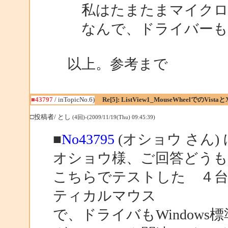
私はたまたまマイクロソ
なんで、ドライバーもWi
以上。参考まで
■43797
/ inTopicNo.6)
Re[5]: ListView1_MouseWheelでのVistaと
□投稿者/ とし
(4回)-(2009/11/19(Thu) 09:45:39)
■
No43795
(オショウ さん)
オショウ様、ご回答どう
こちらでテストした ４台PC
ティカルマウス
で、ドライバもWindow