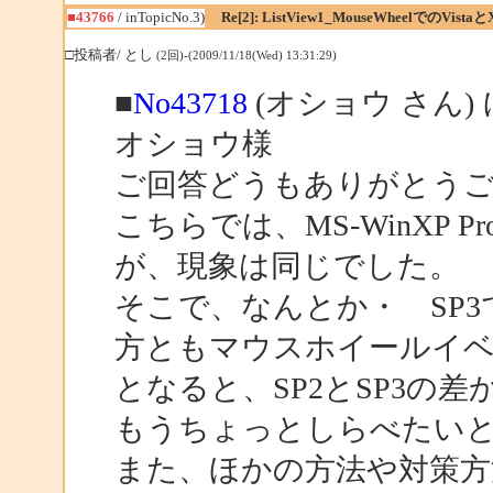
■43766
/ inTopicNo.3)
Re[2]: ListView1_MouseWheelでのVistaと
□投稿者/ とし
(2回)-(2009/11/18(Wed) 13:31:29)
■
No43718
(オショウ さん)
オショウ様
ご回答どうもありがとう
こちらでは、MS-WinXP 
が、現象は同じでした。
そこで、なんとか・ SP
方ともマウスホイールイ
となると、SP2とSP3
もうちょっとしらべたい
また、ほかの方法や対策方