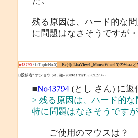
た。
残る原因は、ハード的な問
に問題はなさそうですが・
■43795
/ inTopicNo.5)
Re[4]: ListView1_MouseWheelでのVistaと
□投稿者/ オショウ
(410回)-(2009/11/19(Thu) 09:27:47)
■
No43794
(とし さん) に返
> 残る原因は、ハード的
特に問題はなさそうですが
ご使用のマウスは？