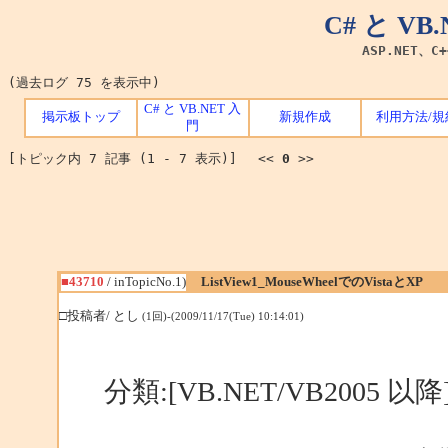
C# と V
ASP.NET、C
(過去ログ 75 を表示中)
C# と VB.NET 入
掲示板トップ
新規作成
利用方法/規
門
[トピック内 7 記事 (1 - 7 表示)] <<
0
>>
■43710
/ inTopicNo.1)
ListView1_MouseWheelでのVistaとXP
□投稿者/ とし
(1回)-(2009/11/17(Tue) 10:14:01)
分類:[VB.NET/VB2005 以