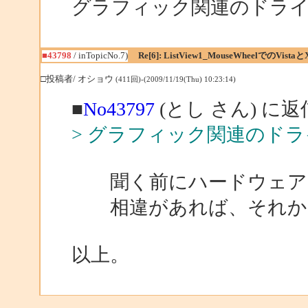
グラフィック関連のドラ
■43798
/ inTopicNo.7)
Re[6]: ListView1_MouseWheelでのVistaと
□投稿者/ オショウ
(411回)-(2009/11/19(Thu) 10:23:14)
■
No43797
(とし さん) に返
> グラフィック関連のド
聞く前にハードウェアの
相違があれば、それか
以上。