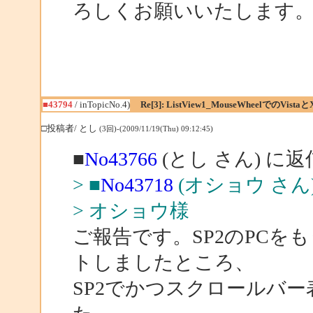
ろしくお願いいたします
■43794
/ inTopicNo.4)
Re[3]: ListView1_MouseWheelでのVistaと
□投稿者/ とし
(3回)-(2009/11/19(Thu) 09:12:45)
■
No43766
(とし さん) に返
> ■
No43718
(オショウ さん
> オショウ様
ご報告です。SP2のPCを
トしましたところ、
SP2でかつスクロールバ