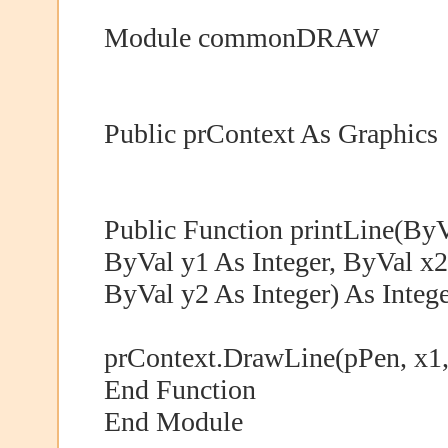
Module commonDRAW
Public prContext As Graphics
Public Function printLine(ByV
ByVal y1 As Integer, ByVal x2
ByVal y2 As Integer) As Integ
prContext.DrawLine(pPen, x1, 
End Function
End Module