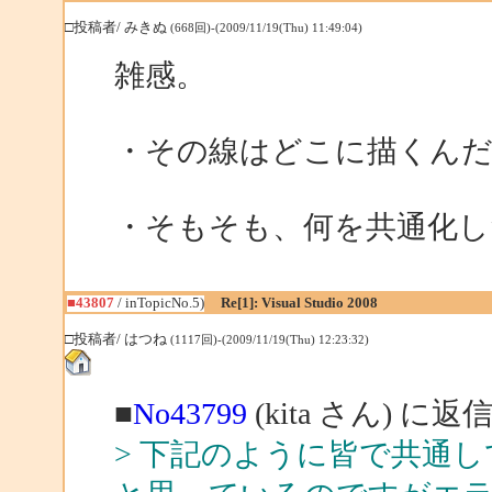
□投稿者/ みきぬ
(668回)-(2009/11/19(Thu) 11:49:04)
雑感。
・その線はどこに描くん
・そもそも、何を共通化し
■43807
/ inTopicNo.5)
Re[1]: Visual Studio 2008
□投稿者/ はつね
(1117回)-(2009/11/19(Thu) 12:23:32)
■
No43799
(kita さん) に返
> 下記のように皆で共通