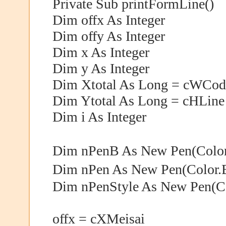
Private Sub printFormLine()
Dim offx As Integer
Dim offy As Integer
Dim x As Integer
Dim y As Integer
Dim Xtotal As Long = cWCod
Dim Ytotal As Long = cHLine
Dim i As Integer
Dim nPenB As New Pen(Col
Dim nPen As New Pen(Colo
Dim nPenStyle As New Pen(Col
offx = cXMeisai