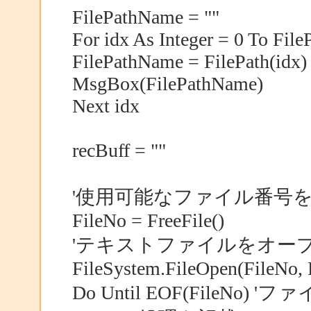
FilePathName = ""
For idx As Integer = 0 To File
FilePathName = FilePath(idx
MsgBox(FilePathName)
Next idx
recBuff = ""
'使用可能なファイル番号
FileNo = FreeFile()
'テキストファイルをオー
FileSystem.FileOpen(FileNo,
Do Until EOF(FileNo