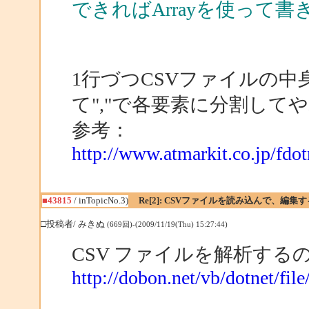
できればArrayを使って
1行づつCSVファイルの中身
て","で各要素に分割して
参考：
http://www.atmarkit.co.jp/fdot
■43815
/ inTopicNo.3)
Re[2]: CSVファイルを読み込んで、編
□投稿者/ みきぬ
(669回)-(2009/11/19(Thu) 15:27:44)
CSV ファイルを解析す
http://dobon.net/vb/dotnet/file