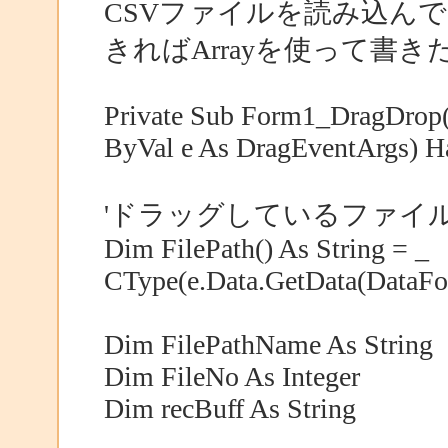
CSVファイルを読み込ん
きればArrayを使って書
Private Sub Form1_DragDrop(
ByVal e As DragEventArgs) 
'ドラッグしているファイ
Dim FilePath() As String = _
CType(e.Data.GetData(DataFor
Dim FilePathName As String
Dim FileNo As Integer
Dim recBuff As String