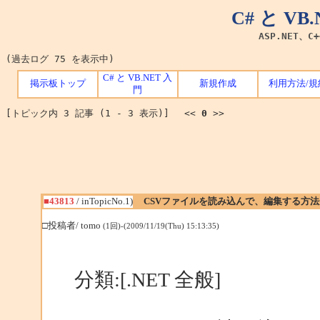
C# と V
ASP.NET、C
(過去ログ 75 を表示中)
C# と VB.NET 入
掲示板トップ
新規作成
利用方法/規
門
[トピック内 3 記事 (1 - 3 表示)] <<
0
>>
■43813
/ inTopicNo.1)
CSVファイルを読み込んで、編集する方法
□投稿者/ tomo
(1回)-(2009/11/19(Thu) 15:13:35)
分類:[.NET 全般]