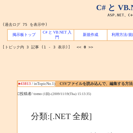
C# と V
ASP.NET、C
(過去ログ 75 を表示中)
C# と VB.NET 入
掲示板トップ
新規作成
利用方法/規
門
[トピック内 3 記事 (1 - 3 表示)] <<
0
>>
■43813
/ inTopicNo.1)
CSVファイルを読み込んで、編集する方法
□投稿者/ tomo
(1回)-(2009/11/19(Thu) 15:13:35)
分類:[.NET 全般]