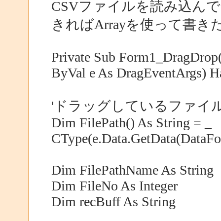
CSVファイルを読み込ん
きればArrayを使って書
Private Sub Form1_DragDrop(
ByVal e As DragEventArgs) 
'ドラッグしているファイ
Dim FilePath() As String = _
CType(e.Data.GetData(DataFor
Dim FilePathName As String
Dim FileNo As Integer
Dim recBuff As String