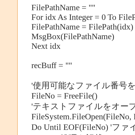
FilePathName = ""
For idx As Integer = 0 To File
FilePathName = FilePath(idx
MsgBox(FilePathName)
Next idx
recBuff = ""
'使用可能なファイル番号
FileNo = FreeFile()
'テキストファイルをオー
FileSystem.FileOpen(FileNo,
Do Until EOF(FileNo