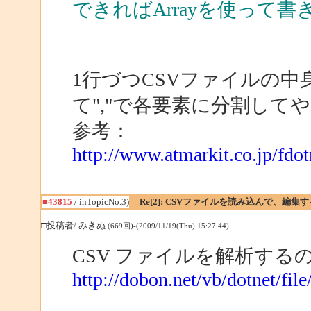
できればArrayを使って
1行づつCSVファイルの中身
て","で各要素に分割して
参考：
http://www.atmarkit.co.jp/fdot
■43815
/ inTopicNo.3)
Re[2]: CSVファイルを読み込んで、編
□投稿者/ みきぬ
(669回)-(2009/11/19(Thu) 15:27:44)
CSV ファイルを解析す
http://dobon.net/vb/dotnet/file