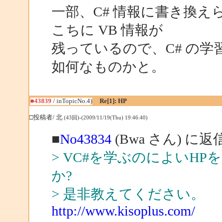
一部、C# 情報に書き換
こちに VB 情報が
残っているので、C# の
如何なものかと。
■43839
/ inTopicNo.4)
Re[1]: HP
□投稿者/ 北
(43回)-(2009/11/19(Thu) 19:46:40)
■
No43834
(Bwa さん) に返
> VC#を学ぶのによいH
か?
> 是非教えてください。
http://www.kisoplus.com/