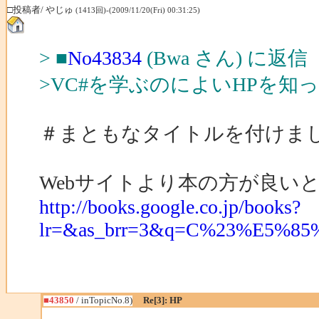
□投稿者/ やじゅ
(1413回)-(2009/11/20(Fri) 00:31:25)
> ■
No43834
(Bwa さん) に返信
>VC#を学ぶのによいHPを知
＃まともなタイトルを付けま
Webサイトより本の方が良い
http://books.google.co.jp/books?
lr=&as_brr=3&q=C%23%E5
■43850
/ inTopicNo.8)
Re[3]: HP