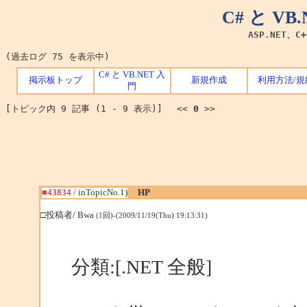
C# と V
ASP.NET、C
(過去ログ 75 を表示中)
C# と VB.NET 入
掲示板トップ
新規作成
利用方法/規
門
[トピック内 9 記事 (1 - 9 表示)] <<
0
>>
■43834
/ inTopicNo.1)
HP
□投稿者/ Bwa
(1回)-(2009/11/19(Thu) 19:13:31)
分類:[.NET 全般]