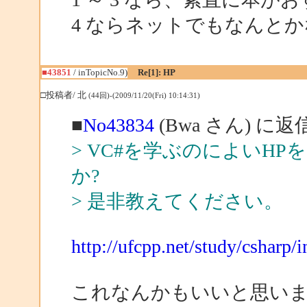
4 ならネットでもなんと
■43851
/ inTopicNo.9)
Re[1]: HP
□投稿者/ 北
(44回)-(2009/11/20(Fri) 10:14:31)
■
No43834
(Bwa さん) に返
> VC#を学ぶのによいH
か?
> 是非教えてください。
http://ufcpp.net/study/csharp/
これなんかもいいと思い