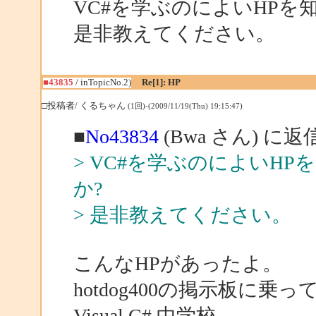
VC#を学ぶのによいHPを
是非教えてください。
■43835
/ inTopicNo.2)
Re[1]: HP
□投稿者/ くるちゃん
(1回)-(2009/11/19(Thu) 19:15:47)
■
No43834
(Bwa さん) に返
> VC#を学ぶのによいH
か?
> 是非教えてください。
こんなHPがあったよ。
hotdog400の掲示板に乗
Visual C# 中学校