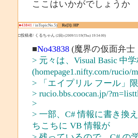
ここはいかがでしょうか
■43841
/ inTopicNo.5)
Re[3]: HP
□投稿者/ くるちゃん
(2回)-(2009/11/19(Thu) 19:54:00)
■
No43838
(魔界の仮面弁士 
> 元々は、Visual Basic 中
(homepage1.nifty.com/rucio
> 「エイプリル フール
> rucio.bbs.coocan.jp/?m=li
>
> 一部、C# 情報に書き
ちこちに VB 情報が
> 残っているので、C# 