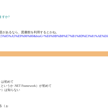
ますか?
問題があるなら、図書館を利用するとかね。
3&q=C%23%E5%85%A5%E9%96%80&btnG=%E6%9B%B8%E7%B1%8D%E3%81%AE
 は初めて
うか .NET Framework）が初めて
とか）は知らない
る（ぉ