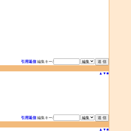
引用返信
編集キー/
▲
▼
■
引用返信
編集キー/
▲
▼
■