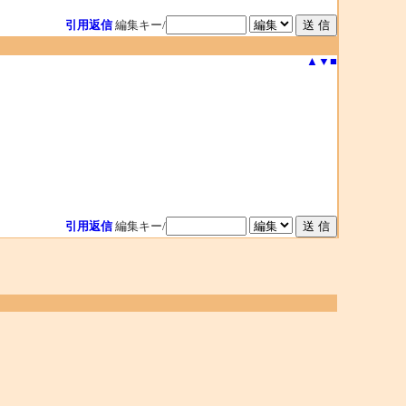
引用返信
編集キー/
▲
▼
■
引用返信
編集キー/