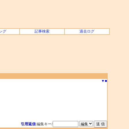
ング
記事検索
過去ログ
▼
■
引用返信
編集キー/