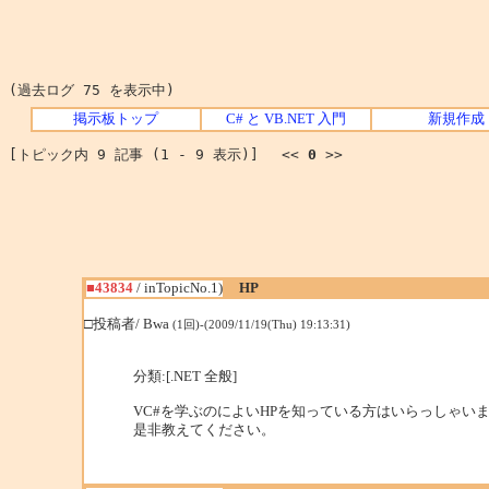
(過去ログ 75 を表示中)
掲示板トップ
C# と VB.NET 入門
新規作成
[トピック内 9 記事 (1 - 9 表示)] <<
0
>>
■43834
/ inTopicNo.1)
HP
□投稿者/ Bwa
(1回)-(2009/11/19(Thu) 19:13:31)
分類:[.NET 全般]
VC#を学ぶのによいHPを知っている方はいらっしゃいま
是非教えてください。