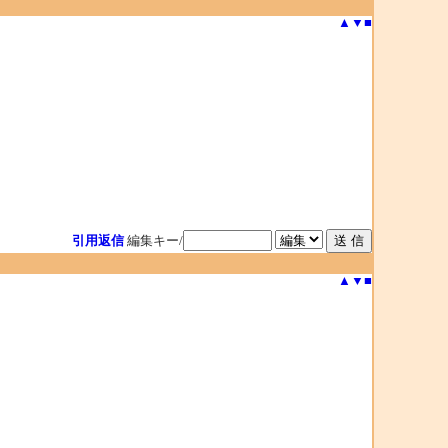
▲
▼
■
引用返信
編集キー/
▲
▼
■