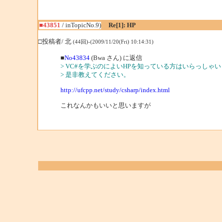
■43851
/ inTopicNo.9)
Re[1]: HP
□投稿者/ 北
(44回)-(2009/11/20(Fri) 10:14:31)
■
No43834
(Bwa さん) に返信
> VC#を学ぶのによいHPを知っている方はいらっしゃい
> 是非教えてください。
http://ufcpp.net/study/csharp/index.html
これなんかもいいと思いますが