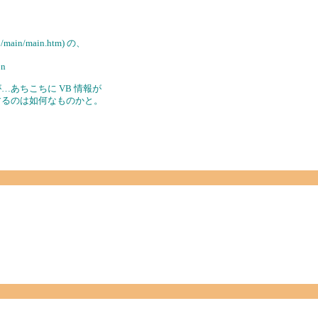
o/main/main.htm) の、
on
…あちこちに VB 情報が
するのは如何なものかと。