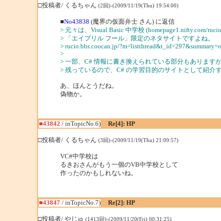
□投稿者/ くるちゃん
(2回)-(2009/11/19(Thu) 19:54:00)
■
No43838
(魔界の仮面弁士 さん) に返信
> 元々は、Visual Basic 中学校 (homepage1.nifty.com/ruci
> 「エイプリル フール」限定のネタサイトですよね。
> rucio.bbs.coocan.jp/?m=listthread&t_id=297&summary=
>
> 一部、C# 情報に書き換えられている部分もありますが
> 残っているので、C# の学習目的のサイトとして紹介
あ、ほんとうだね。
偽物か。
■43842
/ inTopicNo.6)
Re[4]: HP
□投稿者/ くるちゃん
(3回)-(2009/11/19(Thu) 21:09:57)
VC#中学校は
るきおさんがもう一個のVB中学校として
作ったのかもしれないね。
■43847
/ inTopicNo.7)
Re[2]: HP
□投稿者/ やじゅ
(1413回)-(2009/11/20(Fri) 00:31:25)