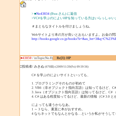
> ■
No43834
(Bwa さん) に返信
>VC#を学ぶのによいHPを知っている方はいらっしゃい
＃まともなタイトルを付けましょうね。
Webサイトより本の方が良いとおもいますよ。お金の
http://books.google.co.jp/books?lr=&as_brr=
■43850
/ inTopicNo.8)
Re[3]: HP
□投稿者/ みきぬ
(670回)-(2009/11/20(Fri) 09:59:56)
C# を学ぶのによいサイトといっても、
1. プログラミングそのものが初めて
2. VB6（非オブジェクト指向言語）は知ってるけど、C#
3. Java（オブジェクト指向言語）は知ってるけど、C# （とい
4. C# はある程度知ってるけど、最新の情報（C# 3.0 
によっても違うからなあ。
1 ～ 3 なら、素直に本がおすすめ。
4 ならネットでもなんとかなる…というか私がそうして