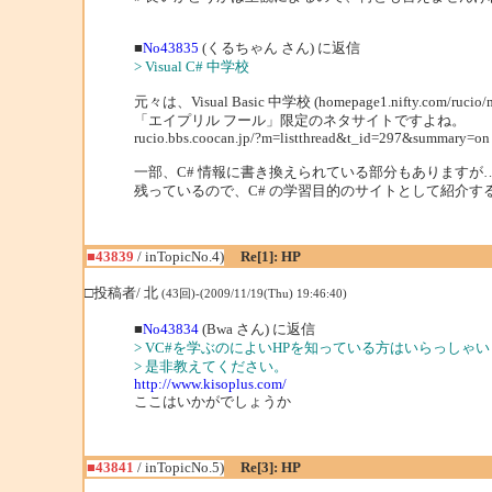
■
No43835
(くるちゃん さん) に返信
> Visual C# 中学校
元々は、Visual Basic 中学校 (homepage1.nifty.com/rucio/
「エイプリル フール」限定のネタサイトですよね。
rucio.bbs.coocan.jp/?m=listthread&t_id=297&summary=on
一部、C# 情報に書き換えられている部分もありますが…
残っているので、C# の学習目的のサイトとして紹介す
■43839
/ inTopicNo.4)
Re[1]: HP
□投稿者/ 北
(43回)-(2009/11/19(Thu) 19:46:40)
■
No43834
(Bwa さん) に返信
> VC#を学ぶのによいHPを知っている方はいらっしゃい
> 是非教えてください。
http://www.kisoplus.com/
ここはいかがでしょうか
■43841
/ inTopicNo.5)
Re[3]: HP