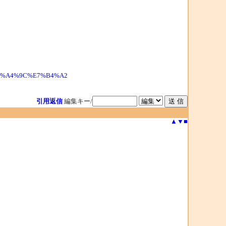
%E6%A4%9C%E7%B4%A2
引用返信
編集キー/
▲
▼
■