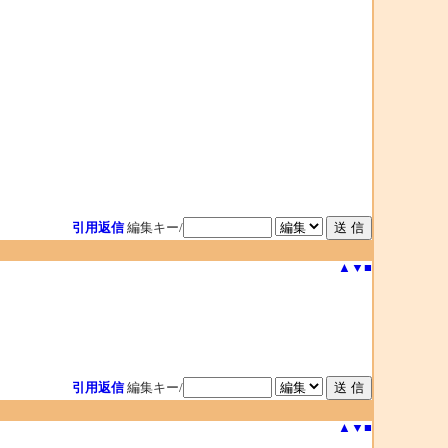
引用返信
編集キー/
▲
▼
■
引用返信
編集キー/
▲
▼
■