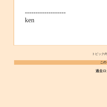
-------------------
ken
トピック内
この
過去ロ