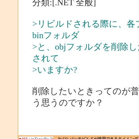
分類:[.NET 全般]
>リビルドされる際に、各
binフォルダ
>と、objフォルダを削
されて
>いますか?
削除したいときってのが
う思うのですか？
■465
/ inTopicNo.3)
Re[2]: バッチビルドが使用できるタイミング