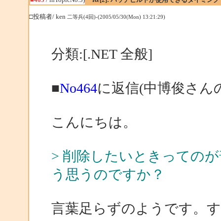
□投稿者/ ken
二等兵(4回)-(2005/05/30(Mon) 13:21:29)
分類:[.NET 全般]
■
No464
に返信(中博俊さん
こんにちは。
> 削除したいときっての
う思うのですか？
言葉足らずのようです。