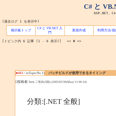
C# と V
ASP.NET、C
(過去ログ 1 を表示中)
C# と VB.NET 入
掲示板トップ
新規作成
利用方法/規
門
[トピック内 6 記事 (1 - 6 表示)] <<
0
>>
■463
/ inTopicNo.1)
バッチビルドが使用できるタイミング
□投稿者/ ken
二等兵(3回)-(2005/05/30(Mon) 11:06:14)
分類:[.NET 全般]