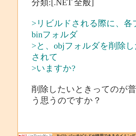
分類:[.NET 全般]
>リビルドされる際に、各
binフォルダ
>と、objフォルダを削
されて
>いますか?
削除したいときってのが
う思うのですか？
■465
/ inTopicNo.3)
Re[2]: バッチビルドが使用できるタイミング