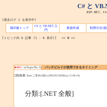
C# と V
ASP.NET、C
(過去ログ 1 を表示中)
C# と VB.NET 入
掲示板トップ
新規作成
利用方法/規
門
[トピック内 6 記事 (1 - 6 表示)] <<
0
>>
■463
/ inTopicNo.1)
バッチビルドが使用できるタイミング
□投稿者/ ken
二等兵(3回)-(2005/05/30(Mon) 11:06:14)
分類:[.NET 全般]