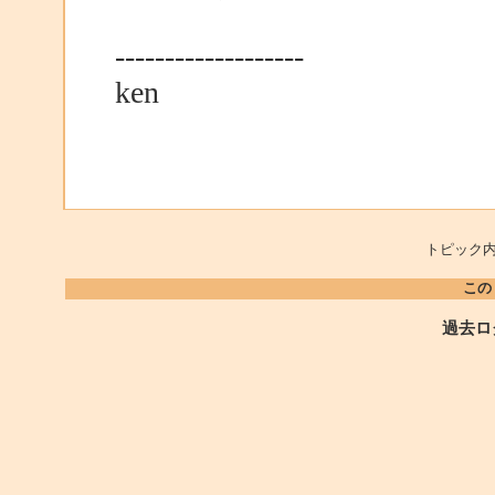
-------------------
ken
トピック内
この
過去ロ