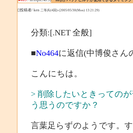
□投稿者/ ken
二等兵(4回)-(2005/05/30(Mon) 13:21:29)
分類:[.NET 全般]
■
No464
に返信(中博俊さん
こんにちは。
> 削除したいときっての
う思うのですか？
言葉足らずのようです。