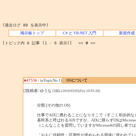
(過去ログ 80 を表示中)
掲示板トップ
C# と VB.NET 入門
新規作成
[トピック内 6 記事 (1 - 6 表示)] <<
0
>>
■47536
/ inTopicNo.1)
OSについて
□投稿者/ ゆうな
(3回)-(2010/03/05(Fri) 10:05:28)
分類:[その他の OS]
仕事でAIXに携わることになりそこで（すごく初歩的
基幹系と呼ばれるAIXですが、AIXに限らずOSはMicroso
（こんなことを質問していますがMicrosoftの回し者
「おもに信頼性・可用性が求められる用途に使われてい