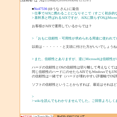
□投稿者/ はつね
(1208回)-(2010/03/05(Fri) 12:12:07)
■
No47536
(ゆうな さん) に返信
> 仕事でAIXに携わることになりそこで（すごく初歩
> 基幹系と呼ばれるAIXですが、AIXに限らずOSはMicro
お客様がAIXで運用しているからでは？
> 「おもに信頼性・可用性が求められる用途に使われ
以前は・・・・・・と文頭に付けた方がいいでしょうね
> また、信頼性とありますが、逆にMicrosoftは信
ハードの信頼性とOSの信頼性は切り離して考えなくて
同じ信頼性のハードにのせたらAIXでもWindowsでもU
の信頼性は一緒です（ハードが壊れやすい評価軸でOS
ソフトの信頼性ということからすれば、最近はそれほど
>
> wikiを読んでもわかりませんでした。ご回答よろしくお
■47558
/ inTopicNo.5)
Re[3]: OSについて