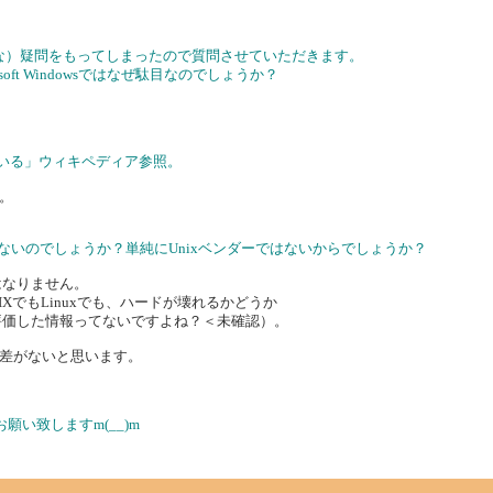
的な）疑問をもってしまったので質問させていただきます。
soft Windowsではなぜ駄目なのでしょうか？
ている」ウィキペディア参照。
。
頼性がないのでしょうか？単純にUnixベンダーではないからでしょうか？
はなりません。
NIXでもLinuxでも、ハードが壊れるかどうか
評価した情報ってないですよね？＜未確認）。
差がないと思います。
願い致しますm(__)m