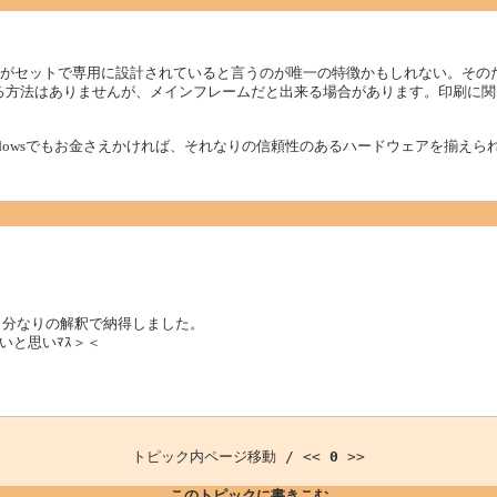
HWがセットで専用に設計されていると言うのが唯一の特徴かもしれない。そ
知る方法はありませんが、メインフレームだと出来る場合があります。印刷に
dowsでもお金さえかければ、それなりの信頼性のあるハードウェアを揃えら
自分なりの解釈で納得しました。
いと思いﾏｽ＞＜
トピック内ページ移動 / <<
0
>>
このトピックに書きこむ