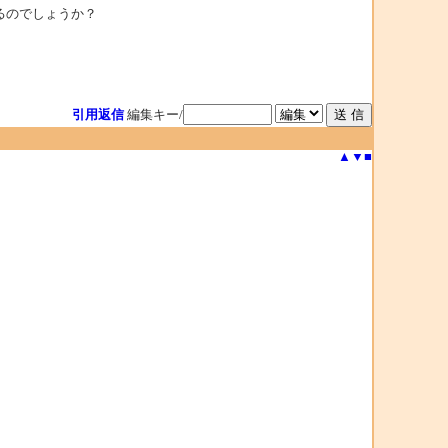
るのでしょうか？
引用返信
編集キー/
▲
▼
■