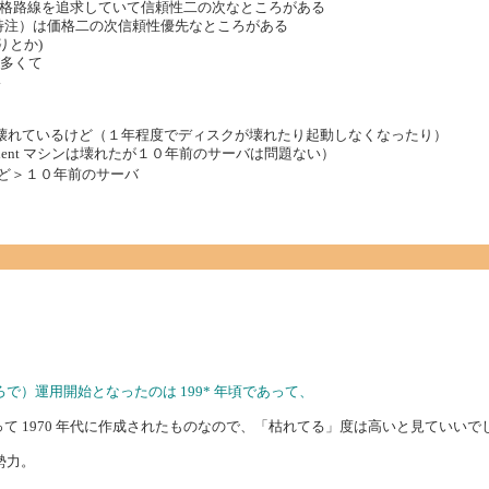
格路線を追求していて信頼性二の次なところがある
け特注）は価格二の次信頼性優先なところがある
りとか)
が多くて
い
は何台もぶっ壊れているけど（１年程度でディスクが壊れたり起動しなくなったり）
lient マシンは壊れたが１０年前のサーバは問題ない）
ど＞１０年前のサーバ
ところで）運用開始となったのは 199* 年頃であって、
に遡って 1970 年代に作成されたものなので、「枯れてる」度は高いと見ていいで
勢力。