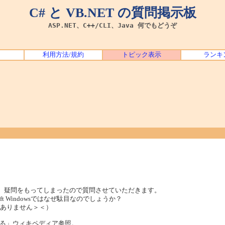
C# と VB.NET の質問掲示板
ASP.NET、C++/CLI、Java 何でもどうぞ
利用方法/規約
トピック表示
ランキ
な）疑問をもってしまったので質問させていただきます。
ft Windowsではなぜ駄目なのでしょうか？
ではありません＞＜）
る」ウィキペディア参照。