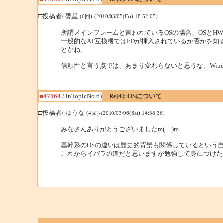
□投稿者/ 甕星
(6回)-(2010/03/05(Fri) 18:52:05)
所謂メインフレームと言われているOSの場合、OSと
一般的なAT互換機ではFDが挿入されているか否かを
とかね。
信頼性と言う点では、あまり変わらないと思うな。Win
■47564
/ inTopicNo.6)
Re[4]: OSについて
□投稿者/ ゆうな
(4回)-(2010/03/06(Sat) 14:38:36)
みなさんありがとうございましたm(__)m
基幹系のOSの違いは歴史的背景も関係しているという
これからイバラの道だと思いますが勉強して身につけた