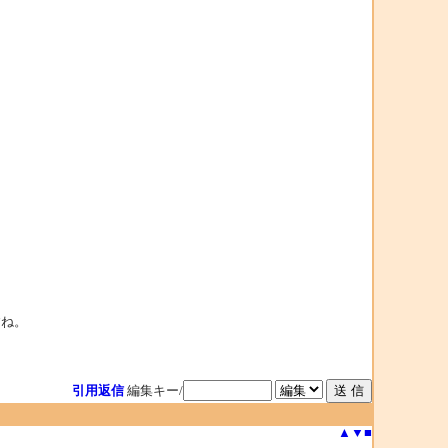
すね。
引用返信
編集キー/
▲
▼
■