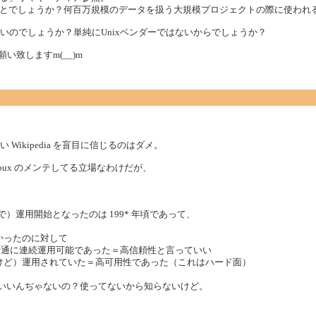
とでしょうか？何百万規模のデータを扱う大規模プロジェクトの際に使われ
がないのでしょうか？単純にUnixベンダーではないからでしょうか？
い致しますm(__)m
たい Wikipedia を盲目に信じるのはダメ。
ux のメンテしてる立場なわけだが、
ろで）運用開始となったのは 199* 年頃であって、
なかったのに対して
ではごく普通に連続運用可能であった＝高信頼性と言っていい
だけど）運用されていた＝高可用性であった（これはハード面）
りに信頼していいんぢゃないの？使ってないから知らないけど。