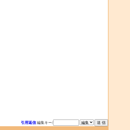
引用返信
編集キー/