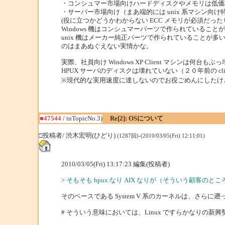
・コンシュマー市場向けハードディスクやメモリは低価
・サーバー市場向け（まあ端的には unix 系マシン向
(役に立つかどうかわからない ECC メモリが必須だった
Windows 機はコンシュマーパーツで作られていること
unix 機はメーカー純正パーツで作られていることが多
のはまあぬぐえない実情かな。
実際、社員向け Windows XP Client マシン
HPUX サーバのディスクは壊れていない（２０年前の c
※現代的な実用速度に達しないのでお役ごめんにしたけ
■47544
/ inTopicNo.3)
Re[2]: OSについて
□投稿者/ 渋木宏明(ひどり)
(1287回)-(2010/03/05(Fri) 12:11:01)
2010/03/05(Fri) 13:17:23 編集(投稿者)
> そもそも hpux なり AIX なりが（そういう顧客の
そのベースである System V 系のカーネルは、さら
# そういう意味においては、Linux ですらかなりの新興