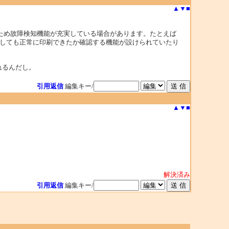
▲
▼
■
のため故障検知機能が充実している場合があります。たとえば
関しても正常に印刷できたか確認する機能が設けられていたり
れるんだし。
引用返信
編集キー/
▲
▼
■
解決済み
引用返信
編集キー/