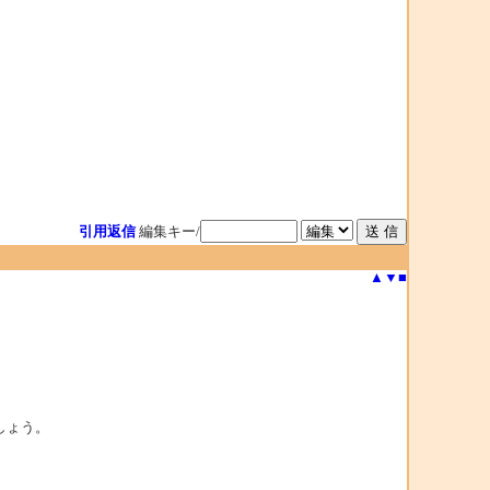
引用返信
編集キー/
▲
▼
■
しょう。