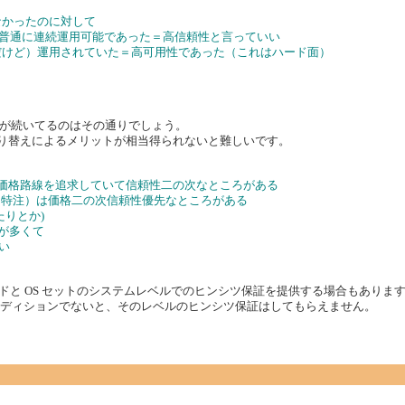
えなかったのに対して
かではごく普通に連続運用可能であった＝高信頼性と言っていい
高価だけど）運用されていた＝高可用性であった（これはハード面）
が続いてるのはその通りでしょう。
は、切り替えによるメリットが相当得られないと難しいです。
低価格路線を追求していて信頼性二の次なところがある
ン向け特注）は価格二の次信頼性優先なところがある
たりとか)
とが多くて
い
ードと OS セットのシステムレベルでのヒンシツ保証を提供する場合もありま
 くらいのお高いエディションでないと、そのレベルのヒンシツ保証はしてもらえません。