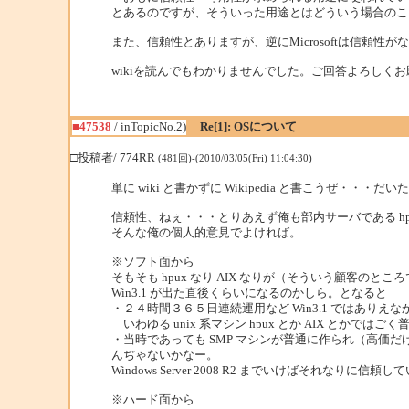
とあるのですが、そういった用途とはどういう場合のこ
また、信頼性とありますが、逆にMicrosoftは信頼性
wikiを読んでもわかりませんでした。ご回答よろしくお願
■47538
/ inTopicNo.2)
Re[1]: OSについて
□投稿者/ 774RR
(481回)-(2010/03/05(Fri) 11:04:30)
単に wiki と書かずに Wikipedia と書こうぜ・・・だい
信頼性、ねぇ・・・とりあえず俺も部内サーバである hp
そんな俺の個人的意見でよければ。
※ソフト面から
そもそも hpux なり AIX なりが（そういう顧客のとこ
Win3.1 が出た直後くらいになるのかしら。となると
・２４時間３６５日連続運用など Win3.1 ではありえ
いわゆる unix 系マシン hpux とか AIX とか
・当時であっても SMP マシンが普通に作られ（高価
んぢゃないかなー。
Windows Server 2008 R2 までいけばそれな
※ハード面から