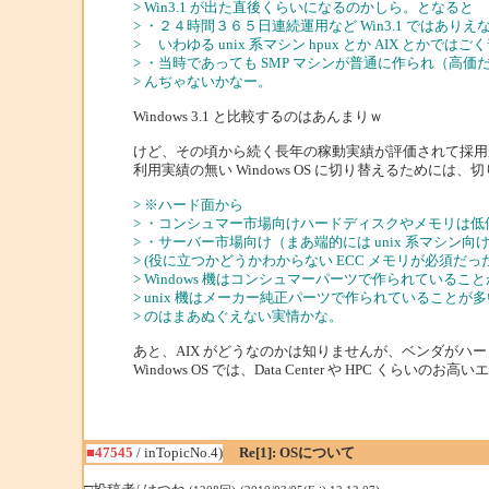
> Win3.1 が出た直後くらいになるのかしら。となると
> ・２４時間３６５日連続運用など Win3.1 ではあり
> いわゆる unix 系マシン hpux とか AIX と
> ・当時であっても SMP マシンが普通に作られ（
> んぢゃないかなー。
Windows 3.1 と比較するのはあんまりｗ
けど、その頃から続く長年の稼動実績が評価されて採用
利用実績の無い Windows OS に切り替えるために
> ※ハード面から
> ・コンシュマー市場向けハードディスクやメモリは
> ・サーバー市場向け（まあ端的には unix 系マシ
> (役に立つかどうかわからない ECC メモリが必須だっ
> Windows 機はコンシュマーパーツで作られているこ
> unix 機はメーカー純正パーツで作られていることが多
> のはまあぬぐえない実情かな。
あと、AIX がどうなのかは知りませんが、ベンダがハ
Windows OS では、Data Center や HPC
■47545
/ inTopicNo.4)
Re[1]: OSについて