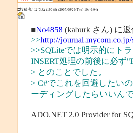
□投稿者/ はつね
(190回)-(2007/06/28(Thu) 10:46:04)
■
No4858
(kaburk さん) に
>>
http://journal.mycom.co.jp
>>SQLiteでは明示的
INSERT処理の前後に必ず"B
> とのことでした。
> C#でこれを回避した
ーディングしたらいいんで
ADO.NET 2.0 Provider fo