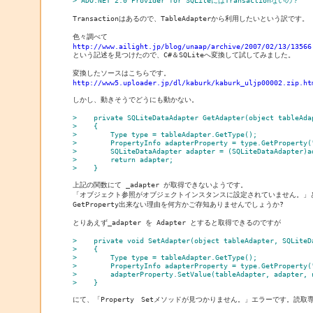
> ADO.NET 2.0 Provider for SQLiteにはTransactionないの？
Transactionはあるので、TableAdapterから利用したいという訳です。

http://www.ailight.jp/blog/unaap/archive/2007/02/13/13566
http://www5.uploader.jp/dl/kaburk/kaburk_uljp00002.zip.ht
しかし、動きそうでどうにも動かない。

>    private SQLiteDataAdapter GetAdapter(object tableAda
>    {
>        Type type = tableAdapter.GetType();
>        PropertyInfo adapterProperty = type.GetProperty(
>        SQLiteDataAdapter adapter = (SQLiteDataAdapter)a
>        return adapter;
>    }
上記の関数にて _adapter が取得できないようです。

「オブジェクト参照がオブジェクトインスタンスに設定されていません。」とな
GetProperty出来ない理由を何方かご存知ありませんでしょうか?

とりあえず_adapter を Adapter とすると取得できるのですが

>    private void SetAdapter(object tableAdapter, SQLiteD
>    {
>        Type type = tableAdapter.GetType();
>        PropertyInfo adapterProperty = type.GetProperty(
>        adapterProperty.SetValue(tableAdapter, adapter, 
>    }
にて、「Property　Setメソッドが見つかりません。」エラーです。読取