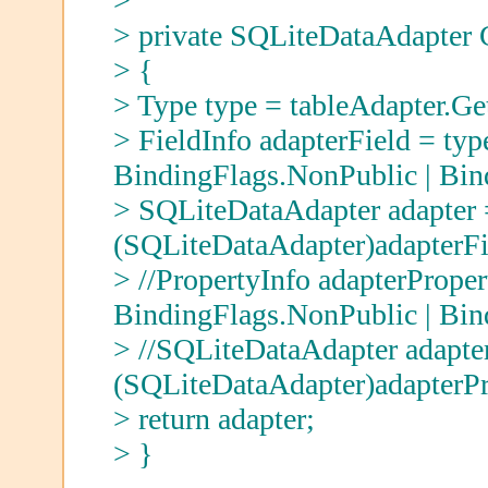
>
> private SQLiteDataAdapter 
> {
> Type type = tableAdapter.Ge
> FieldInfo adapterField = typ
BindingFlags.NonPublic | Bind
> SQLiteDataAdapter adapter 
(SQLiteDataAdapter)adapterFi
> //PropertyInfo adapterPrope
BindingFlags.NonPublic | Bind
> //SQLiteDataAdapter adapte
(SQLiteDataAdapter)adapterPro
> return adapter;
> }