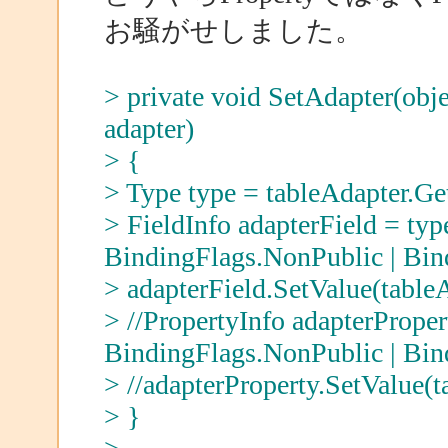
お騒がせしました。
> private void SetAdapter(obj
adapter)
> {
> Type type = tableAdapter.Ge
> FieldInfo adapterField = typ
BindingFlags.NonPublic | Bind
> adapterField.SetValue(tableA
> //PropertyInfo adapterPrope
BindingFlags.NonPublic | Bind
> //adapterProperty.SetValue(ta
> }