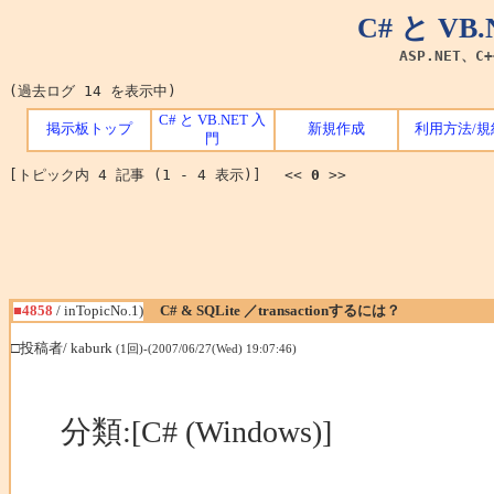
C# と V
ASP.NET、C
(過去ログ 14 を表示中)
C# と VB.NET 入
掲示板トップ
新規作成
利用方法/規
門
[トピック内 4 記事 (1 - 4 表示)] <<
0
>>
■4858
/ inTopicNo.1)
C# & SQLite ／transactionするには？
□投稿者/ kaburk
(1回)-(2007/06/27(Wed) 19:07:46)
分類:[C# (Windows)]