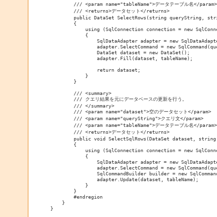
        /// <param name="tableName">データテーブル名</param>

        /// <returns>データセット</returns>

        public DataSet SelectRows(string queryString, stri
        {

            using (SqlConnection connection = new SqlConne
            {

                SqlDataAdapter adapter = new SqlDataAdapte
                adapter.SelectCommand = new SqlCommand(que
                DataSet dataset = new DataSet();

                adapter.Fill(dataset, tableName);

                return dataset;

            }

        }

        /// <summary>

        /// クエリ結果を元にデータベースの更新を行う。

        /// </summary>

        /// <param name="dataset">空のデータセット</param>

        /// <param name="queryString">クエリ文</param>

        /// <param name="tableName">データテーブル名</param>

        /// <returns>データセット</returns>

        public void SelectSqlRows(DataSet dataset, string 
        {

            using (SqlConnection connection = new SqlConne
            {

                SqlDataAdapter adapter = new SqlDataAdapte
                adapter.SelectCommand = new SqlCommand(que
                SqlCommandBuilder builder = new SqlCommand
                adapter.Update(dataset, tableName);

            }

        }

        #endregion

    }

}
