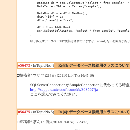
    DataSet ds = scn.SelectRows("select * from sample", "s
    DataTable dTbl = ds.Tables["sample"];

    DataRow dRow = dTbl.NewRow();

    dRow["id"] = 1;

    dRow["name"] = "×××";

    dTbl.Rows.Add(dRow);

    scn.SelectSqlRows(ds, "select * from sample", "sample"
}

取りあえずデータベースに更新はされていますが、openしないと問題があ
■56473
/ inTopicNo.4)
Re[3]: データベース接続用クラスについて
□投稿者/ マサヤ
(214回)-(2011/01/14(Fri) 16:45:16)
SQLServerConnectionがSampleConnection
http://support.microsoft.com/kb/308507/ja
ここを読んでみてください。
■56475
/ inTopicNo.5)
Re[4]: データベース接続用クラスについて
□投稿者/ ぽん
(71回)-(2011/01/14(Fri) 17:33:45)