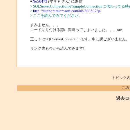
■
No56473
(マサヤ さん) に返信
> SQLServerConnectionがSampleConnectio
>
http://support.microsoft.com/kb/308507/ja
> ここを読んでみてください。
すみません。。。
コード貼り付ける際に間違ってしまいました。。。orz
正しくはSQLServerConnectionです。申し訳ございません。
リンク先も今から読んでみます!
トピック内
この
過去ロ