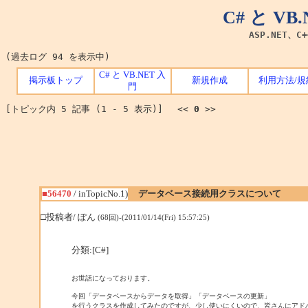
C# と V
ASP.NET、C
(過去ログ 94 を表示中)
C# と VB.NET 入
掲示板トップ
新規作成
利用方法/規
門
[トピック内 5 記事 (1 - 5 表示)] <<
0
>>
■56470
/ inTopicNo.1)
データベース接続用クラスについて
□投稿者/ ぽん
(68回)-(2011/01/14(Fri) 15:57:25)
分類:[C#]
お世話になっております。

今回「データベースからデータを取得」「データベースの更新」

を行うクラスを作成してみたのですが、少し使いにくいので、皆さんにアドバ