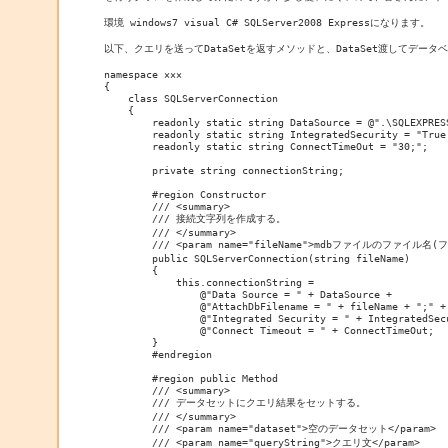
環境 windows7 visual C# SQLServer2008 Expressになります。

以下、クエリを送ってDataSetを返すメソッドと、DataSet渡してデー
namespace ×××

{

    class SQLServerConnection

    {

        readonly static string DataSource = @".\SQLEXPRESS
        readonly static string IntegratedSecurity = "True;
        readonly static string ConnectTimeOut = "30;";

        private string connectionString;

        #region Constructor

        /// <summary>

        /// 接続文字列を作成する。

        /// </summary>

        /// <param name="fileName">mdbファイルのファイル名(フ
        public SQLServerConnection(string fileName)

        {

            this.connectionString =

                @"Data Source = " + DataSource +

                @"AttachDbFilename = " + fileName + ";" +

                @"Integrated Security = " + IntegratedSecu
                @"Connect Timeout = " + ConnectTimeOut;

        }

        #endregion

        #region public Method

        /// <summary>

        /// データセットにクエリ結果をセットする。

        /// </summary>

        /// <param name="dataset">空のデータセット</param>

        /// <param name="queryString">クエリ文</param>
