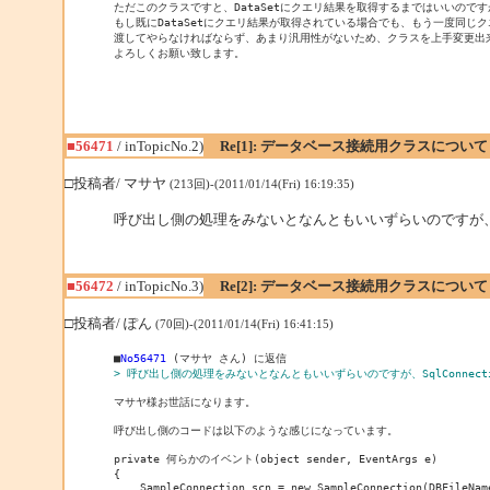
ただこのクラスですと、DataSetにクエリ結果を取得するまではいいのですが
もし既にDataSetにクエリ結果が取得されている場合でも、もう一度同じ
渡してやらなければならず、あまり汎用性がないため、クラスを上手変更出来
よろしくお願い致します。
■56471
/ inTopicNo.2)
Re[1]: データベース接続用クラスについて
□投稿者/ マサヤ
(213回)-(2011/01/14(Fri) 16:19:35)
呼び出し側の処理をみないとなんともいいずらいのですが、SqlC
■56472
/ inTopicNo.3)
Re[2]: データベース接続用クラスについて
□投稿者/ ぽん
(70回)-(2011/01/14(Fri) 16:41:15)
■
No56471
> 呼び出し側の処理をみないとなんともいいずらいのですが、SqlConnect
マサヤ様お世話になります。

呼び出し側のコードは以下のような感じになっています。

private 何らかのイベント(object sender, EventArgs e)

{

    SampleConnection scn = new SampleConnection(DBFileName