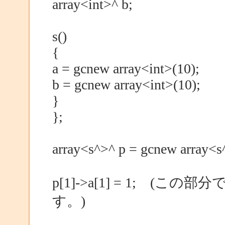
array<int>^ b;
s()
{
a = gcnew array<int>(10);
b = gcnew array<int>(10);
}
};
array<s^>^ p = gcnew array<s
p[1]->a[1] = 1; 
す。)