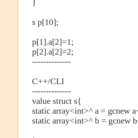
}
s p[10];
p[1].a[2]=1;
p[2].a[2]=2;
--------------
C++/CLI
--------------
value struct s{
static array<int>^ a = gcnew a
static array<int>^ b = gcnew b