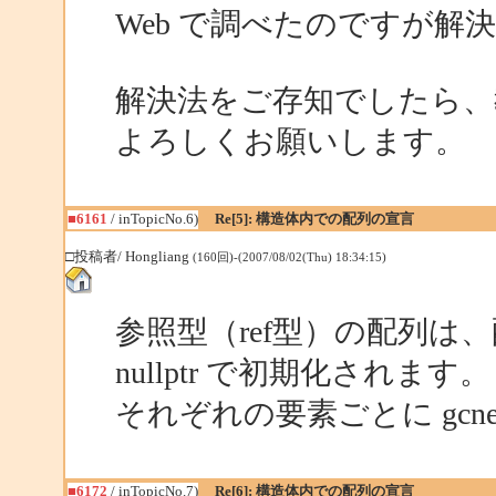
Web で調べたのですが
解決法をご存知でしたら、
よろしくお願いします。
■6161
/ inTopicNo.6)
Re[5]: 構造体内での配列の宣言
□投稿者/ Hongliang
(160回)-(2007/08/02(Thu) 18:34:15)
参照型（ref型）の配列は、
nullptr で初期化されます。
それぞれの要素ごとに gcn
■6172
/ inTopicNo.7)
Re[6]: 構造体内での配列の宣言