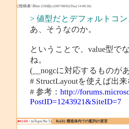
□投稿者/ Blue
(330回)-(2007/08/02(Thu) 14:06:56)
> 値型だとデフォルトコ
あ、そうなのか。
ということで、value型で
ね。
(__nogcに対応するもの
# StructLayoutを使
# 参考：
http://forums.micro
PostID=1243921&SiteID=7
■6160
/ inTopicNo.5)
Re[4]: 構造体内での配列の宣言