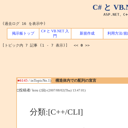
C# と V
ASP.NET、C
(過去ログ 16 を表示中)
C# と VB.NET 入
掲示板トップ
新規作成
利用方法/規
門
[トピック内 7 記事 (1 - 7 表示)] <<
0
>>
■6145
/ inTopicNo.1)
構造体内での配列の宣言
□投稿者/ kou
(2回)-(2007/08/02(Thu) 13:47:01)
分類:[C++/CLI]