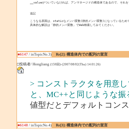
__valueがついていなければ、アンマネージドの構造体であるので、それを
追記

こうなる原因は、staticなメンバ変数(静的メンバ変数)になっているためで
具体的な解説は「静的メンバ変数」でWeb検索してみてください。
■6147
/ inTopicNo.3)
Re[2]: 構造体内での配列の宣言
□投稿者/ Hongliang
(159回)-(2007/08/02(Thu) 14:01:26)
> コンストラクタを用意し
と、MC++と同じような
値型だとデフォルトコン
■6148
/ inTopicNo.4)
Re[3]: 構造体内での配列の宣言