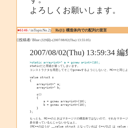
よろしくお願いします。
■6146
/ inTopicNo.2)
Re[1]: 構造体内での配列の宣言
□投稿者/ Blue
(329回)-(2007/08/02(Thu) 13:55:05)
2007/08/02(Thu) 13:59:3
>static array<int>^ a = gcnew a<int>(10);
コンストラクタを用意してそこでgcnewするようにしないと、MC++と同じ
value struct s

{

    array<int>^ a;

    array<int>^ b;

    s()

    {

        a = gcnew array<int>(10);

        b = gcnew array<int>(10);

    }

};

もっとも、MC++のときはマネージドの構造体ではないので、それをマネージ
多分違っているんじゃないかなぁと。

(MC++のほうが __value struct となっていれば C++/CLI は value 