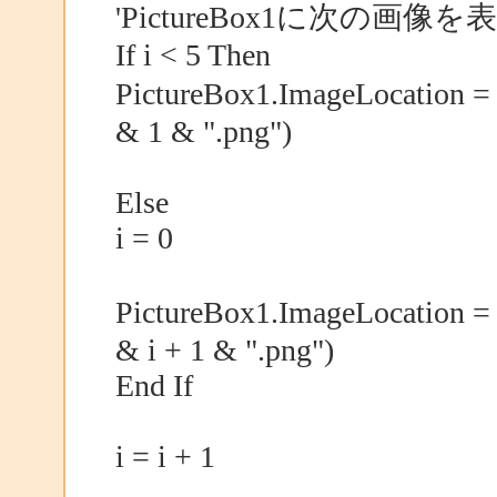
'PictureBox1に次の画
If i < 5 Then
PictureBox1.ImageLocation 
& 1 & ".png")
Else
i = 0
PictureBox1.ImageLocation 
& i + 1 & ".png")
End If
i = i + 1