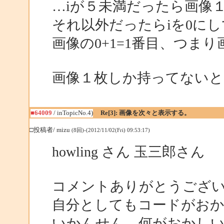
…iが５未満だったら画像
それ以外だったらiを0にし
画像の0+1=1番目、つま
画像１枚しか持ってないと
■64009
/ inTopicNo.4)
Re[3]: 画像を次々と表示する。
□投稿者/ mizu
(8回)-(2012/11/02(Fri) 09:53:17)
howling さん 玉三郎さん
コメントありがとうござ
自分としてもコードがお
いかんせん、何がおかし