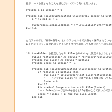
提示コードを正すならこんな感じがシンプルで良いと思います。

Private i as Integer = 0

Private Sub ToolStripMenuItem3_Click(ByVal sender As Syst
    i = (i mod 5) + 1

    PictureBox1.ImageLocation = ("\\sv1\public\２年生\test
End Sub

ただフォルダに『画像<番号>』というファイル名で欠番なく保存されていな
以下のようにフォルダ内のファイル名をすべて取得して条件にあうものを表示
'PictureFolder を指定したらPicFilesをNothingに設定す
    Public PictureFolder As String = "C:\Users\Public\Pict
    Private PicFiles() As String = Nothing

    Private Index As Integer = -1

    Private Sub ToolStripMenuItem3_Click(sender As System
        If PicFiles Is Nothing Then

            PicFiles = IO.Directory.GetFiles(PictureFolder
            '--- ここでPicFilesをさらに条件にあう画像に絞って
            Index = 0

        End If

        PictureBox1.ImageLocation = (PicFiles(Index))

        '--- IndexのループはModを使うとIfを書かなくて良いので楽
        Index = (Index + 1) Mod PicFiles.Length
