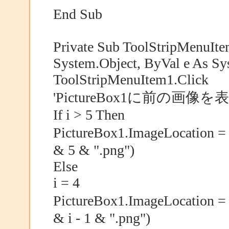
End Sub
Private Sub ToolStripMenuIt
System.Object, ByVal e As Sy
ToolStripMenuItem1.Click
'PictureBox1に前の画像
If i > 5 Then
PictureBox1.ImageLocation 
& 5 & ".png")
Else
i = 4
PictureBox1.ImageLocation 
& i - 1 & ".png")