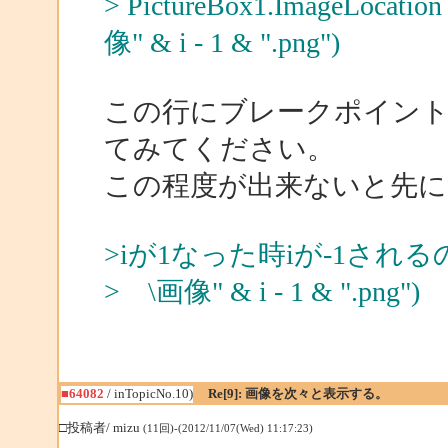
> PictureBox1.ImageLocatio
像" & i - 1 & ".png")
この行にブレークポイント
てみてください。
この程度が出来ないと先に
>iが1なった時iが-1さ
> \画像" & i - 1 & ".png")
■64082
/ inTopicNo.10)
Re[9]: 画像を次々と表示する。
□投稿者/ mizu
(11回)-(2012/11/07(Wed) 11:17:23)