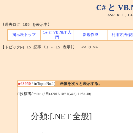
C# と V
ASP.NET、C
(過去ログ 109 を表示中)
C# と VB.NET 入
掲示板トップ
新規作成
利用方法/規
門
[トピック内 15 記事 (1 - 15 表示)] <<
0
>>
■63950
/ inTopicNo.1)
画像を次々と表示する。
□投稿者/ mizu
(5回)-(2012/10/31(Wed) 11:54:40)
分類:[.NET 全般]