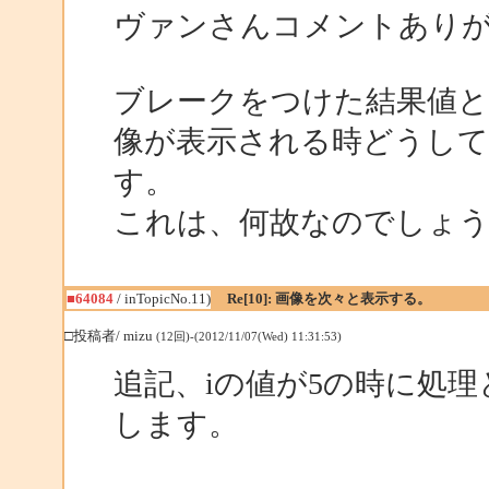
ヴァンさんコメントあり
ブレークをつけた結果値と
像が表示される時どうして
す。
これは、何故なのでしょ
■64084
/ inTopicNo.11)
Re[10]: 画像を次々と表示する。
□投稿者/ mizu
(12回)-(2012/11/07(Wed) 11:31:53)
追記、iの値が5の時に処
します。