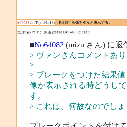
■64088
/ inTopicNo.13)
Re[10]: 画像を次々と表示する。
□投稿者/ ヴァン
(9回)-(2012/11/07(Wed) 12:03:18)
■
No64082
(mizu さん) に返
> ヴァンさんコメントあ
>
> ブレークをつけた結果
像が表示される時どうして
す。
> これは、何故なのでし
ブレークポイントを付けて