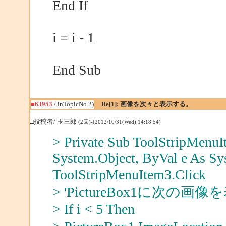
End If
i = i - 1
End Sub
■63953
/ inTopicNo.2)
Re[1]: 画像を次々と表示する。
□投稿者/ 玉三郎
(2回)-(2012/10/31(Wed) 14:18:54)
> Private Sub ToolStripMenu
System.Object, ByVal e As Sy
ToolStripMenuItem3.Click
> 'PictureBox1に次の
> If i < 5 Then