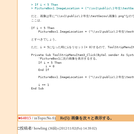
> If i < 5 Then
> PictureBox1.ImageLocation = ("\\sv1\public\２年生\testG
だと、画像は常に"\\sv1\public\２年生\testGazou\画像1.png"
ここは、

If i < 5 Then

    PictureBox1.ImageLocation = ("\\sv1\public\２年生\test
とすべきでしょう。

ただ、i = 5になった時にiをリセット(= 0)するので、ToolStripMen
Private Sub ToolStripMenuItem3_Click(ByVal sender As Syst
    'PictureBox1に次の画像を表示するする。

    If i = 5 Then

        i = 0

    End If

    PictureBox1.ImageLocation = ("\\sv1\public\２年生\test
    i += 1

■64015
/ inTopicNo.6)
Re[5]: 画像を次々と表示する。
□投稿者/ howling
(36回)-(2012/11/02(Fri) 14:39:02)