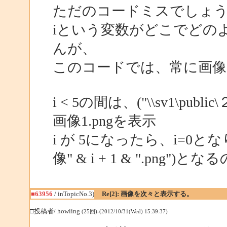
ただのコードミスでしょ
iという変数がどこでどの
んが、
このコードでは、常に画像
i < 5の間は、("\\sv1\public\
画像1.pngを表示
i が 5になったら、i=0となり、("
像" & i + 1 & ".png"
■63956
/ inTopicNo.3)
Re[2]: 画像を次々と表示する。
□投稿者/ howling
(25回)-(2012/10/31(Wed) 15:39:37)