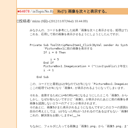
■64078
/ inTopicNo.8)
Re[7]: 画像を次々と表示する。
□投稿者/ mizu
(9回)-(2012/11/07(Wed) 10:44:09)
みなさんの、コードを参考にした結果「画像を次々と表示させる」処理はでき
これを、応用して前の画像を表示させるようにしようとしたんですが。

Private Sub ToolStripMenuItem1_Click(ByVal sender As Syst
        'PictureBox1に前の画像を表示する

        If i = 0 Then

            i = 5

        End If

        PictureBox1.ImageLocation = ("\\sv1\public\２年生\
        i -= 1

    End Sub

この、コードだと最初はiが0なのでiが5になり「PictureBox1.ImageLocation
ここの処理でiが4になり「画像4」が表示されるようになってしまいます。

それを、改善するためにi=0の時i=6になるようにしたところ「画像5」から
しかし、なぜか知らないですけど「画像1」が表示されたあとに前の画像を表
画像を認識しないエラーのアイコンが表示されます。

そのあとに、画像5がまた表示されるようになるんですがこのエラーの原因がわ
自分の考えとしては、iが1なった時iが-1されるのであるはずもない「画像
これの、解決策をお願いしますm(__)m
