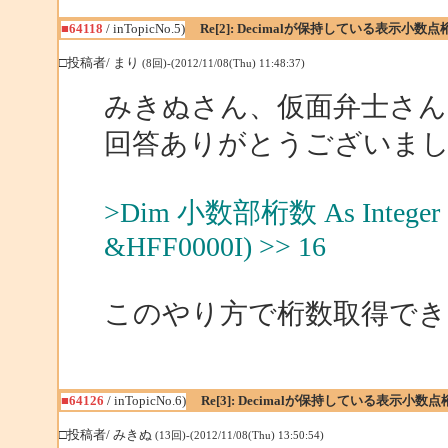
■64118
/ inTopicNo.5)
Re[2]: Decimalが保持している表示小
□投稿者/ まり
(8回)-(2012/11/08(Thu) 11:48:37)
みきぬさん、仮面弁士さん
回答ありがとうございま
>Dim 小数部桁数 As Integer = (D
&HFF0000I) >> 16
このやり方で桁数取得でき
■64126
/ inTopicNo.6)
Re[3]: Decimalが保持している表示小
□投稿者/ みきぬ
(13回)-(2012/11/08(Thu) 13:50:54)