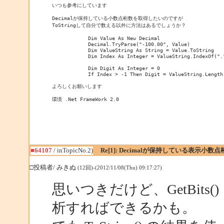
いつも参考にしています

Decimalが保持している小数点桁数を取得したいのですが

ToStringして自分で数える以外に方法はあるでしょうか？

            Dim Value As New Decimal

            Decimal.TryParse("-100.00", Value)

            Dim ValueString As String = Value.ToString

            Dim Index As Integer = ValueString.IndexOf("."
            Dim Digit As Integer = 0

            If Index > -1 Then Digit = ValueString.Length 
よろしくお願いします

環境 .Net FrameWork 2.0
■64107
/ inTopicNo.2)
Re[1]: Decimalが保持している表示小
□投稿者/ みきぬ
(12回)-(2012/11/08(Thu) 09:17:27)
思いつきだけど、GetBit
析すればできるかも。