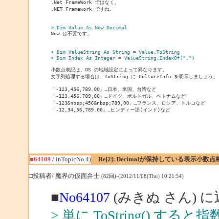

.Net FrameWork ではなく、

.NET Framework ですね。

> Dim Value As New Decimal
> Dim ValueString As String = Value.ToString
> Dim Index As Integer = ValueString.IndexOf(".")
小数点表記は、OS の地域設定によって異なります。

文字列処理する場合は、ToString に CultureInfo を明示しましょう。

「-123,456,789.00」…日本、米国、台湾など

「-123.456.789,00」…ドイツ、ポルトガル、ベトナムなど

「-123&nbsp;456&nbsp;789,00」…フランス、ロシア、トルコなど

「-12,34,56,789.00」…ヒンディー語(インド)など
■64109
/ inTopicNo.4)
Re[2]: Decimalが保持している表示小
□投稿者/ 魔界の仮面弁士
(82回)-(2012/11/08(Thu) 10:21:54)
■
No64107
(みきぬ さん) 
> 単に ToString() 