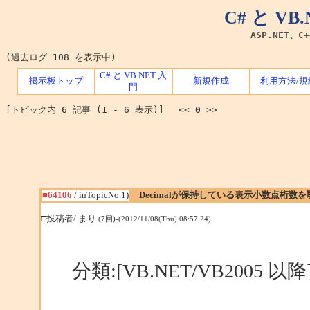
C# と V
ASP.NET、C
(過去ログ 108 を表示中)
C# と VB.NET 入
掲示板トップ
新規作成
利用方法/規
門
[トピック内 6 記事 (1 - 6 表示)] <<
0
>>
■64106
/ inTopicNo.1)
Decimalが保持している表示小数点桁数
□投稿者/ まり
(7回)-(2012/11/08(Thu) 08:57:24)
分類:[VB.NET/VB2005 以