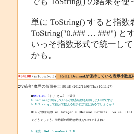
でも ToString() の
単に ToString() す
ToString("0.### … ##
いっそ指数形式で統一して
かも。
■64108
/ inTopicNo.3)
Re[1]: Decimalが保持している表示小
□投稿者/ 魔界の仮面弁士
(81回)-(2012/11/08(Thu) 10:11:27)
■
No64106
> Decimalが保持している小数点桁数を取得したいのですが
> ToStringして自分で数える以外に方法はあるでしょうか？
Dim 小数部桁数 As Integer = (Decimal.GetBits(  Value  )(3) A
でどうでしょう。整数部の桁数は数えないのですよね?

> 環境 .Net FrameWork 2.0