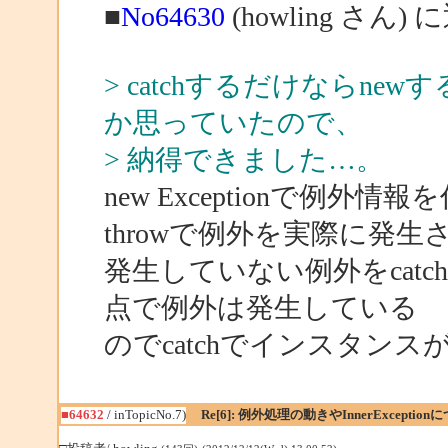
■
No64630
(howling さん) 
> catchするだけならn
か思っていたので、
> 納得できました…。
new Exceptionで例外情
throwで例外を実際に発
発生していない例外をcatc
点で例外は発生している
のでcatchでインスタン
■64632
/ inTopicNo.7)
Re[6]: 例外処理の動きやInnerException