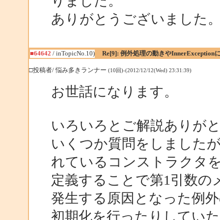
りました。
ありがとうございました
■64642
/ inTopicNo.10)
Re[9]: 例外処理の動きやInnerExceptio
□投稿者/ 悩み多きランナー
(10回)-(2012/12/12(Wed) 23:31:39)
お世話になります。
いろいろとご解説ありが
いくつか質問をしましたが、結
れているコンストラクタ
定義することで第1引数の
発生する原因となった例
初期化を行ったりしてい