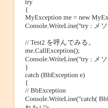
try
{
MyException me = new MyExc
Console.WriteLine("try
// Test2 を呼んでみる。
me.CallException();
Console.WriteLine("try 
}
catch (BbException e)
{
// BbException
Console.WriteLine("catch(
れた! ");