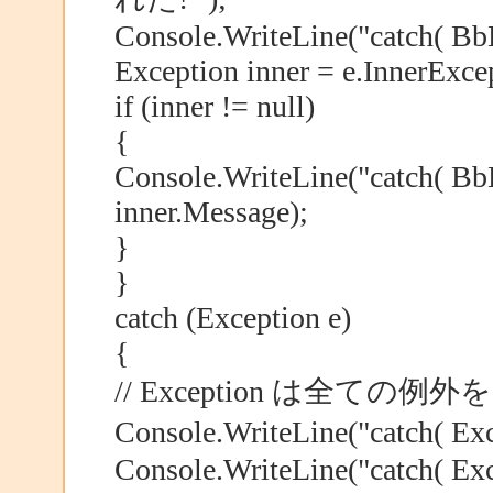
Console.WriteLine("catch( BbE
Exception inner = e.InnerExce
if (inner != null)
{
Console.WriteLine("catch( BbE
inner.Message);
}
}
catch (Exception e)
{
// Exception は全て
Console.WriteLine("catc
Console.WriteLine("catch( Exc