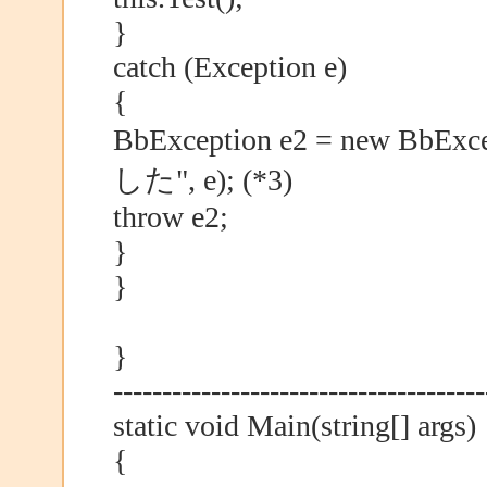
}
catch (Exception e)
{
BbException e2 = new Bb
した", e); (*3)
throw e2;
}
}
}
--------------------------------------
static void Main(string[] args)
{