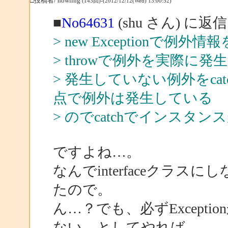
□投稿者/ howling
(143回)-(2012/12/12(Wed) 13:00:52)
■
No64631
(shu さん) に返信
> new Exceptionで例外
> throwで例外を実際に
> 発生していない例外をcat
点で例外は発生している
> のでcatchでインスタ
ですよね…。
なんでinterfaceクラ
たので。
ん…？でも、必ずExcepti
ない、としてやれば、