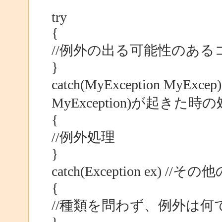
try
{
//例外の出る可能性のある
}
catch(MyException M
MyException)が起きた時
{
//例外処理
}
catch(Exception ex) //そ
{
//種類を問わず、例外は