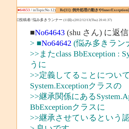
■64653
/ inTopicNo.12)
Re[11]: 例外処理の動きやInnerExcepti
□投稿者/ 悩み多きランナー
(11回)-(2012/12/13(Thu) 20:41:37)
■
No64643
(shu さん) に返信
> ■
No64642
(悩み多きランナ
>>またclass BbException : 
うに
>>定義してることについては.
System.Exceptionクラスの
>>継承関係にあるSystem.Appl
BbExceptionクラスに
>>継承させているという
> 良いです。