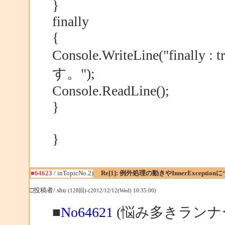
}
finally
{
Console.WriteLine("fin
す。");
Console.ReadLine();
}
}
■64623
/ inTopicNo.2)
Re[1]: 例外処理の動きやInnerException
□投稿者/ shu
(128回)-(2012/12/12(Wed) 10:35:00)
■
No64621
(悩み多きランナー