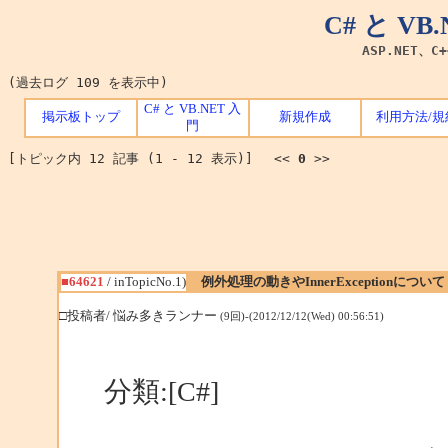
C# と V
ASP.NET、C
(過去ログ 109 を表示中)
C# と VB.NET 入
掲示板トップ
新規作成
利用方法/規
門
[トピック内 12 記事 (1 - 12 表示)] <<
0
>>
■64621
/ inTopicNo.1)
例外処理の動きやInnerExceptionについて
□投稿者/ 悩み多きランナー
(9回)-(2012/12/12(Wed) 00:56:51)
分類:[C#]