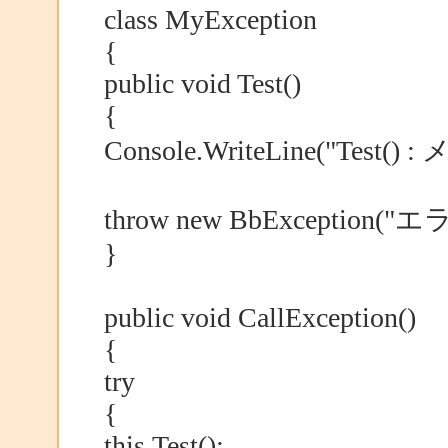
class MyException
{
public void Test()
{
Console.WriteLine("Te
throw new BbExcep
}
public void CallException()
{
try
{
this.Test();