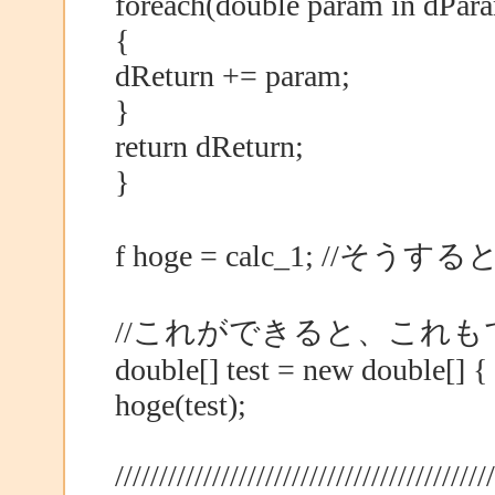
foreach(double param in dPar
{
dReturn += param;
}
return dReturn;
}
f hoge = calc_1; //
//これができると、これも
double[] test = new double[] { 0
hoge(test);
///////////////////////////////////////////