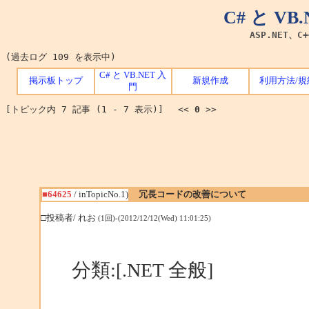
C# と V
ASP.NET、C
(過去ログ 109 を表示中)
C# と VB.NET 入
掲示板トップ
新規作成
利用方法/規
門
[トピック内 7 記事 (1 - 7 表示)] <<
0
>>
■64625
/ inTopicNo.1)
冗長コードの改善について
□投稿者/ れお
(1回)-(2012/12/12(Wed) 11:01:25)
分類:[.NET 全般]