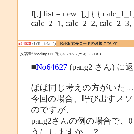
f[,] list = new f[,] { { calc_1_
calc_2_1, calc_2_2, calc_2_3, 
■64628
/ inTopicNo.4)
Re[3]: 冗長コードの改善について
□投稿者/ howling
(141回)-(2012/12/12(Wed) 12:04:05)
■
No64627
(pang2 さん) に
ほぼ同じ考えの方がいた…
今回の場合、呼び出すメソ
のですが、
pang2さんの例の場合で
うにしますか…？