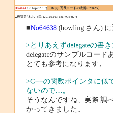
■64644
/ inTopicNo.7)
Re[6]: 冗長コードの改善について
□投稿者/ れお
(3回)-(2012/12/13(Thu) 09:08:27)
■
No64638
(howling さん) 
>とりあえずdelegateの
delegateのサンプルコ
とても参考になります。
>C++の関数ポインタに
ないので…。
そうなんですね、実際 調
かってきました。