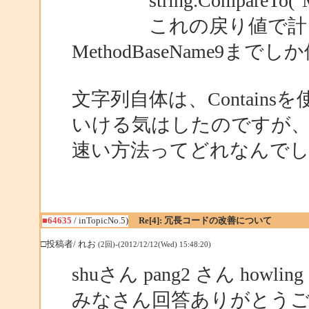
string.CompareTo("M
これの戻り値で計る
MethodBaseName9まで
文字列自体は、Contains
いける気はしたのですが
速い方法ってどれなんで
■64635
/ inTopicNo.5)
Re[4]: 冗長コードの改善について
□投稿者/ れお
(2回)-(2012/12/12(Wed) 15:48:20)
shuさん pang2 さん howlin
みなさん回答ありがとう