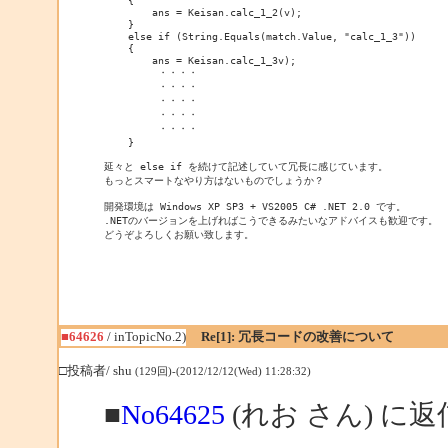
    {

        ans = Keisan.calc_1_2(v);

    }

    else if (String.Equals(match.Value, "calc_1_3"))

    {

        ans = Keisan.calc_1_3v);

         ・・・・

         ・・・・

         ・・・・

         ・・・・

         ・・・・

    }

延々と else if を続けて記述していて冗長に感じています。

もっとスマートなやり方はないものでしょうか？

開発環境は Windows XP SP3 + VS2005 C# .NET 2.0 です。

.NETのバージョンを上げればこうできるみたいなアドバイスも歓迎です。

どうぞよろしくお願い致します。
■64626
/ inTopicNo.2)
Re[1]: 冗長コードの改善について
□投稿者/ shu
(129回)-(2012/12/12(Wed) 11:28:32)
■
No64625
(れお さん) に返