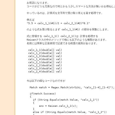
お世話になります。

コードがどうも冗長なので何とかもう少しスマートな方法が無いかお尋ねしま
やっているのは、計算式を文字列で受け取り答えを返す処理です。

例えば

"5.5 + calc_1_1(#1)/2 + calc_2_1(#2)*0.1"

のような式を受け取るとまず calc_1_1(#1) の部分を実数にします。

式に登場する calc_1_1() calc_2_1()は 計算を処理する

Keisanクラスの中のメソッドで他にも以下のような種類があります。

名前には簡単な正規表現で記述できる程度の規則があります。

 calc_1_1(double[] val)

 calc_1_2(double[] val)

 calc_1_3(double[] val)

 calc_1_4(double[] val)

 calc_2_1(double[] val)

 calc_2_2(double[] val)

 calc_2_3(double[] val)

 calc_2_4(double[] val)

今は以下の様なコードなのですが

  Match match = Regex.Match(strSiki, "calc_[1-4]_[1-4]");

  if(match.Success)

  {

    if (String.Equals(match.Value, "calc_1_1"))

    {

        ans = Keisan.calc_1_1(v);

    }

    else if (String.Equals(match.Value, "calc_1_2"))
