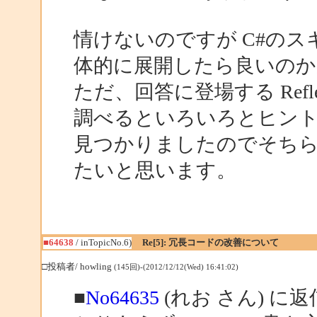
情けないのですが C#の
体的に展開したら良いの
ただ、回答に登場する Reflec
調べるといろいろとヒン
見つかりましたのでそち
たいと思います。
■64638
/ inTopicNo.6)
Re[5]: 冗長コードの改善について
□投稿者/ howling
(145回)-(2012/12/12(Wed) 16:41:02)
■
No64635
(れお さん) に返