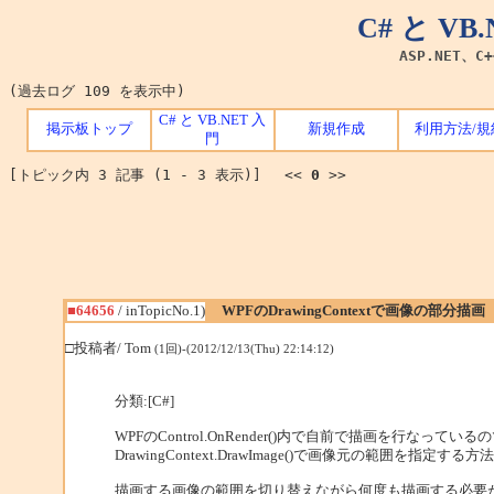
C# と V
ASP.NET、C
(過去ログ 109 を表示中)
C# と VB.NET 入
掲示板トップ
新規作成
利用方法/規
門
[トピック内 3 記事 (1 - 3 表示)] <<
0
>>
■64656
/ inTopicNo.1)
WPFのDrawingContextで画像の部分描画
□投稿者/ Tom
(1回)-(2012/12/13(Thu) 22:14:12)
分類:[C#]
WPFのControl.OnRender()内で自前で描画を行なってい
DrawingContext.DrawImage()で画像元の範囲を指定
描画する画像の範囲を切り替えながら何度も描画する必要