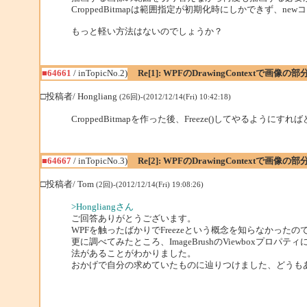
CroppedBitmapは範囲指定が初期化時にしかできず、n
もっと軽い方法はないのでしょうか？
■64661
/ inTopicNo.2)
Re[1]: WPFのDrawingContextで画像の
□投稿者/ Hongliang
(26回)-(2012/12/14(Fri) 10:42:18)
CroppedBitmapを作った後、Freeze()してやるようにす
■64667
/ inTopicNo.3)
Re[2]: WPFのDrawingContextで画像の
□投稿者/ Tom
(2回)-(2012/12/14(Fri) 19:08:26)
>Hongliangさん
ご回答ありがとうございます。
WPFを触ったばかりでFreezeという概念を知らなかった
更に調べてみたところ、ImageBrushのViewboxプロパ
法があることがわかりました。
おかげで自分の求めていたものに辿りつけました、どうも