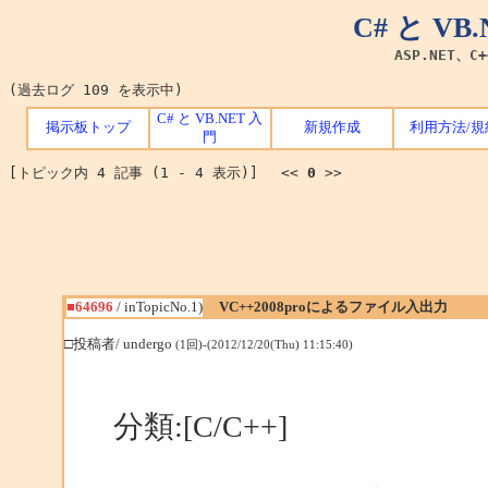
C# と V
ASP.NET、C
(過去ログ 109 を表示中)
C# と VB.NET 入
掲示板トップ
新規作成
利用方法/規
門
[トピック内 4 記事 (1 - 4 表示)] <<
0
>>
■64696
/ inTopicNo.1)
VC++2008proによるファイル入出力
□投稿者/ undergo
(1回)-(2012/12/20(Thu) 11:15:40)
分類:[C/C++]