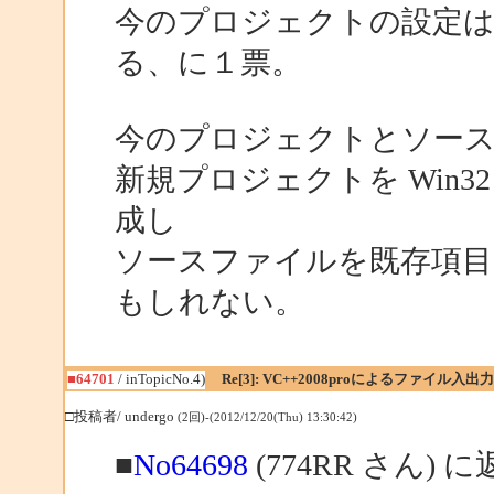
今のプロジェクトの設定
る、に１票。
今のプロジェクトとソー
新規プロジェクトを Win32
成し
ソースファイルを既存項目
もしれない。
■64701
/ inTopicNo.4)
Re[3]: VC++2008proによるファイル入出力
□投稿者/ undergo
(2回)-(2012/12/20(Thu) 13:30:42)
■
No64698
(774RR さん) 