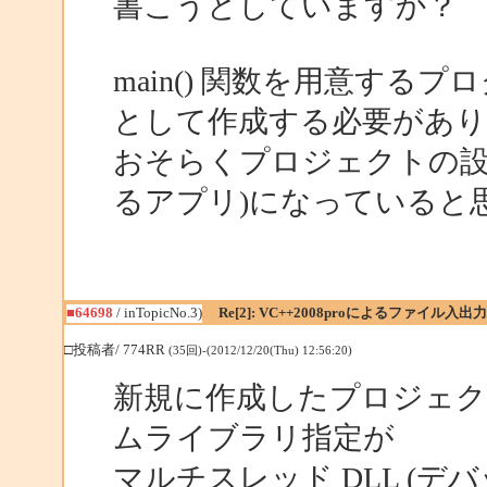
書こうとしていますか？
main() 関数を用意す
として作成する必要があり
おそらくプロジェクトの設定が
るアプリ)になっていると
■64698
/ inTopicNo.3)
Re[2]: VC++2008proによるファイル入出力
□投稿者/ 774RR
(35回)-(2012/12/20(Thu) 12:56:20)
新規に作成したプロジェク
ムライブラリ指定が
マルチスレッド DLL (デバッ