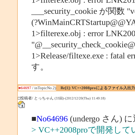
___security_cookie が関数 "vo
(?WinMainCRTStartu
1>filterexe.obj : error 
"@__security_check_co
1>Release/filtexe.exe : 
す。
■64697
/ inTopicNo.2)
Re[1]: VC++2008proによるファイル入出力
□投稿者/ とっちゃん
(33回)-(2012/12/20(Thu) 11:49:18)
■
No64696
(undergo さん) 
> VC++2008proで開発し