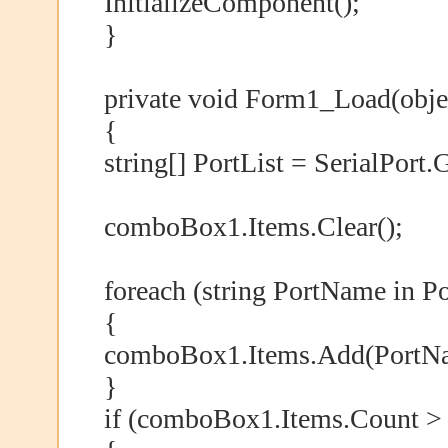
InitializeComponent();
}
private void Form1_Load(obje
{
string[] PortList = SerialPort
comboBox1.Items.Clear();
foreach (string PortName in Po
{
comboBox1.Items.Add(PortN
}
if (comboBox1.Items.Count > 