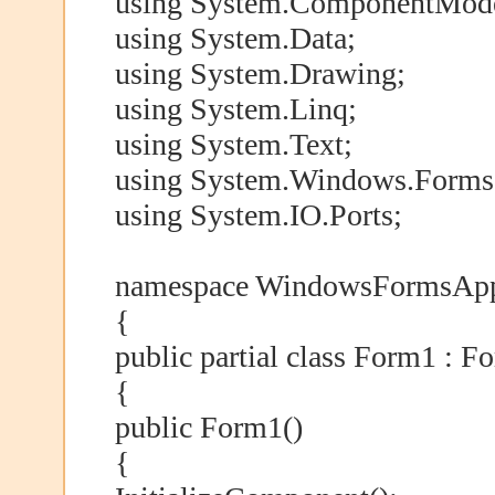
using System.ComponentMode
using System.Data;
using System.Drawing;
using System.Linq;
using System.Text;
using System.Windows.Forms
using System.IO.Ports;
namespace WindowsFormsApp
{
public partial class Form1 : F
{
public Form1()
{