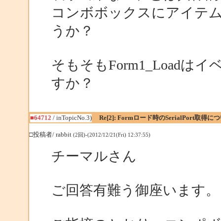
コンボボックスにアイテ
うか？
そもそもForm1_Load
すか？
■64712
/ inTopicNo.3)
Re[2]: Formロード時のSerialPort取得に
□投稿者/ rabbit
(2回)-(2012/12/21(Fri) 12:37:55)
チーマルさん
ご回答有難う御座います。