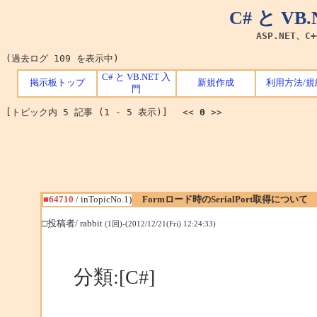
C# と V
ASP.NET、C
(過去ログ 109 を表示中)
C# と VB.NET 入
掲示板トップ
新規作成
利用方法/規
門
[トピック内 5 記事 (1 - 5 表示)] <<
0
>>
■64710
/ inTopicNo.1)
Formロード時のSerialPort取得について
□投稿者/ rabbit
(1回)-(2012/12/21(Fri) 12:24:33)
分類:[C#]