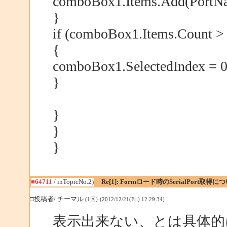
comboBox1.Items.Add(PortN
}
if (comboBox1.Items.Count > 
{
comboBox1.SelectedIndex = 0
}
}
}
}
■64711
/ inTopicNo.2)
Re[1]: Formロード時のSerialPort取得に
□投稿者/ チーマル
(1回)-(2012/12/21(Fri) 12:29:34)
表示出来ない、とは具体的