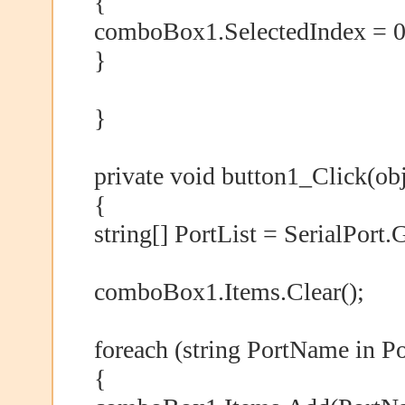
{
comboBox1.SelectedIndex = 0
}
}
private void button1_Click(obj
{
string[] PortList = SerialPort
comboBox1.Items.Clear();
foreach (string PortName in Po
{