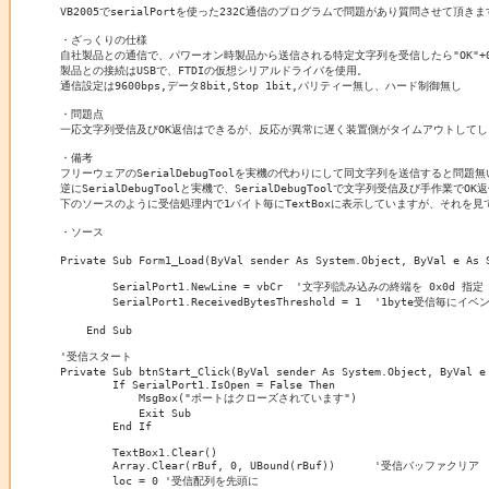
VB2005でserialPortを使った232C通信のプログラムで問題があり質問させて頂きま
・ざっくりの仕様

自社製品との通信で、パワーオン時製品から送信される特定文字列を受信したら"OK"+0x
製品との接続はUSBで、FTDIの仮想シリアルドライバを使用。

通信設定は9600bps,データ8bit,Stop 1bit,パリティー無し、ハード制御無し

・問題点

一応文字列受信及びOK返信はできるが、反応が異常に遅く装置側がタイムアウトしてし
・備考

フリーウェアのSerialDebugToolを実機の代わりにして同文字列を送信すると問題
逆にSerialDebugToolと実機で、SerialDebugToolで文字列受信及び手作業で
下のソースのように受信処理内で1バイト毎にTextBoxに表示していますが、それを
・ソース

Private Sub Form1_Load(ByVal sender As System.Object, ByVal e As S
        SerialPort1.NewLine = vbCr  '文字列読み込みの終端を 0x0d 指定

        SerialPort1.ReceivedBytesThreshold = 1  '1byte受信毎にイベ
    End Sub

'受信スタート

Private Sub btnStart_Click(ByVal sender As System.Object, ByVal e 
        If SerialPort1.IsOpen = False Then

            MsgBox("ポートはクローズされています")

            Exit Sub

        End If

        TextBox1.Clear()

        Array.Clear(rBuf, 0, UBound(rBuf))	'受信バッファクリア

        loc = 0	'受信配列を先頭に
