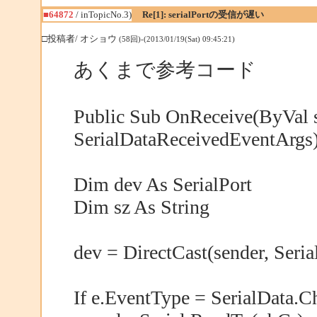
■64872
/ inTopicNo.3)
Re[1]: serialPortの受信が遅い
□投稿者/ オショウ
(58回)-(2013/01/19(Sat) 09:45:21)
あくまで参考コード
Public Sub OnReceive(ByVal s
SerialDataReceivedEventArgs
Dim dev As SerialPort
Dim sz As String
dev = DirectCast(sender, Seria
If e.EventType = SerialData.C