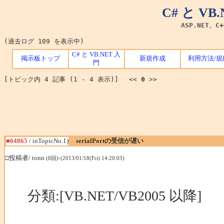
C# と V
ASP.NET、C
(過去ログ 109 を表示中)
C# と VB.NET 入
掲示板トップ
新規作成
利用方法/規
門
[トピック内 4 記事 (1 - 4 表示)] <<
0
>>
■64865
/ inTopicNo.1)
serialPortの受信が遅い
□投稿者/ tonn
(8回)-(2013/01/18(Fri) 14:20:03)
分類:[VB.NET/VB2005 以降]