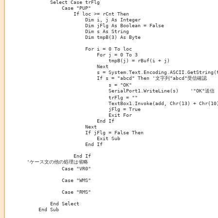
        Select Case trFlg

            Case "PUP"

                If loc >= rCnt Then

                    Dim i, j As Integer

                    Dim jFlg As Boolean = False

                    Dim s As String

                    Dim tmpB(3) As Byte

                    For i = 0 To loc

                        For j = 0 To 3

                            tmpB(j) = rBuf(i + j)

                        Next

                        s = System.Text.Encoding.ASCII.GetString(t
                        If s = "abcd" Then '文字列"abcd"受信確認

                            s = "OK"

                            SerialPort1.WriteLine(s)	'"OK"送信

                            trFlg = ""

                            TextBox1.Invoke(add, Chr(13) + Chr(10)
                            jFlg = True

                            Exit For

                        End If

                    Next

                    If jFlg = False Then

                        Exit Sub

                    End If

                End If

'ケース文の他の処理は省略

            Case "VR0"

            Case "WMS"

            Case "RMS"

        End Select

    End Sub
