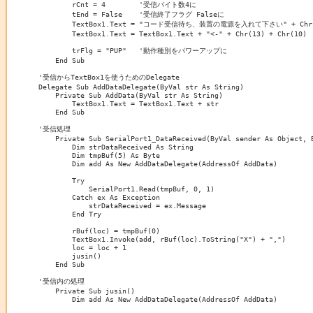
        rCnt = 4	'受信バイト数4に

        tEnd = False	'受信終了フラグ Falseに

        TextBox1.Text = "コード受信待ち、装置の電源を入れて下さい" + Chr(13
        TextBox1.Text = TextBox1.Text + "<-" + Chr(13) + Chr(10)

        trFlg = "PUP"	'動作種別をパワーアップに

    End Sub

'受信からTextBox1を使うためのDelegate    

Delegate Sub AddDataDelegate(ByVal str As String)

    Private Sub AddData(ByVal str As String)

        TextBox1.Text = TextBox1.Text + str

    End Sub

'受信処理

    Private Sub SerialPort1_DataReceived(ByVal sender As Object, 
        Dim strDataReceived As String

        Dim tmpBuf(5) As Byte

        Dim add As New AddDataDelegate(AddressOf AddData)

        Try

            SerialPort1.Read(tmpBuf, 0, 1)

        Catch ex As Exception

            strDataReceived = ex.Message

        End Try

        rBuf(loc) = tmpBuf(0)

        TextBox1.Invoke(add, rBuf(loc).ToString("X") + ",")

        loc = loc + 1

        jusin()

    End Sub

'受信内の処理

    Private Sub jusin()

        Dim add As New AddDataDelegate(AddressOf AddData)
