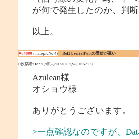
が何で発生したのか、判断
以上。
■64880
/ inTopicNo.4)
Re[2]: serialPortの受信が遅い
□投稿者/ tonn
(9回)-(2013/01/19(Sat) 16:52:08)
Azulean様
オショウ様
ありがとうございます。
>一点確認なのですが、DataR