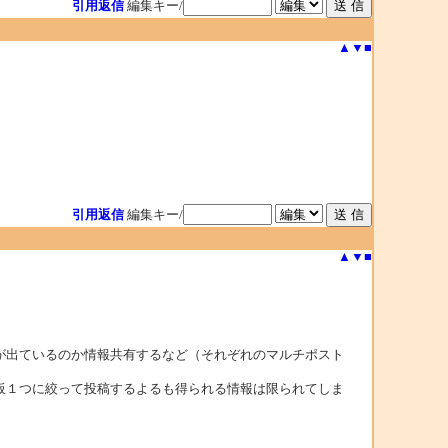
引用返信
編集キー/
▲
▼
■
引用返信
編集キー/
▲
▼
■
が出ているのか情報共有するなど（それぞれのマルチポスト
板１つに絞って投稿するよるも得られる情報は限られてしま