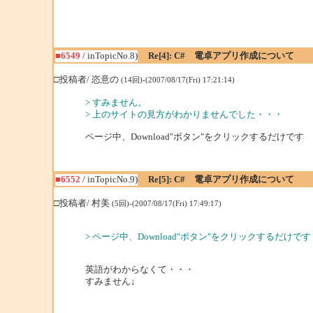
■6549
/ inTopicNo.8)
Re[4]: C# 電卓アプリ作成について
□投稿者/ 恣意の
(14回)-(2007/08/17(Fri) 17:21:14)
> すみません。
> 上のサイトの見方がわかりませんでした・・・
ページ中、Download"ボタン"をクリックするだけです
■6552
/ inTopicNo.9)
Re[5]: C# 電卓アプリ作成について
□投稿者/ 村美
(5回)-(2007/08/17(Fri) 17:49:17)
> ページ中、Download"ボタン"をクリックするだけです
英語がわからなくて・・・
すみません↓