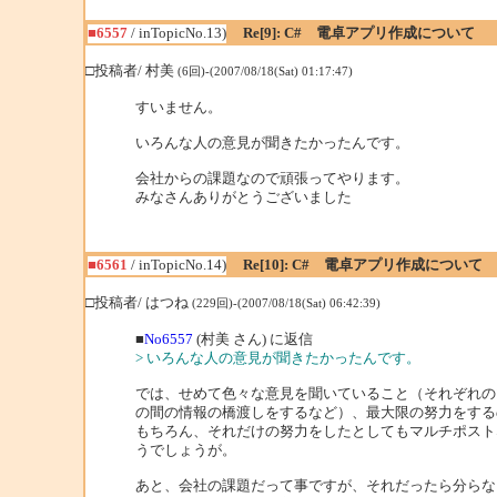
■6557
/ inTopicNo.13)
Re[9]: C# 電卓アプリ作成について
□投稿者/ 村美
(6回)-(2007/08/18(Sat) 01:17:47)
すいません。
いろんな人の意見が聞きたかったんです。
会社からの課題なので頑張ってやります。
みなさんありがとうございました
■6561
/ inTopicNo.14)
Re[10]: C# 電卓アプリ作成について
□投稿者/ はつね
(229回)-(2007/08/18(Sat) 06:42:39)
■
No6557
(村美 さん) に返信
> いろんな人の意見が聞きたかったんです。
では、せめて色々な意見を聞いていること（それぞれの
の間の情報の橋渡しをするなど）、最大限の努力をする
もちろん、それだけの努力をしたとしてもマルチポスト
うでしょうが。
あと、会社の課題だって事ですが、それだったら分らな