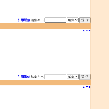
引用返信
編集キー/
▲
▼
■
引用返信
編集キー/
▲
▼
■