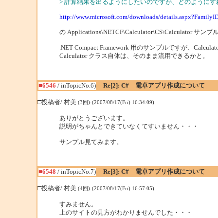
> 計算結果を出るようにしたいのですが、どのように
http://www.microsoft.com/downloads/details.aspx?Famil
の Applications\NETCF\Calculator\CS\Calculat
.NET Compact Framework 用のサンプルですが、Calcula
Calculator クラス自体は、そのまま流用できるかと。
■6546
/ inTopicNo.6)
Re[2]: C# 電卓アプリ作成について
□投稿者/ 村美
(3回)-(2007/08/17(Fri) 16:34:09)
ありがとうございます。
説明がちゃんとできていなくてすいません・・・
サンプル見てみます。
■6548
/ inTopicNo.7)
Re[3]: C# 電卓アプリ作成について
□投稿者/ 村美
(4回)-(2007/08/17(Fri) 16:57:05)
すみません。
上のサイトの見方がわかりませんでした・・・