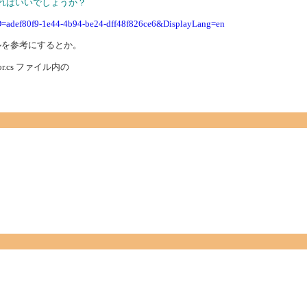
すればいいでしょうか？
yID=adef80f9-1e44-4b94-be24-dff48f826ce6&DisplayLang=en
or サンプルを参考にするとか。
tor.cs ファイル内の