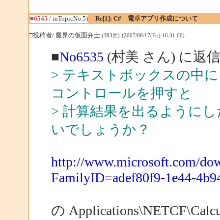
■6545
/ inTopicNo.5)
Re[1]: C# 電卓アプリ作成について
□投稿者/ 魔界の仮面弁士
(383回)-(2007/08/17(Fri) 16:31:00)
■
No6535
(村美 さん) に返
> テキストボックスの中に「
コントロールを押すと
> 計算結果を出るように
いでしょうか？
http://www.microsoft.com/dow
FamilyID=adef80f9-1e44-4b9
の Applications\NETCF\Ca