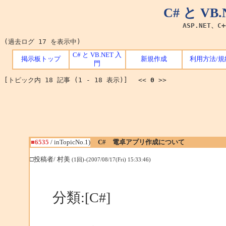
C# と V
ASP.NET、C
(過去ログ 17 を表示中)
C# と VB.NET 入
掲示板トップ
新規作成
利用方法/規
門
[トピック内 18 記事 (1 - 18 表示)] <<
0
>>
■6535
/ inTopicNo.1)
C# 電卓アプリ作成について
□投稿者/ 村美
(1回)-(2007/08/17(Fri) 15:33:46)
分類:[C#]