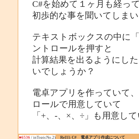
C#を始めて１ヶ月も経っ
初歩的な事を聞いてしまい
テキストボックスの中に「1
ントロールを押すと
計算結果を出るようにし
いでしょうか？
電卓アプリを作っていて、
ロールで用意していて
「+、-、×、÷」も用意し
■6536
/ inTopicNo.2)
Re[1]: C# 電卓アプリ作成について