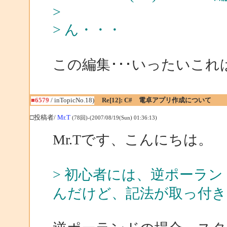
>
> ん・・・
この編集･･･いったいこ
■6579
/ inTopicNo.18)
Re[12]: C# 電卓アプリ作成について
□投稿者/
Mr.T
(78回)-(2007/08/19(Sun) 01:36:13)
Mr.Tです、こんにちは。
> 初心者には、逆ポーラ
んだけど、記法が取っ付