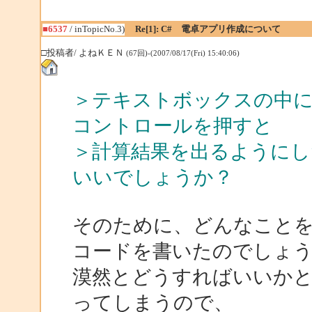
■6537
/ inTopicNo.3)
Re[1]: C# 電卓アプリ作成について
□投稿者/ よねＫＥＮ
(67回)-(2007/08/17(Fri) 15:40:06)
＞テキストボックスの中に「
コントロールを押すと
＞計算結果を出るように
いいでしょうか？
そのために、どんなこと
コードを書いたのでしょ
漠然とどうすればいいか
ってしまうので、