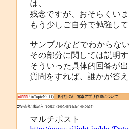
は、
残念ですが、おそらくい
もう少しご自分で勉強して
サンプルなどでわからな
その部分に関しては説明す
そういった具体的回答が出
質問をすれば、誰かが答
■6555
/ inTopicNo.11)
Re[7]: C# 電卓アプリ作成について
□投稿者/ 未記入
(106回)-(2007/08/18(Sat) 00:00:35)
マルチポスト
http://www.ailight.jp/bbs/De