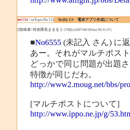
■6556
/ inTopicNo.12)
Re[8]: C# 電卓アプリ作成について
□投稿者/ 特攻隊長まるるう
(79回)-(2007/08/18(Sat) 00:31:47)
■
No6555
(未記入 さん) に
あー。それがマルチポス
どっかで同じ問題が出題
特徴が同じだわ。
http://www2.moug.net/bbs/p
[マルチポストについて]
http://www.ippo.ne.jp/g/53.ht