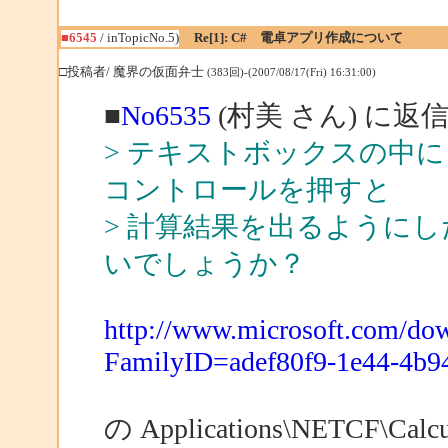
■6545
/ inTopicNo.5)
Re[1]: C# 電卓アプリ作成について
□投稿者/ 魔界の仮面弁士
(383回)-(2007/08/17(Fri) 16:31:00)
■
No6535
(村美 さん) に返
> テキストボックスの中に「
コントロールを押すと
> 計算結果を出るように
いでしょうか？
http://www.microsoft.com/dow
FamilyID=adef80f9-1e44-4b9
の Applications\NETCF\Ca