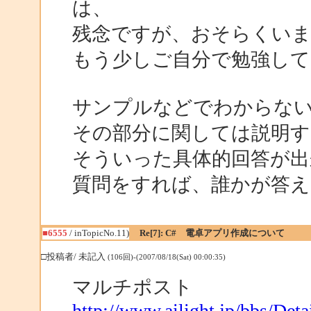
は、
残念ですが、おそらくい
もう少しご自分で勉強して
サンプルなどでわからな
その部分に関しては説明す
そういった具体的回答が出
質問をすれば、誰かが答
■6555
/ inTopicNo.11)
Re[7]: C# 電卓アプリ作成について
□投稿者/ 未記入
(106回)-(2007/08/18(Sat) 00:00:35)
マルチポスト
http://www.ailight.jp/bbs/De