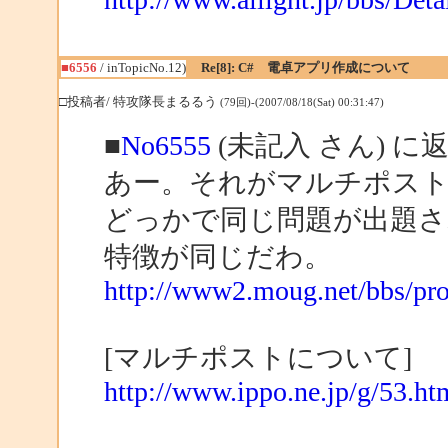
■6556
/ inTopicNo.12)
Re[8]: C# 電卓アプリ作成について
□投稿者/ 特攻隊長まるるう
(79回)-(2007/08/18(Sat) 00:31:47)
■
No6555
(未記入 さん) に
あー。それがマルチポス
どっかで同じ問題が出題
特徴が同じだわ。
http://www2.moug.net/bbs/p
[マルチポストについて]
http://www.ippo.ne.jp/g/53.ht