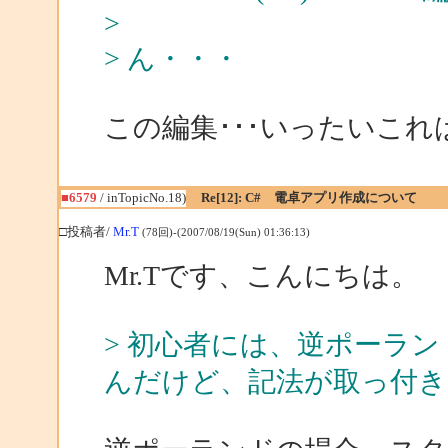
>
> ん・・・
この編集･･･いったいこ
■6579
/ inTopicNo.18)
Re[12]: C# 電卓アプリ作成について
□投稿者/
Mr.T
(78回)-(2007/08/19(Sun) 01:36:13)
Mr.Tです、こんにちは。
> 初心者には、逆ポーラ
んだけど、記法が取っ付