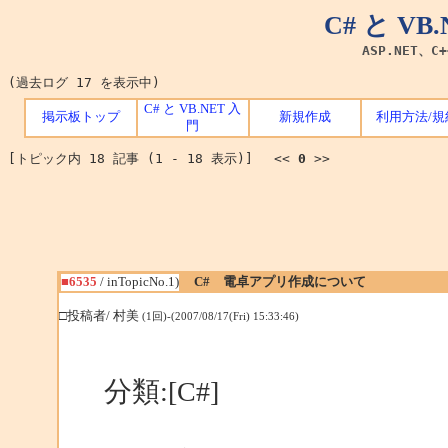
C# と V
ASP.NET、C
(過去ログ 17 を表示中)
C# と VB.NET 入
掲示板トップ
新規作成
利用方法/規
門
[トピック内 18 記事 (1 - 18 表示)] <<
0
>>
■6535
/ inTopicNo.1)
C# 電卓アプリ作成について
□投稿者/ 村美
(1回)-(2007/08/17(Fri) 15:33:46)
分類:[C#]