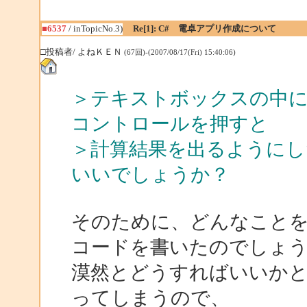
■6537
/ inTopicNo.3)
Re[1]: C# 電卓アプリ作成について
□投稿者/ よねＫＥＮ
(67回)-(2007/08/17(Fri) 15:40:06)
＞テキストボックスの中に「
コントロールを押すと
＞計算結果を出るように
いいでしょうか？
そのために、どんなこと
コードを書いたのでしょ
漠然とどうすればいいか
ってしまうので、