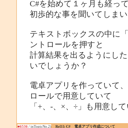
C#を始めて１ヶ月も経っ
初歩的な事を聞いてしまい
テキストボックスの中に「1
ントロールを押すと
計算結果を出るようにし
いでしょうか？
電卓アプリを作っていて、
ロールで用意していて
「+、-、×、÷」も用意し
■6536
/ inTopicNo.2)
Re[1]: C# 電卓アプリ作成について