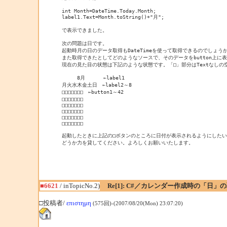
int Month=DateTime.Today.Month;

label1.Text=Month.toString()+"月";

で表示できました。

次の問題は日です。

起動時月の日のデータ取得もDateTimeを使って取得できるのでしょうか
また取得できたとしてどのようなソースで、そのデータをbutton上に
現在の見た目の状態は下記のような状態です。「□」部分はTextなしの空
　　　8月　　　 ←label1

月火水木金土日　←label2～8

□□□□□□□　←button1～42

□□□□□□□

□□□□□□□

□□□□□□□

□□□□□□□

□□□□□□□

起動したときに上記の□ボタンのところに日付が表示されるようにしたい
どうか力を貸してください。よろしくお願いいたします。
■6621
/ inTopicNo.2)
Re[1]: C#／カレンダー作成時の「日
□投稿者/
επιστημη
(575回)-(2007/08/20(Mon) 23:07:20)