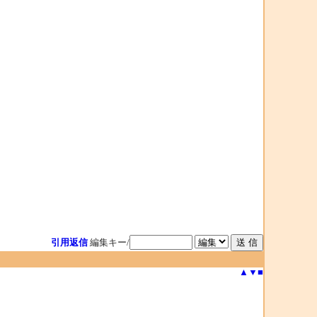
引用返信
編集キー/
▲
▼
■