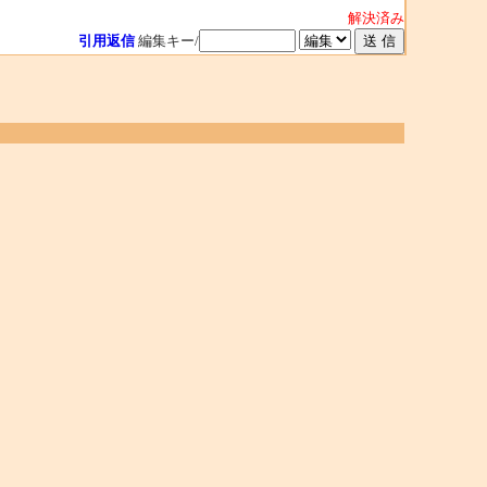
解決済み
引用返信
編集キー/