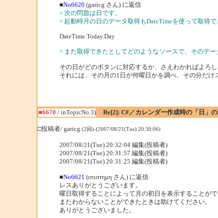
■
No6620
(garicg さん) に返信
> 次の問題は日です。
> 起動時月の日のデータ取得もDateTimeを使って取
DateTime.Today.Day
> また取得できたとしてどのようなソースで、そのデータ
その日がどのボタンに対応するか、さえわかればよろし
それには、その月の1日が何曜日かを調べ、その分だけ
■6670
/ inTopicNo.3)
Re[2]: C#／カレンダー作成時の「日
□投稿者/ garicg
(2回)-(2007/08/21(Tue) 20:30:06)
2007/08/21(Tue) 20:32:04 編集(投稿者)
2007/08/21(Tue) 20:31:57 編集(投稿者)
2007/08/21(Tue) 20:31:25 編集(投稿者)
■
No6621
(επιστημη さん) に返信
レスありがとうございます。
曜日取得することによって月の初日を表示することがで
またわからないことができたときは助けてください。
ありがとうございました。