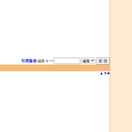
引用返信
編集キー/
▲
▼
■