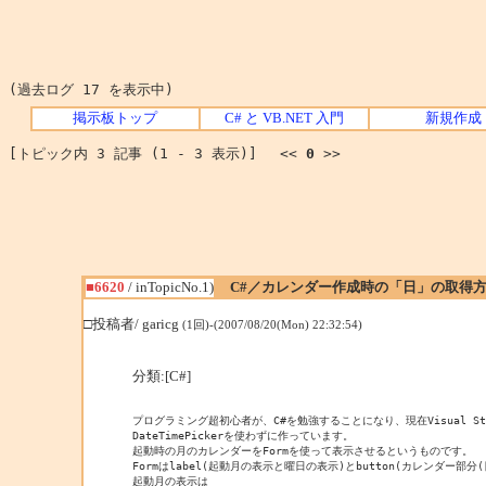
(過去ログ 17 を表示中)
掲示板トップ
C# と VB.NET 入門
新規作成
[トピック内 3 記事 (1 - 3 表示)] <<
0
>>
■6620
/ inTopicNo.1)
C#／カレンダー作成時の「日」の取得
□投稿者/ garicg
(1回)-(2007/08/20(Mon) 22:32:54)
分類:[C#]
プログラミング超初心者が、C#を勉強することになり、現在Visual St
DateTimePickerを使わずに作っています。

起動時の月のカレンダーをFormを使って表示させるというものです。

Formはlabel(起動月の表示と曜日の表示)とbutton(カレンダー部分
起動月の表示は
