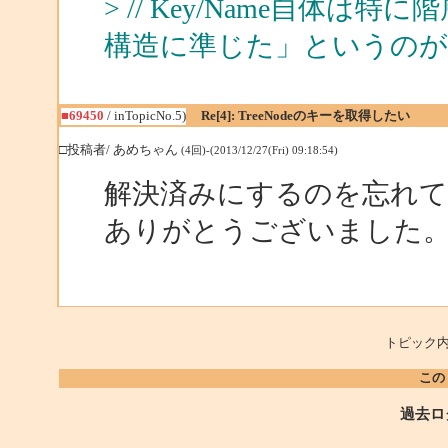
> // Key/Name自体
構造に準じた」というの
■69450
/ inTopicNo.5)
Re[4]: TreeNodeのキーを取得したい
□投稿者/ あめちゃん
(4回)-(2013/12/27(Fri) 09:18:54)
解決済みにするのを忘れ
ありがとうございました
トピック内
この
過去ロ