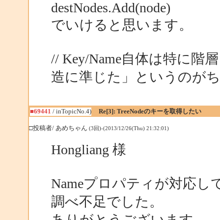
destNodes.Add(node)
でいけると思います。
// Key/Name自体は
造に準じた」というのが
■69441
/ inTopicNo.4)
Re[3]: TreeNodeのキーを取得したい
□投稿者/ あめちゃん
(3回)-(2013/12/26(Thu) 21:32:01)
Hongliang 様
Nameプロパティが対応
調べ不足でした。
ありがとうございます。