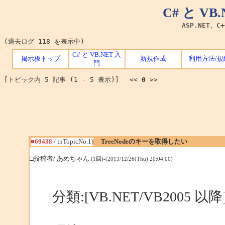
C# と V
ASP.NET、C
(過去ログ 118 を表示中)
C# と VB.NET 入
掲示板トップ
新規作成
利用方法/規
門
[トピック内 5 記事 (1 - 5 表示)] <<
0
>>
■69438
/ inTopicNo.1)
TreeNodeのキーを取得したい
□投稿者/ あめちゃん
(1回)-(2013/12/26(Thu) 20:04:00)
分類:[VB.NET/VB2005 以