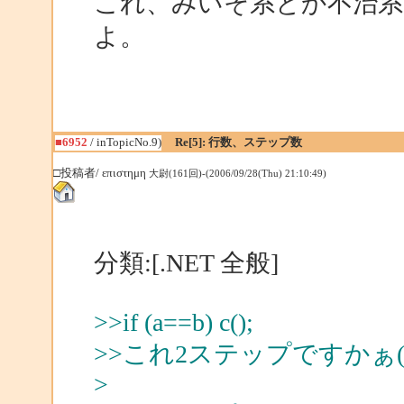
これ、みいそ系とか不治
よ。
■6952
/ inTopicNo.9)
Re[5]: 行数、ステップ数
□投稿者/ επιστημη
大尉(161回)-(2006/09/28(Thu) 21:10:49)
分類:[.NET 全般]
>>if (a==b) c();
>>これ2ステップですかぁ(^^
>