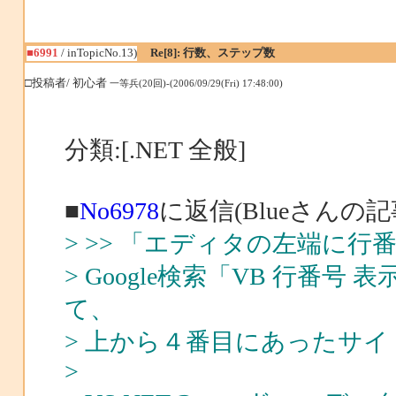
■6991
/ inTopicNo.13)
Re[8]: 行数、ステップ数
□投稿者/ 初心者
一等兵(20回)-(2006/09/29(Fri) 17:48:00)
分類:[.NET 全般]
■
No6978
に返信(Blueさんの記
> >> 「エディタの左端に行
> Google検索「VB 行番
て、
> 上から４番目にあったサイ
>