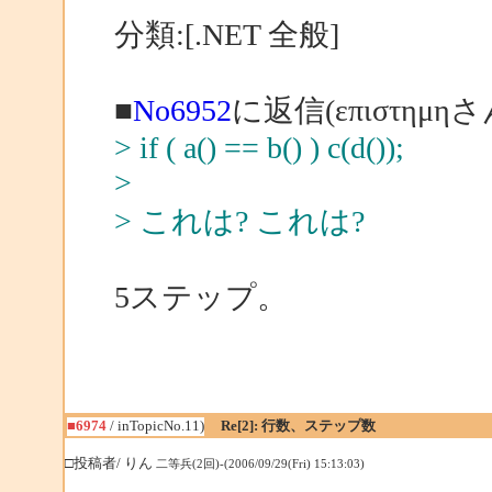
分類:[.NET 全般]
■
No6952
に返信(επιστημη
> if ( a() == b() ) c(d());
>
> これは? これは?
5ステップ。
■6974
/ inTopicNo.11)
Re[2]: 行数、ステップ数
□投稿者/ りん
二等兵(2回)-(2006/09/29(Fri) 15:13:03)