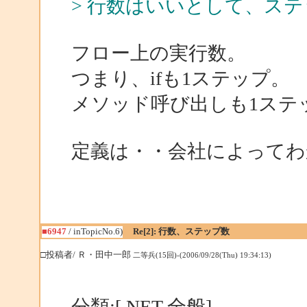
> 行数はいいとして、ス
フロー上の実行数。
つまり、ifも1ステップ。
メソッド呼び出しも1ステ
定義は・・会社によってわ
■6947
/ inTopicNo.6)
Re[2]: 行数、ステップ数
□投稿者/ Ｒ・田中一郎
二等兵(15回)-(2006/09/28(Thu) 19:34:13)
分類:[.NET 全般]