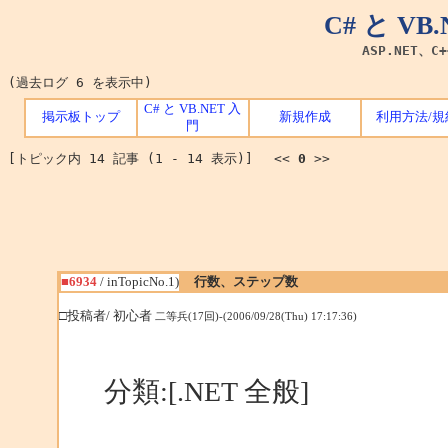
C# と V
ASP.NET、C
(過去ログ 6 を表示中)
C# と VB.NET 入
掲示板トップ
新規作成
利用方法/規
門
[トピック内 14 記事 (1 - 14 表示)] <<
0
>>
■6934
/ inTopicNo.1)
行数、ステップ数
□投稿者/ 初心者
二等兵(17回)-(2006/09/28(Thu) 17:17:36)
分類:[.NET 全般]