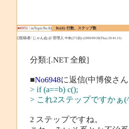
■6951
/ inTopicNo.8)
Re[4]: 行数、ステップ数
□投稿者/ じゃんぬ @ 管理人
中将(271回)-(2006/09/28(Thu) 20:41:11)
分類:[.NET 全般]
■
No6948
に返信(中博俊さん
> if (a==b) c();
> これ2ステップですかぁ(^^
2 ステップですね。