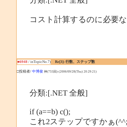
コスト計算するのに必要なん
■6948
/ inTopicNo.7)
Re[3]: 行数、ステップ数
□投稿者/
中博俊
神(755回)-(2006/09/28(Thu) 20:29:21)
分類:[.NET 全般]
if (a==b) c();
これ2ステップですかぁ(^^;