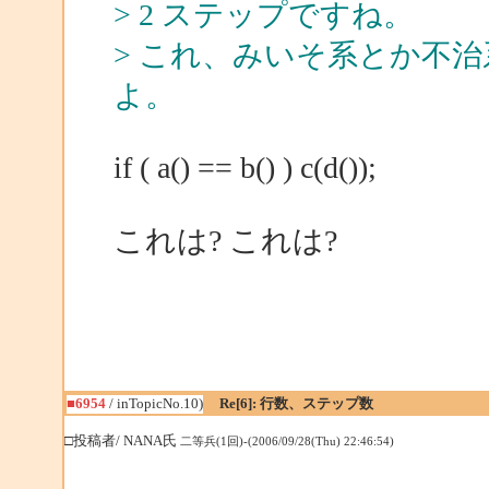
> 2 ステップですね。
> これ、みいそ系とか不
よ。
if ( a() == b() ) c(d());
これは? これは?
■6954
/ inTopicNo.10)
Re[6]: 行数、ステップ数
□投稿者/ NANA氏
二等兵(1回)-(2006/09/28(Thu) 22:46:54)