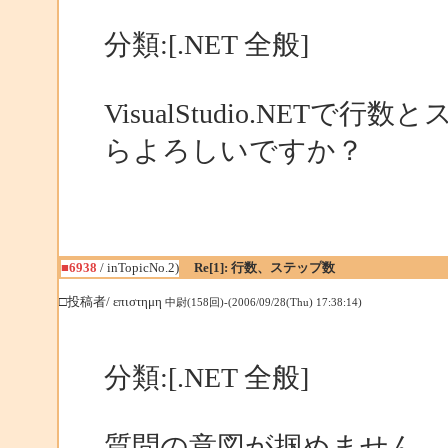
分類:[.NET 全般]
VisualStudio.NE
らよろしいですか？
■6938
/ inTopicNo.2)
Re[1]: 行数、ステップ数
□投稿者/ επιστημη
中尉(158回)-(2006/09/28(Thu) 17:38:14)
分類:[.NET 全般]
質問の意図が掴めません。