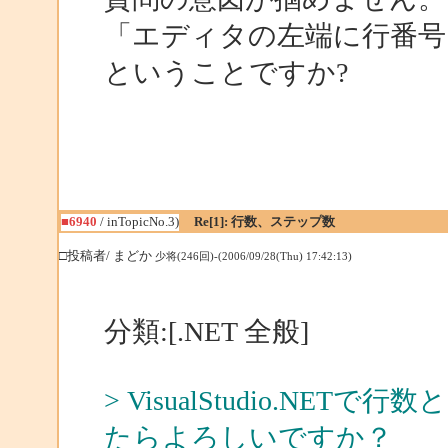
「エディタの左端に行番号
ということですか?
■6940
/ inTopicNo.3)
Re[1]: 行数、ステップ数
□投稿者/ まどか
少将(246回)-(2006/09/28(Thu) 17:42:13)
分類:[.NET 全般]
> VisualStudio.N
たらよろしいですか？