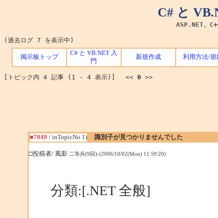
C# と V
ASP.NET、C
(過去ログ 7 を表示中)
C# と VB.NET 入
掲示板トップ
新規作成
利用方法/規
門
[トピック内 4 記事 (1 - 4 表示)] <<
0
>>
■7049
/ inTopicNo.1)
識別子が見つかりませんでした
□投稿者/ 風影
二等兵(9回)-(2006/10/02(Mon) 11:59:20)
分類:[.NET 全般]