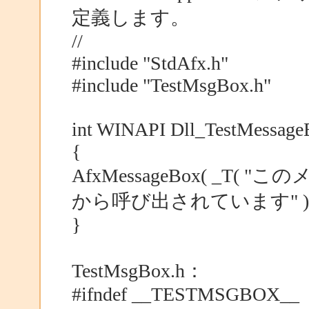
定義します。
//
#include "StdAfx.h"
#include "TestMsgBox.h"
int WINAPI Dll_TestMessage
{
AfxMessageBox( _T
から呼び出されています" ) 
}
TestMsgBox.h：
#ifndef __TESTMSGBOX__