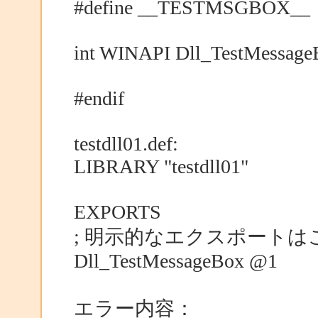
#define __TESTMSGBOX__
int WINAPI Dll_TestMessage
#endif
testdll01.def:
LIBRARY "testdll01"
EXPORTS
; 明示的なエクスポート
Dll_TestMessageBox @1
エラー内容：