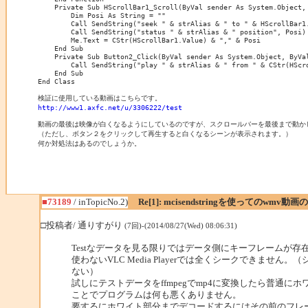
    Private Sub HScrollBar1_Scroll(ByVal sender As System.Object,
        Dim Posi As String = ""

        Call SendString("seek " & strAlias & " to " & HScrollBar1.
        Call SendString("status " & strAlias & " position", Posi)

        Me.Text = CStr(HScrollBar1.Value) & "," & Posi

    End Sub

    Private Sub Button2_Click(ByVal sender As System.Object, ByVal
        Call SendString("play " & strAlias & " from " & CStr(HScro
    End Sub

End Class

http://www1.axfc.net/u/3306222/test
動画の最後は映像が白くなるようにしているのですが、スクロールバーを最後まで動か
（ただし、ボタン２をクリックして再生すると白くなるシーンが表示されます。）

何か対処法はあるのでしょうか。
■73189
/ inTopicNo.2)
Re[1]: mcisendstringを使ってのwmv動画の
□投稿者/ 通りすがり
(7回)-(2014/08/27(Wed) 08:06:31)
Testなデータを見る限りではデータ側にキーフレームが存在し
使わないVLC Media Playerでは全くシークできませ
ない）
試しにテストデータをffmpegでmp4に変換したら普通
ことでプログラムは何も悪くありません。
要するにホワイト部分までデコードするにはその前のフレ