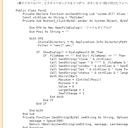
（横スクロールバー、ピクチャーボックスを１つずつ、ボタンを２つ貼り付けたフォーム
Public Class Form1

    Private Declare Function mciSendString Lib "winmm.dll" Alias 
    Const strAlias As String = "MyVideo"

    Private Sub Button1_Click(ByVal sender As System.Object, ByVal
        Dim Ofd As New OpenFileDialog() 'ファイルダイアログ

        Dim Posi As String = ""

        With Ofd

            .InitialDirectory = My.Application.Info.DirectoryPath

            .Filter = "wmv|*.wmv;"

            If .ShowDialog() = DialogResult.OK Then

                If .FileName <> "" And Dir(.FileName) <> "" Then

                    Call SendString("close " & strAlias)

                    Call SendString("open " & """" & .FileName & "
                    Call SendString("window " & strAlias & " handl
                    Call SendString("Set " & strAlias & " time for
                    Call SendString("status " & strAlias & " lengt
                    With HScrollBar1

                        .Maximum = CInt(Val(Posi))

                        .Minimum = 0

                        .Value = 0

                        .LargeChange = 1

                        .SmallChange = 1

                    End With

                End If

            End If

        End With

    End Sub

    Private Function SendString(ByVal cmdString As String, Optiona
        message = Space(500)

        Return CBool(mciSendString(cmdString, message, Len(message
    End Function
