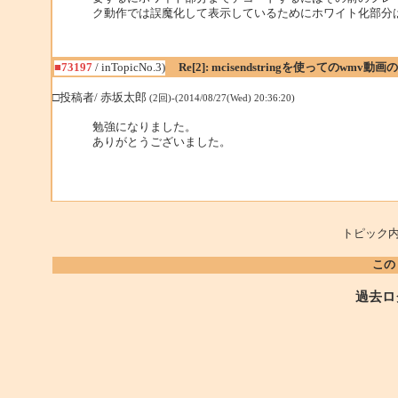
ク動作では誤魔化して表示しているためにホワイト化部分
■73197
/ inTopicNo.3)
Re[2]: mcisendstringを使ってのwmv動画の
□投稿者/ 赤坂太郎
(2回)-(2014/08/27(Wed) 20:36:20)
勉強になりました。
ありがとうございました。
トピック内
この
過去ロ