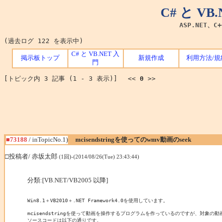
C# と V
ASP.NET、C
(過去ログ 122 を表示中)
C# と VB.NET 入
掲示板トップ
新規作成
利用方法/規
門
[トピック内 3 記事 (1 - 3 表示)] <<
0
>>
■73188
/ inTopicNo.1)
mcisendstringを使ってのwmv動画のseek
□投稿者/ 赤坂太郎
(1回)-(2014/08/26(Tue) 23:43:44)
分類:[VB.NET/VB2005 以降]
Win8.1＋VB2010＋.NET Framework4.0を使用しています。

mcisendstringを使って動画を操作するプログラムを作っているのですが、対象の
ソースコードは以下の通りです。
