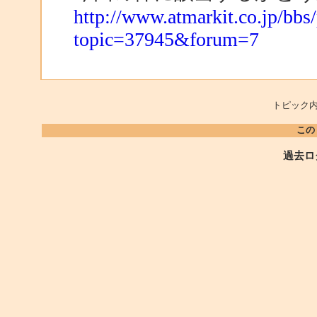
http://www.atmarkit.co.jp/bb
topic=37945&forum=7
トピック内
この
過去ロ