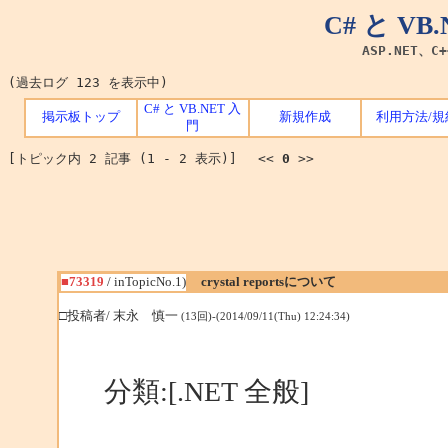
C# と V
ASP.NET、C
(過去ログ 123 を表示中)
C# と VB.NET 入
掲示板トップ
新規作成
利用方法/規
門
[トピック内 2 記事 (1 - 2 表示)] <<
0
>>
■73319
/ inTopicNo.1)
crystal reportsについて
□投稿者/ 末永 慎一
(13回)-(2014/09/11(Thu) 12:24:34)
分類:[.NET 全般]