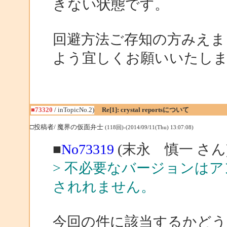
きない状態です。
回避方法ご存知の方みえ
よう宜しくお願いいたし
■73320
/ inTopicNo.2)
Re[1]: crystal reportsについて
□投稿者/ 魔界の仮面弁士
(118回)-(2014/09/11(Thu) 13:07:08)
■
No73319
(末永 慎一 さん
> 不必要なバージョンは
されれません。
今回の件に該当するかど