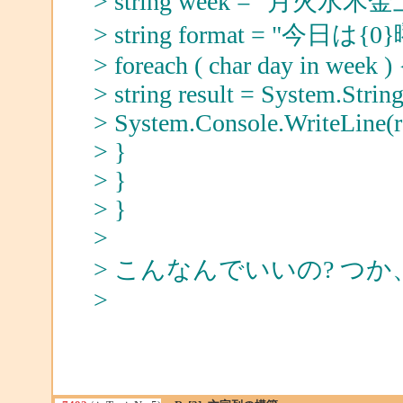
> string week = "月火水木
> string format = "今日は
> foreach ( char day in week ) 
> string result = System.Strin
> System.Console.WriteLine(re
> }
> }
> }
>
> こんなんでいいの? つ
>