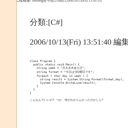
□投稿者/ επιστημη
中佐(218回)-(2006/10/13(Fri) 13:50:53)
分類:[C#]
2006/10/13(Fri) 13:51:40
class Program {
  public static void Main() {
    string week = "月火水木金土日";
    string format = "今日は{0}曜日です";
    foreach ( char day in week ) {
      string result = System.String.Format(format,day);
      System.Console.WriteLine(result);
    }
  }
}
こんなんでいいの? つか、何がわからんかったのかしら?