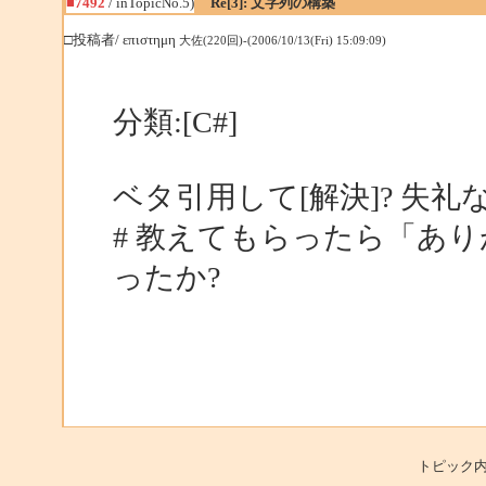
■7492
/ inTopicNo.5)
Re[3]: 文字列の構築
□投稿者/ επιστημη
大佐(220回)-(2006/10/13(Fri) 15:09:09)
分類:[C#]
ベタ引用して[解決]? 失
# 教えてもらったら「あ
ったか?
トピック内