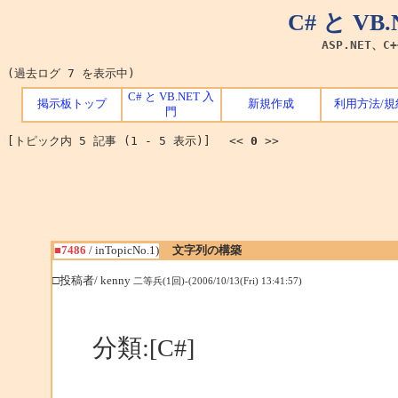
C# と V
ASP.NET、C
(過去ログ 7 を表示中)
C# と VB.NET 入
掲示板トップ
新規作成
利用方法/規
門
[トピック内 5 記事 (1 - 5 表示)] <<
0
>>
■7486
/ inTopicNo.1)
文字列の構築
□投稿者/ kenny
二等兵(1回)-(2006/10/13(Fri) 13:41:57)
分類:[C#]