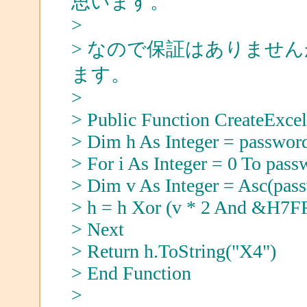
思います。
>
> なので保証はありませ
ます。
>
> Public Function CreateExce
> Dim h As Integer = passw
> For i As Integer = 0 To pass
> Dim v As Integer = Asc(pass
> h = h Xor (v * 2 And &H7FF
> Next
> Return h.ToString("X4")
> End Function
>