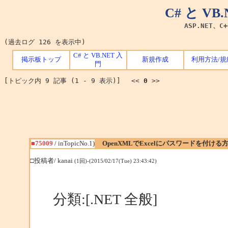
C# と V
ASP.NET、C
(過去ログ 126 を表示中)
C# と VB.NET 入
掲示板トップ
新規作成
利用方法/規
門
[トピック内 9 記事 (1 - 9 表示)] <<
0
>>
■75009
/ inTopicNo.1)
OpenXMLでExcelにパスワードを付ける
□投稿者/ kanai
(1回)-(2015/02/17(Tue) 23:43:42)
分類:[.NET 全般]