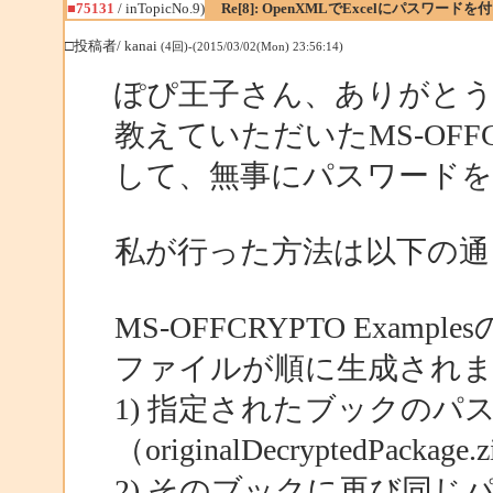
■75131
/ inTopicNo.9)
Re[8]: OpenXMLでExcelにパスワード
□投稿者/ kanai
(4回)-(2015/03/02(Mon) 23:56:14)
ぽぴ王子さん、ありがと
教えていただいたMS-OFFCR
して、無事にパスワード
私が行った方法は以下の通
MS-OFFCRYPTO Exa
ファイルが順に生成され
1) 指定されたブックのパ
（originalDecryptedPackage.
2) そのブックに再び同