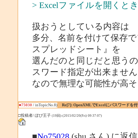
> Excelファイルを開
扱おうとしている内容は
多分、名前を付けて保存でファ
スプレッドシート』を
選んだのと同じだと思うので
スワード指定が出来ません
なので無理な可能性が高そ
■75030
/ inTopicNo.8)
Re[7]: OpenXMLでExcelにパスワード
□投稿者/ ぽぴ王子
(19回)-(2015/02/20(Fri) 09:37:07)
■
No75028
(shu さん) に返信