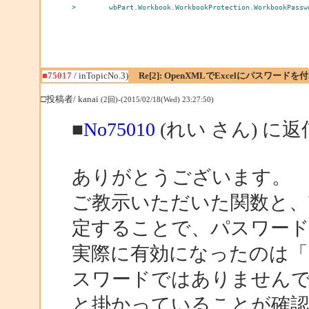
>        wbPart.Workbook.WorkbookProtection.WorkbookPassw
■75017
/ inTopicNo.3)
Re[2]: OpenXMLでExcelにパスワード
□投稿者/ kanai
(2回)-(2015/02/18(Wed) 23:27:50)
■
No75010
(れい さん) に返
ありがとうございます。
ご教示いただいた関数と、Workboo
定することで、パスワー
実際に有効になったのは「ブ
スワードではありません
と掛かっていることが確