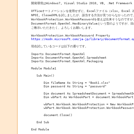
開発環境はWindows7, Visual Studio 2010, VB, .Net Framework
Officeオートメーションを使用せずに、Excelファイル（xlsx, Exc
NPOI, ClosedXMLを試しましたが、該当する方法が見つからなかったので、
WorkbookProtection.WorkbookPasswordを使えば出来そう
DocumentFormat.OpenXml.HexBinaryValueという型の
ご教示いただきたく、よろしくお願いします。

https://msdn.microsoft.com/ja-jp/library/documentformat.o
現在試しているコードは以下の通りです。

Imports DocumentFormat.OpenXml

Imports DocumentFormat.OpenXml.Spreadsheet

Imports DocumentFormat.OpenXml.Packaging

Module Module1

   Sub Main()

       Dim fileName As String = "Book1.xlsx"

       Dim password As String = "password"

       Dim document As SpreadsheetDocument = SpreadsheetDo
       Dim wbPart As WorkbookPart = document.WorkbookPart

       wbPart.Workbook.WorkbookProtection = New WorkbookPr
       wbPart.Workbook.WorkbookProtection.WorkbookPassword
       document.Close()

   End Sub

End Module