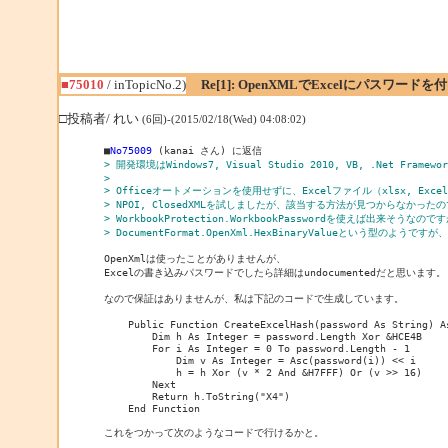
■75010
/ inTopicNo.2)
Re[1]: OpenXMLでExcelにパスワード
□投稿者/ れい
(6回)-(2015/02/18(Wed) 04:08:02)
■
No75009
> 開発環境はWindows7, Visual Studio 2010, VB, .Net Framew
> 
> Officeオートメーションを使用せずに、Excelファイル（xlsx, E
> NPOI, ClosedXMLを試しましたが、該当する方法が見つからなかったの
> WorkbookProtection.WorkbookPasswordを使えば出来
> DocumentFormat.OpenXml.HexBinaryValueという
OpenXmlは使ったことがありませんが、

Excelの書き込みパスワードでしたら詳細はundocumentedだと思います。

なので保証はありませんが、私は下記のコードで生成しています。

    Public Function CreateExcelHash(password As String) As
        Dim h As Integer = password.Length Xor &HCE4B

        For i As Integer = 0 To password.Length - 1

            Dim v As Integer = Asc(password(i)) << i

            h = h Xor (v * 2 And &H7FFF) Or (v >> 16)

        Next

        Return h.ToString("X4")

    End Function

これをつかって次のようなコードで行けるかと。
