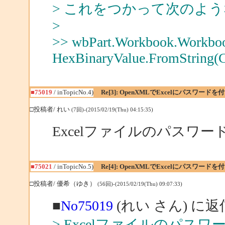
> これをつかって次のよ
>
>> wbPart.Workbook.Workboo
HexBinaryValue.FromString(C
■75019
/ inTopicNo.4)
Re[3]: OpenXMLでExcelにパスワード
□投稿者/ れい
(7回)-(2015/02/19(Thu) 04:15:35)
Excelファイルのパスワ
■75021
/ inTopicNo.5)
Re[4]: OpenXMLでExcelにパスワード
□投稿者/ 優希（ゆき）
(56回)-(2015/02/19(Thu) 09:07:33)
■
No75019
(れい さん) に返
> Excelファイルのパス