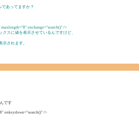
イコールであってますか？
axlength="8" onchange="search()" />
トボックスに値を表示させているんですけど、
が表示されます。
んです
8" onkeydown="search()" />