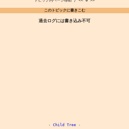
トピック内ページ移動 / <<
0
>>
このトピックに書きこむ
過去ログには書き込み不可
-
Child Tree
-