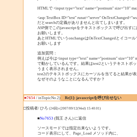
HTMLで <input type="text" name="postnum" size="10
<asp:TextBox ID="test" runat="server" OnTextChanged="se
だとsearchの定義がありませんと出てしまいます。
ASP側でこのjavascriptをテキストボックスで呼び
お願いします。
あとHTMLでいうonchangeはOnTextChangedとイ
お願いします
追加質問：
例えば今は<input type="text" name="postnum" size="10" max
で動かしているんです。結果はtest2というテキスト
うまく表示されません。
test2のテキストボックスにカーソルを当てると結果が
なぜそのようなことになるんですか？
■7654
/ inTopicNo.2)
Re[1]: javascriptを呼び出せない
□投稿者/ ひろ
(24回)-(2007/09/12(Wed) 15:40:01)
■
No7653
(我王 さん) に返信
ソースモードでは指定出来ないようです。
コード表示にして、Page_Load メソッド内に、