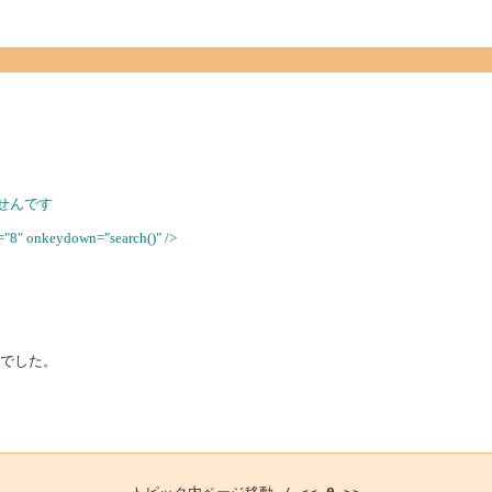
せんです
="8" onkeydown="search()" />
けでした。