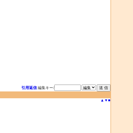
引用返信
編集キー/
▲
▼
■