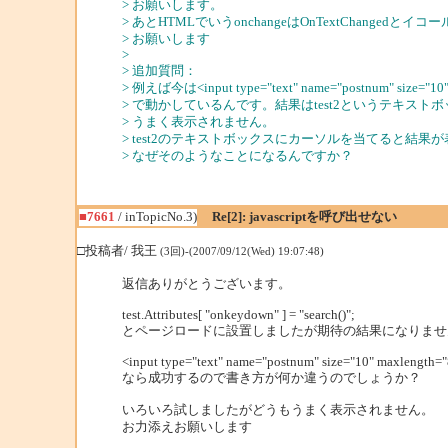
> お願いします。
> あとHTMLでいうonchangeはOnTextChangedと
> お願いします
>
> 追加質問：
> 例えば今は<input type="text" name="postnum" size="10" m
> で動かしているんです。結果はtest2というテキス
> うまく表示されません。
> test2のテキストボックスにカーソルを当てると結果
> なぜそのようなことになるんですか？
■7661
/ inTopicNo.3)
Re[2]: javascriptを呼び出せない
□投稿者/ 我王
(3回)-(2007/09/12(Wed) 19:07:48)
返信ありがとうございます。
test.Attributes[ "onkeydown" ] = "search()";
とページロードに設置しましたが期待の結果になりませ
<input type="text" name="postnum" size="10" maxlength="
なら成功するので書き方が何か違うのでしょうか？
いろいろ試しましたがどうもうまく表示されません。
お力添えお願いします