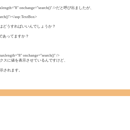
" maxlength="8" onchange="search()" />だと呼び出ましたが、
arch()"></asp:TextBox>
出すにはどうすればいいんでしょうか？
コールであってますか？
length="8" onchange="search()" />
ボックスに値を表示させているんですけど、
表示されます。