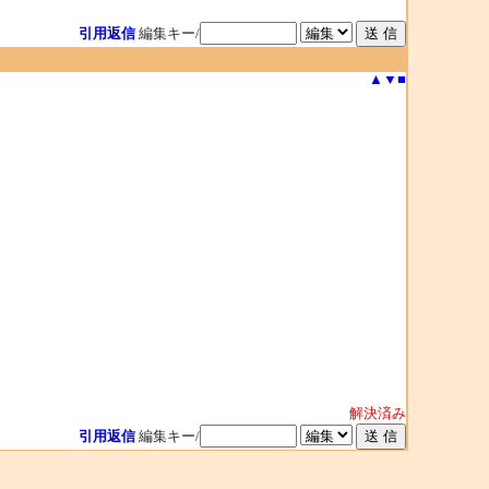
引用返信
編集キー/
▲
▼
■
解決済み
引用返信
編集キー/