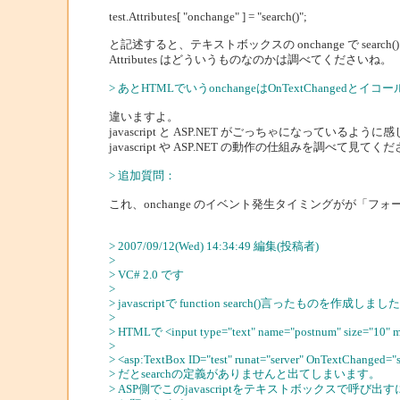
test.Attributes[ "onchange" ] = "search()";
と記述すると、テキストボックスの onchange で sear
Attributes はどういうものなのかは調べてくださいね。
> あとHTMLでいうonchangeはOnTextChangedと
違いますよ。
javascript と ASP.NET がごっちゃになっているように
javascript や ASP.NET の動作の仕組みを調べて見てく
> 追加質問：
これ、onchange のイベント発生タイミングがが「フ
> 2007/09/12(Wed) 14:34:49 編集(投稿者)
>
> VC# 2.0 です
>
> javascriptで function search()言ったものを作成しまし
>
> HTMLで <input type="text" name="postnum" size="
>
> <asp:TextBox ID="test" runat="server" OnTextChanged="
> だとsearchの定義がありませんと出てしまいます。
> ASP側でこのjavascriptをテキストボックスで呼