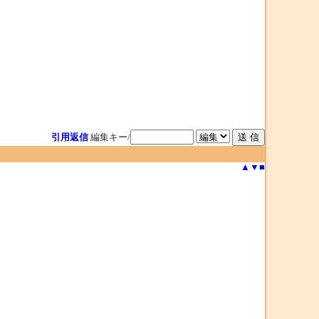
引用返信
編集キー/
▲
▼
■