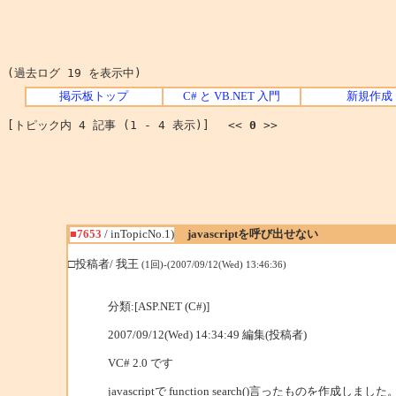
(過去ログ 19 を表示中)
掲示板トップ
C# と VB.NET 入門
新規作成
[トピック内 4 記事 (1 - 4 表示)] <<
0
>>
■7653
/ inTopicNo.1)
javascriptを呼び出せない
□投稿者/ 我王
(1回)-(2007/09/12(Wed) 13:46:36)
分類:[ASP.NET (C#)]
2007/09/12(Wed) 14:34:49 編集(投稿者)
VC# 2.0 です
javascriptで function search()言ったものを作成しました