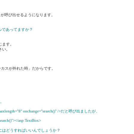
ch() が呼び出せるようになります。
イコールであってますか？
感じます。
ださい。
ォーカスが外れた時」だからです。
た。
10" maxlength="8" onchange="search()" />だと呼び出ましたが、
search()"></asp:TextBox>
び出すにはどうすればいいんでしょうか？