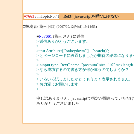
■7663
/ inTopicNo.4)
Re[3]: javascriptを呼び出せない
□投稿者/ 我王
(4回)-(2007/09/12(Wed) 19:14:53)
■
No7661
(我王 さん) に返信
> 返信ありがとうございます。
>
> test.Attributes[ "onkeydown" ] = "search()";
> とページロードに設置しましたが期待の結果になりま
>
> <input type="text" name="postnum" size="10" maxlength
> なら成功するので書き方が何か違うのでしょうか？
>
> いろいろ試しましたがどうもうまく表示されません。
> お力添えお願いします
>
申し訳ありません。javascriptで指定が間違っていただ
ありがとうございました