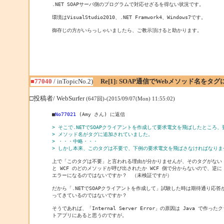
.NET SOAPサーバ側のプログラムで対応せざるを得ない状況です。

環境はVisualStudio2010、.NET Framwork4、Windows7です。

御存じの方がいらっしゃいましたら、ご教示頂けると助かります。
■77040
/ inTopicNo.2)
Re[1]: SOAP通信でWebメソッド名を
□投稿者/ WebSurfer
(647回)-(2015/09/07(Mon) 11:55:02)
■
No77021
 (Amy さん) に返信

> そこで.NETでSOAPクライアントを作成して要求電文を飛ばしたところ、要
> メソッド名がタグに追加されていました。
> ・・・中略・・・
> しかし本来、このタグは不要で、下例の要求電文を飛ばさなければなりま
上で「このタグは不要」と言われる理由が分かりませんが、そのタグがない

と WCF のどのメソッドが呼び出されたか WCF 側で分からないので、逆に

エラーになるのではないですか？　（未検証ですが）

だから「.NETでSOAPクライアントを作成して」試験した時は期待通り応答が
ってきているのではないですか？

そうであれば、「Internal Server Error」の原因は Java で作ったク
トアプリにあると思うのですが。
