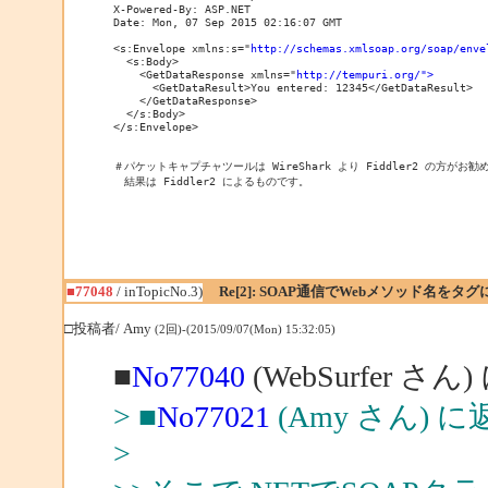
X-Powered-By: ASP.NET

Date: Mon, 07 Sep 2015 02:16:07 GMT

<s:Envelope xmlns:s="
http://schemas.xmlsoap.org/soap/enve
  <s:Body>

    <GetDataResponse xmlns="
http://tempuri.org/">
      <GetDataResult>You entered: 12345</GetDataResult>

    </GetDataResponse>

  </s:Body>

</s:Envelope>

＃パケットキャプチャツールは WireShark より Fiddler2 の方がお勧
　結果は Fiddler2 によるものです。
■77048
/ inTopicNo.3)
Re[2]: SOAP通信でWebメソッド名を
□投稿者/ Amy
(2回)-(2015/09/07(Mon) 15:32:05)
■
No77040
(WebSurfer さん
> ■
No77021
(Amy さん) に
>