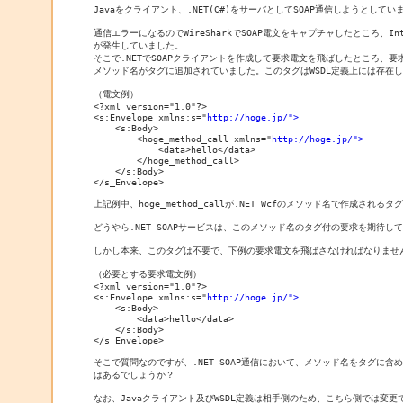
Javaをクライアント、.NET(C#)をサーバとしてSOAP通信しようとしていま
通信エラーになるのでWireSharkでSOAP電文をキャプチャしたところ、Interna
が発生していました。

そこで.NETでSOAPクライアントを作成して要求電文を飛ばしたところ、要求電文
メソッド名がタグに追加されていました。このタグはWSDL定義上には存在し
（電文例）

<?xml version="1.0"?>

<s:Envelope xmlns:s="
http://hoge.jp/">
    <s:Body>

        <hoge_method_call xmlns="
http://hoge.jp/">
            <data>hello</data>

        </hoge_method_call>

    </s:Body>

</s_Envelope>

上記例中、hoge_method_callが.NET Wcfのメソッド名で作成されるタグ
どうやら.NET SOAPサービスは、このメソッド名のタグ付の要求を期待して
しかし本来、このタグは不要で、下例の要求電文を飛ばさなければなりません
（必要とする要求電文例）

<?xml version="1.0"?>

<s:Envelope xmlns:s="
http://hoge.jp/">
    <s:Body>

        <data>hello</data>

    </s:Body>

</s_Envelope>

そこで質問なのですが、.NET SOAP通信において、メソッド名をタグに含め
はあるでしょうか？

なお、Javaクライアント及びWSDL定義は相手側のため、こちら側では変更