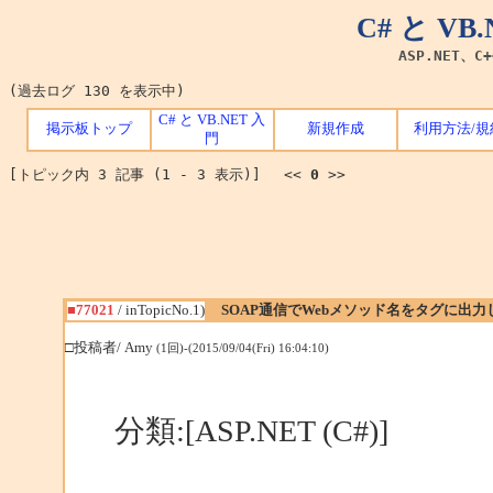
C# と V
ASP.NET、C
(過去ログ 130 を表示中)
C# と VB.NET 入
掲示板トップ
新規作成
利用方法/規
門
[トピック内 3 記事 (1 - 3 表示)] <<
0
>>
■77021
/ inTopicNo.1)
SOAP通信でWebメソッド名をタグに出
□投稿者/ Amy
(1回)-(2015/09/04(Fri) 16:04:10)
分類:[ASP.NET (C#)]