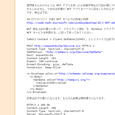
質問者さんがどのような WCF アプリを作ったか詳細不明なので話が通じてな
かもしれません。できれば共通の WCF アプリをベースに話をした方がよさそ
です。例えば下記。

http://code.msdn.microsoft.com/windowsdesktop/10-C-WCF-a3
WCF 側を上記の通りに作って、クライアント側を「3. Windows クライアン
WCF サービスを利用する」に従って作ってみてください。

label1.Content = client.GetData(12345); というコードでは
POST 
http://aspnet4site/Service.svc
 HTTP/1.1

Content-Type: text/xml; charset=utf-8

SOAPAction: "
http://tempuri.org/IService/GetData"
Host: aspnet4site

Content-Length: 161

Expect: 100-continue

Accept-Encoding: gzip, deflate

Connection: Keep-Alive

<s:Envelope xmlns:s="
http://schemas.xmlsoap.org/soap/enve
  <s:Body>

    <GetData xmlns="
http://tempuri.org/">
      <value>12345</value>

    </GetData>

  </s:Body>

</s:Envelope>

応答は以下の通りになります。もちろん結果は期待通りになります。

HTTP/1.1 200 OK

Content-Length: 206

Content-Type: text/xml; charset=utf-8

Server: Microsoft-IIS/7.0
