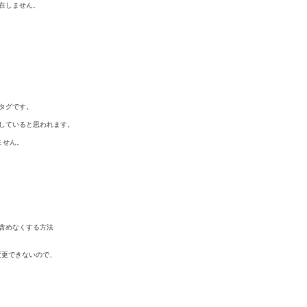
在しません。

るタグです。

していると思われます。

せん。

含めなくする方法

変更できないので、
