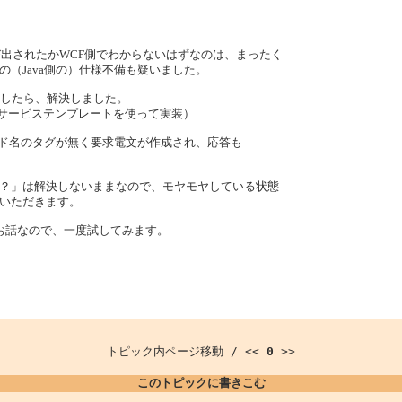
び出されたかWCF側でわからないはずなのは、まったく
（Java側の）仕様不備も疑いました。
実装したら、解決しました。
Webサービステンプレートを使って実装）
ッド名のタグが無く要求電文が作成され、応答も
？」は解決しないままなので、モヤモヤしている状態
いただきます。
とのお話なので、一度試してみます。
トピック内ページ移動 / <<
0
>>
このトピックに書きこむ