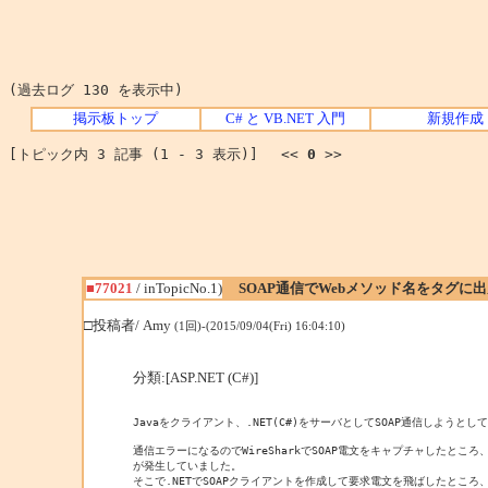
(過去ログ 130 を表示中)
掲示板トップ
C# と VB.NET 入門
新規作成
[トピック内 3 記事 (1 - 3 表示)] <<
0
>>
■77021
/ inTopicNo.1)
SOAP通信でWebメソッド名をタグに
□投稿者/ Amy
(1回)-(2015/09/04(Fri) 16:04:10)
分類:[ASP.NET (C#)]
Javaをクライアント、.NET(C#)をサーバとしてSOAP通信しようとして
通信エラーになるのでWireSharkでSOAP電文をキャプチャしたところ、Inter
が発生していました。

そこで.NETでSOAPクライアントを作成して要求電文を飛ばしたところ、要求