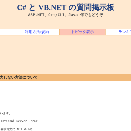
C# と VB.NET の質問掲示板
ASP.NET、C++/CLI、Java 何でもどうぞ
利用方法/規約
トピック表示
ランキ
出力しない方法について
います。

nal Server Error

電文に.NET Wcfの
