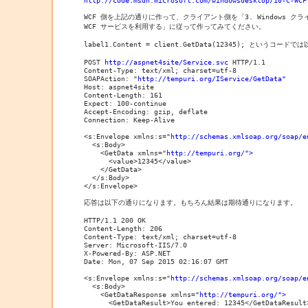
WCF 側を上記の通りに作って、クライアント側を「3. Windows クライ
WCF サービスを利用する」に従って作ってみてください。

label1.Content = client.GetData(12345); というコード
POST 
http://aspnet4site/Service.svc
 HTTP/1.1

Content-Type: text/xml; charset=utf-8

SOAPAction: "
http://tempuri.org/IService/GetData"
Host: aspnet4site

Content-Length: 161

Expect: 100-continue

Accept-Encoding: gzip, deflate

Connection: Keep-Alive

<s:Envelope xmlns:s="
http://schemas.xmlsoap.org/soap/e
  <s:Body>

    <GetData xmlns="
http://tempuri.org/">
      <value>12345</value>

    </GetData>

  </s:Body>

</s:Envelope>

応答は以下の通りになります。もちろん結果は期待通りになります。

HTTP/1.1 200 OK

Content-Length: 206

Content-Type: text/xml; charset=utf-8

Server: Microsoft-IIS/7.0

X-Powered-By: ASP.NET

Date: Mon, 07 Sep 2015 02:16:07 GMT

<s:Envelope xmlns:s="
http://schemas.xmlsoap.org/soap/e
  <s:Body>

    <GetDataResponse xmlns="
http://tempuri.org/">
      <GetDataResult>You entered: 12345</GetDataResult>