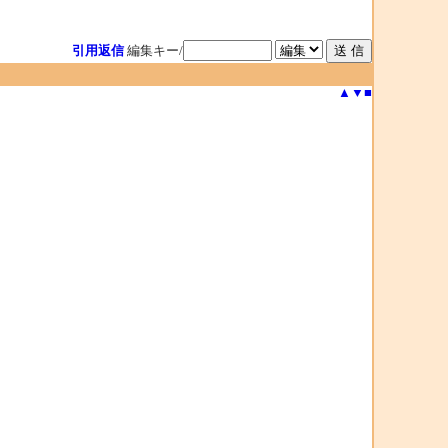
引用返信
編集キー/
▲
▼
■