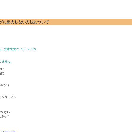
名をタグに出力しない方法について
、要求電文に.NET Wcfの
りません。
い

に

答が帰

ったクライアン

てない

さそう

-a3831723