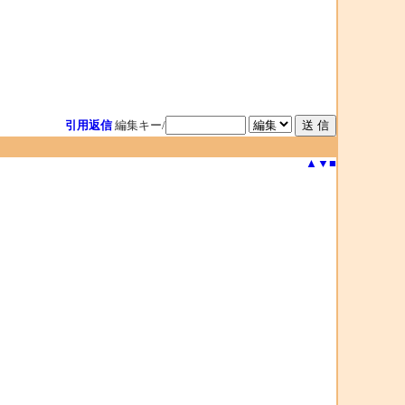
引用返信
編集キー/
▲
▼
■