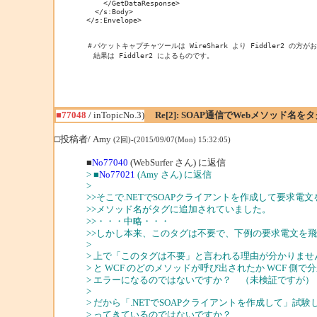
    </GetDataResponse>

  </s:Body>

</s:Envelope>

＃パケットキャプチャツールは WireShark より Fiddler2 の方が
　結果は Fiddler2 によるものです。
■77048
/ inTopicNo.3)
Re[2]: SOAP通信でWebメソッド
□投稿者/ Amy
(2回)-(2015/09/07(Mon) 15:32:05)
■
No77040
(WebSurfer さん) に返信
> ■
No77021
(Amy さん) に返信
>
>>そこで.NETでSOAPクライアントを作成して要求電文
>>メソッド名がタグに追加されていました。
>>・・・中略・・・
>>しかし本来、このタグは不要で、下例の要求電文を
>
> 上で「このタグは不要」と言われる理由が分かりま
> と WCF のどのメソッドが呼び出されたか WCF 側
> エラーになるのではないですか？ （未検証ですが）
>
> だから「.NETでSOAPクライアントを作成して」試
> ってきているのではないですか？