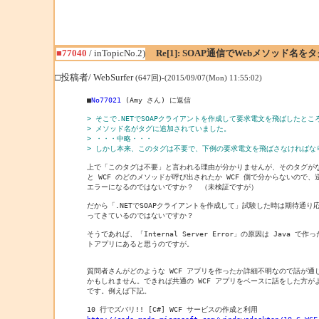
■77040
/ inTopicNo.2)
Re[1]: SOAP通信でWebメソッド
□投稿者/ WebSurfer
(647回)-(2015/09/07(Mon) 11:55:02)
■
No77021
 (Amy さん) に返信

> そこで.NETでSOAPクライアントを作成して要求電文を飛ばしたところ
> メソッド名がタグに追加されていました。
> ・・・中略・・・
> しかし本来、このタグは不要で、下例の要求電文を飛ばさなければな
上で「このタグは不要」と言われる理由が分かりませんが、そのタグがな
と WCF のどのメソッドが呼び出されたか WCF 側で分からないので、逆
エラーになるのではないですか？　（未検証ですが）

だから「.NETでSOAPクライアントを作成して」試験した時は期待通り応
ってきているのではないですか？

そうであれば、「Internal Server Error」の原因は Java で作
トアプリにあると思うのですが。

質問者さんがどのような WCF アプリを作ったか詳細不明なので話が通じ
かもしれません。できれば共通の WCF アプリをベースに話をした方がよ
です。例えば下記。

http://code.msdn.microsoft.com/windowsdesktop/10-C-WCF