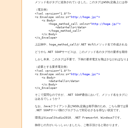
メソッド名がタグに追加されていました。このタグはWSDL定義上には存
（電文例）

<?xml version="1.0"?>

<s:Envelope xmlns:s="
http://hoge.jp/">
    <s:Body>

        <hoge_method_call xmlns="
http://hoge.jp/">
            <data>hello</data>

        </hoge_method_call>

    </s:Body>

</s_Envelope>

上記例中、hoge_method_callが.NET Wcfのメソッド名で作成され
どうやら.NET SOAPサービスは、このメソッド名のタグ付の要求を期待
しかし本来、このタグは不要で、下例の要求電文を飛ばさなければなりま
（必要とする要求電文例）

<?xml version="1.0"?>

<s:Envelope xmlns:s="
http://hoge.jp/">
    <s:Body>

        <data>hello</data>

    </s:Body>

</s_Envelope>

そこで質問なのですが、.NET SOAP通信において、メソッド名をタグに
はあるでしょうか？

なお、Javaクライアント及びWSDL定義は相手側のため、こちら側では
.NET SOAPサーバ側のプログラムで対応せざるを得ない状況です。

環境はVisualStudio2010、.NET Framwork4、Windows7です。

御存じの方がいらっしゃいましたら、ご教示頂けると助かります。