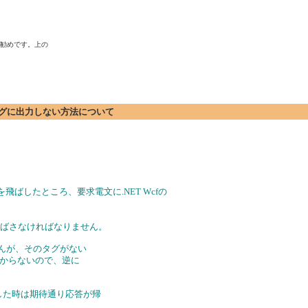
お勧めです。上の

名をタグに出力しない方法について
を飛ばしたところ、要求電文に.NET Wcfの
飛ばさなければなりません。
せんが、そのタグがない
で分からないので、逆に
験した時は期待通り応答が帰