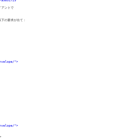
アントで 

では以下の要求が出て：

nvelope/">
nvelope/">

