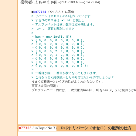
□投稿者/ よもやま
(6回)-(2015/10/11(Sun) 14:29:04)
■
No77348
> リバーシ（オセロ）のAIを作っています。
> オセロのマス目は a1 b2 と表記し
> アルファベットは横、数字は縦を表します。
> しかし、盤面を配列にすると
> 
> ban = new int[8, 8]{ 
> { 0, 0, 0, 0, 0, 0, 0, 0 }, 
> { 0, 0, 0, 0, 0, 0, 0, 0 }, 
> { 0, 0, 0, 0, 0, 0, 0, 0 }, 
> { 0, 0, 0, 2, 1, 0, 0, 0 }, 
> { 0, 0, 0, 1, 2, 0, 0, 0 }, 
> { 0, 0, 0, 0, 0, 0, 0, 0 }, 
> { 0, 0, 0, 0, 0, 0, 0, 0 }, 
> { 0, 0, 0, 0, 0, 0, 0, 0 } };
> 
> 一番目が縦、二番目が横になってしまいます。
> これをうまく縦横統一したやり方はないものでしょうか？

うまく縦横統一という方向性がよくわからないです。

画面上表記の問題？

プログラムコード的には、二次元配列ban[8, 8]をban[x, y]と使おうが
■77355
/ inTopicNo.3)
Re[2]: リバーシ（オセロ）の配列の仕方