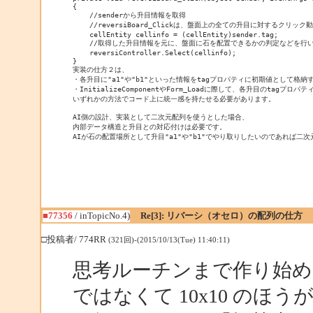
{

    //senderから升目情報を取得

    //reversiBoard_Clickは、盤面上の全ての升目に対するク
    cellEntity cellinfo = (cellEntity)sender.tag;

    //取得した升目情報を元に、盤面に石を配置できるかの判定などを行
    reversiController.Select(cellinfo);

}

実装の仕方２は、

・各升目に"a1"や"b1"といった情報をtagプロパティに初期値として格納す
・InitializeComponentやForm_Loadに際して、各升目のtagプロパテ
いずれかの方法でコード上に統一感を持たせる必要があります。

AI側の設計、実装として二次元配列を使うとした場合、

内部データ構造と升目との対応付けは必要です。

AIが石の配置場所として升目"a1"や"b1"でやり取りしたいのであれば二
■77356
/ inTopicNo.4)
Re[3]: リバーシ（オセロ）の配列の仕方
□投稿者/ 774RR
(321回)-(2015/10/13(Tue) 11:40:11)
思考ルーチンまで作り始める
ではなくて 10x10 のほう