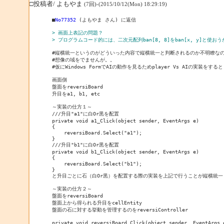
□投稿者/ よもやま
(7回)-(2015/10/12(Mon) 18:29:19)
■
No77352
 (よもやま さん) に返信

> 画面上表記の問題？
> プログラムコード的には、二次元配列ban[8, 8]をban[x, y]と使お
#縦横統一というのがどういった内容で縦横統一と判断されるのか不明瞭なの
#想像の域をでませんが。。

#仮にWindows FormでAIの動作を見るためplayer Vs AIの実装をすると
画面側

盤面をreversiBoard

升目をa1, b1, etc

～実装の仕方１～

///升目"a1"に白Or黒を配置

private void a1_Click(object sender, EventArgs e)

{

    reversiBoard.Select("a1");

}

///升目"b1"に白Or黒を配置

private void b1_Click(object sender, EventArgs e)

{

    reversiBoard.Select("b1");

}

と升目ごとに石（白Or黒）を配置する際の実装を上記で行うことが縦横統一？
～実装の仕方２～

盤面をreversiBoard

盤面上から得られる升目をcellEntity

盤面の石に対する挙動を管理するのをreversiController

private void reversiBoard_Click(object sender, EventArgs e