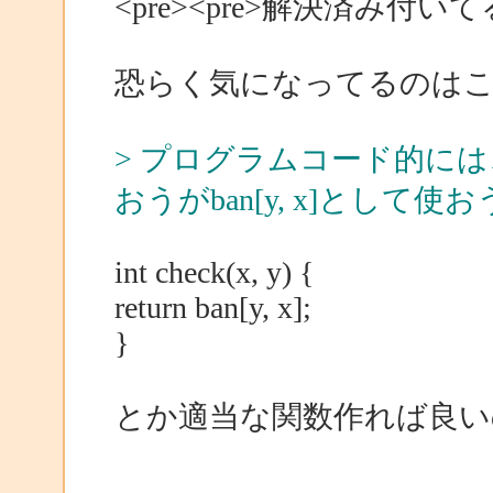
<pre><pre>解決済み付い
恐らく気になってるのは
> プログラムコード的には、二次元
おうがban[y, x]とし
int check(x, y) {
return ban[y, x];
}
とか適当な関数作れば良い