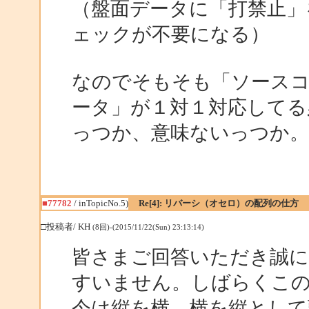
（盤面データに「打禁止」
ェックが不要になる）
なのでそもそも「ソースコ
ータ」が１対１対応してる
っつか、意味ないっつか。
■77782
/ inTopicNo.5)
Re[4]: リバーシ（オセロ）の配列の仕方
□投稿者/ KH
(8回)-(2015/11/22(Sun) 23:13:14)
皆さまご回答いただき誠
すいません。しばらくこ
今は縦を横、横を縦として