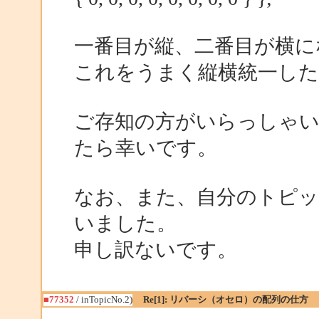
一番目が縦、二番目が横に
これをうまく縦横統一し
ご存知の方がいらっしゃ
たら幸いです。
なお、また、自分のトピッ
いました。
申し訳ないです。
■77352
/ inTopicNo.2)
Re[1]: リバーシ（オセロ）の配列の仕方