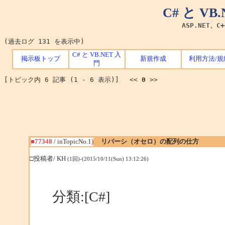
C# と V
ASP.NET、C
(過去ログ 131 を表示中)
C# と VB.NET 入
掲示板トップ
新規作成
利用方法/規
門
[トピック内 6 記事 (1 - 6 表示)] <<
0
>>
■77348
/ inTopicNo.1)
リバーシ（オセロ）の配列の仕方
□投稿者/ KH
(1回)-(2015/10/11(Sun) 13:12:26)
分類:[C#]