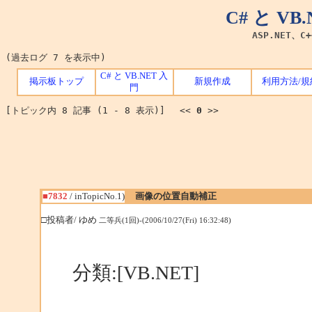
C# と V
ASP.NET、C
(過去ログ 7 を表示中)
C# と VB.NET 入
掲示板トップ
新規作成
利用方法/規
門
[トピック内 8 記事 (1 - 8 表示)] <<
0
>>
■7832
/ inTopicNo.1)
画像の位置自動補正
□投稿者/ ゆめ
二等兵(1回)-(2006/10/27(Fri) 16:32:48)
分類:[VB.NET]