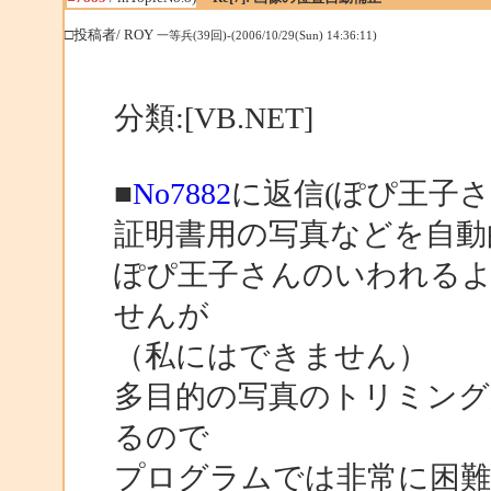
□投稿者/ ROY
一等兵(39回)-(2006/10/29(Sun) 14:36:11)
分類:[VB.NET]
■
No7882
に返信(ぽぴ王子さ
証明書用の写真などを自動
ぽぴ王子さんのいわれる
せんが
（私にはできません）
多目的の写真のトリミング
るので
プログラムでは非常に困