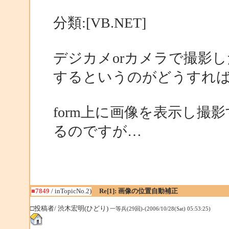
分類:[VB.NET]
デジカメorカメラで撮影し
するというのがどうすれ
form上に画像を表示し
るのですが…
■7849
/ inTopicNo.2)
Re[1]: 画像の位置自動補正
□投稿者/ 渋木宏明(ひどり)
一等兵(29回)-(2006/10/28(Sat) 05:53:25)