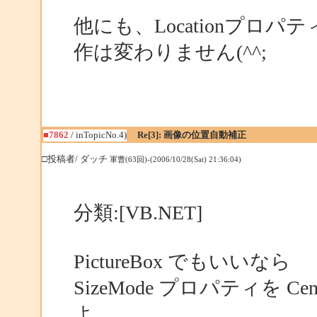
他にも、Locationプ
作は変わりません(^^;
■7862
/ inTopicNo.4)
Re[3]: 画像の位置自動補正
□投稿者/ ダッチ
軍曹(63回)-(2006/10/28(Sat) 21:36:04)
分類:[VB.NET]
PictureBox でもいいなら
SizeMode プロパティを C
よ。