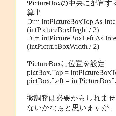
'PictureBoxの中央に配置
算出
Dim intPictureBoxTop As Integ
(intPictureBoxHeght / 2)
Dim intPictureBoxLeft As Inte
(intPictureBoxWidth / 2)
'PictureBoxに位置を設定
pictBox.Top = intPictureBoxT
pictBox.Left = intPictureBoxL
微調整は必要かもしれませ
ないかなぁと思いますが