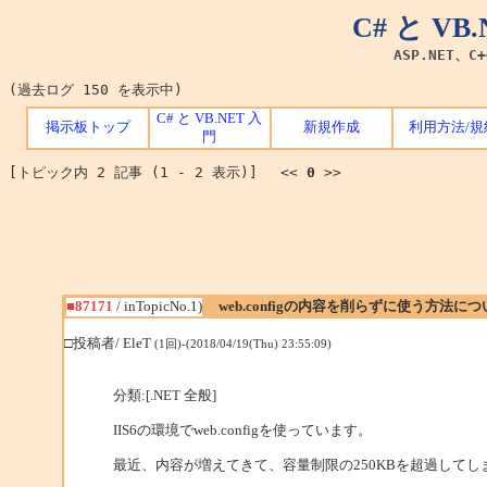
C# と V
ASP.NET、C
(過去ログ 150 を表示中)
C# と VB.NET 入
掲示板トップ
新規作成
利用方法/規
門
[トピック内 2 記事 (1 - 2 表示)] <<
0
>>
■87171
/ inTopicNo.1)
web.configの内容を削らずに使う方法につ
□投稿者/ EleT
(1回)-(2018/04/19(Thu) 23:55:09)
分類:[.NET 全般]
IIS6の環境でweb.configを使っています。
最近、内容が増えてきて、容量制限の250KBを超過してし