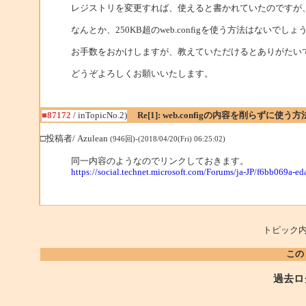
レジストリを変更すれば、使えると書かれていたのですが
なんとか、250KB超のweb.configを使う方法はないでしょ
お手数をおかけしますが、教えていただけるとありがたい
どうぞよろしくお願いいたします。
■87172
/ inTopicNo.2)
Re[1]: web.configの内容を削らずに使
□投稿者/ Azulean
(946回)-(2018/04/20(Fri) 06:25:02)
同一内容のようなのでリンクしておきます。
https://social.technet.microsoft.com/Forums/ja-JP/f6bb069a-
トピック内
この
過去ロ